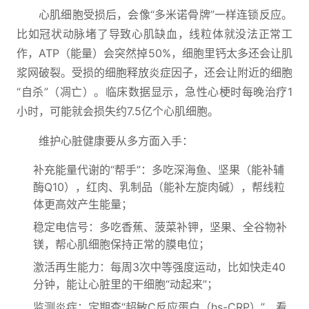
心肌细胞受损后，会像“多米诺骨牌”一样连锁反应。
比如冠状动脉堵了导致心肌缺血，线粒体就没法正常工
作，ATP（能量）会突然掉50%，细胞里钙太多还会让肌
浆网破裂。受损的细胞释放炎症因子，还会让附近的细胞
“自杀”（凋亡）。临床数据显示，急性心梗时每晚治疗1
小时，可能就会损失约7.5亿个心肌细胞。
维护心脏健康要从多方面入手：
补充能量代谢的“帮手”：多吃深海鱼、坚果（能补辅
酶Q10），红肉、乳制品（能补左旋肉碱），帮线粒
体更高效产生能量；
稳定电信号：多吃香蕉、菠菜补钾，坚果、全谷物补
镁，帮心肌细胞保持正常的膜电位；
激活再生能力：每周3次中等强度运动，比如快走40
分钟，能让心脏里的干细胞“动起来”；
监测炎症：定期查“超敏C反应蛋白（hs-CRP）”，看