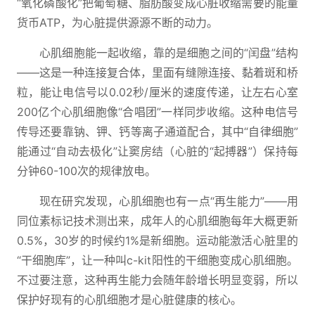
“氧化磷酸化”把葡萄糖、脂肪酸变成心脏收缩需要的能量
货币ATP，为心脏提供源源不断的动力。
心肌细胞能一起收缩，靠的是细胞之间的“闰盘”结构
——这是一种连接复合体，里面有缝隙连接、黏着斑和桥
粒，能让电信号以0.02秒/厘米的速度传递，让左右心室
200亿个心肌细胞像“合唱团”一样同步收缩。这种电信号
传导还要靠钠、钾、钙等离子通道配合，其中“自律细胞”
能通过“自动去极化”让窦房结（心脏的“起搏器”）保持每
分钟60-100次的规律放电。
现在研究发现，心肌细胞也有一点“再生能力”——用
同位素标记技术测出来，成年人的心肌细胞每年大概更新
0.5%，30岁的时候约1%是新细胞。运动能激活心脏里的
“干细胞库”，让一种叫c-kit阳性的干细胞变成心肌细胞。
不过要注意，这种再生能力会随年龄增长明显变弱，所以
保护好现有的心肌细胞才是心脏健康的核心。