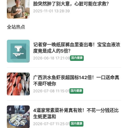
脸突然肿了别大意，心脏可能在求救？
2025-11-01 13:28:39
全站热点
记者穿一晚纸尿裤血里查出毒！宝宝血液浓
度竟是成人的5倍？
2026-06-18 17:21:09
国内健康
广西洪水鱼虾汞超国标142倍！一口送命真
不是吓唬你
2026-07-08 11:15:01
国内健康
4道家常素菜补肾真有效！不花一分钱还比
生蚝更温和
2026-07-07 11:25:01
国内健康