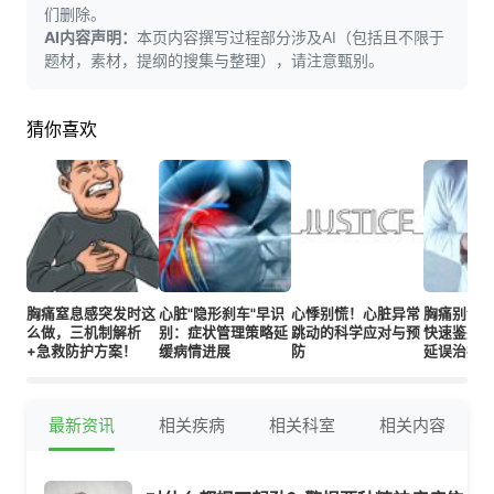
们删除。
AI内容声明：
本页内容撰写过程部分涉及AI（包括且不限于
题材，素材，提纲的搜集与整理），请注意甄别。
猜你喜欢
胸痛窒息感突发时这
心脏"隐形刹车"早识
心悸别慌！心脏异常
胸痛别误判
么做，三机制解析
别：症状管理策略延
跳动的科学应对与预
快速鉴别
+急救防护方案！
缓病情进展
防
延误治疗
最新资讯
相关疾病
相关科室
相关内容