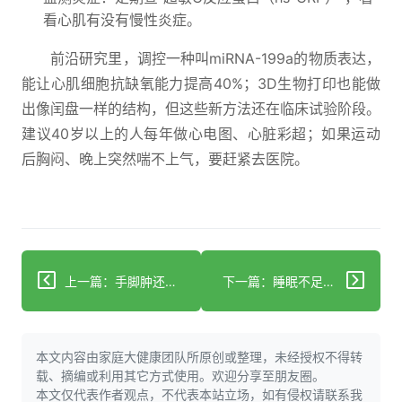
看心肌有没有慢性炎症。
前沿研究里，调控一种叫miRNA-199a的物质表达，
能让心肌细胞抗缺氧能力提高40%；3D生物打印也能做
出像闰盘一样的结构，但这些新方法还在临床试验阶段。
建议40岁以上的人每年做心电图、心脏彩超；如果运动
后胸闷、晚上突然喘不上气，要赶紧去医院。
上一篇：手脚肿还手麻？小心心脏发出的预警
下一篇：睡眠不足致胸闷心慌？警惕心脏神经官能症
本文内容由家庭大健康团队所原创或整理，未经授权不得转
载、摘编或利用其它方式使用。欢迎分享至朋友圈。
本文仅代表作者观点，不代表本站立场，如有侵权请联系我