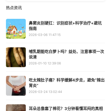
热点资讯
鼻窦炎别硬扛：识别症状+科学治疗+避坑
指南
2026-03-06 11:47:15
哺乳期能吃白萝卜吗？益处、注意事项一次
说清
2026-01-10 12:39:06
吃太辣肚子痛？科学缓解4步走，避免“辣出
胃炎”
2026-03-24 13:02:44
耳朵总像塞了棉花？3分钟看懂耳闷的真相