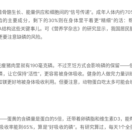
着骨骼生长、能量供应和细胞间的“信号传递”。成年人体内约70
齿的主要成分，剩下的30%则在身体里干着更“精细”的活：
DNA结构这些关键事儿。可《营养学杂志》的研究显示，我国居民
更要注意缺磷的风险。
0克瘦猪肉里就有190毫克磷。不过烹饪方式会影响磷的保留——
磷，让它保持“活性”，更容易被身体吸收。健身的人做完力量训
和镁更好地被身体吸收利用。但要注意，动物蛋白吃太多可能会
——蛋黄的含磷量是蛋白的5倍，还带着卵磷脂和维生素D3，能
收率能到65%，算是“好吸收的磷”。有研究算过，每天1个全蛋