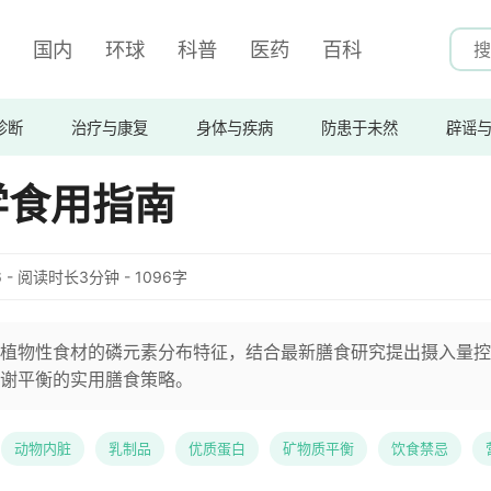
国内
环球
科普
医药
百科
诊断
治疗与康复
身体与疾病
防患于未然
辟谣
学食用指南
:56 - 阅读时长3分钟 - 1096字
植物性食材的磷元素分布特征，结合最新膳食研究提出摄入量控
谢平衡的实用膳食策略。
动物内脏
乳制品
优质蛋白
矿物质平衡
饮食禁忌