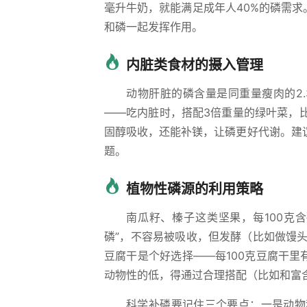
毫升牛奶，就能满足成年人40%的磷需
和磷一起发挥作用。
内脏类食材的摄入管理
动物肝脏的磷含量是同重量瘦肉的2.
——吃内脏时，搭配3倍重量的绿叶菜，比
固醇吸收，还能补镁，让磷更好代谢。建
题。
植物性磷源的利用策略
南瓜籽、榛子这类坚果，每100克含
磷”，不容易被吸收，但发酵（比如做馒
豆腐干是个好选择——每100克豆腐干里
动物性的低，得通过合理搭配（比如和富
科学补磷要记住三个要点：一是动物和