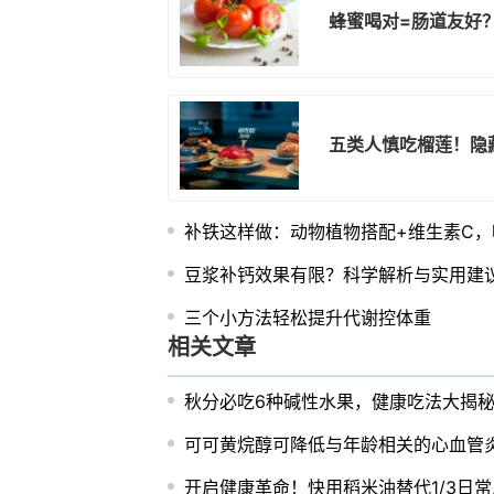
蜂蜜喝对=肠道友好
五类人慎吃榴莲！隐
补铁这样做：动物植物搭配+维生素C，
豆浆补钙效果有限？科学解析与实用建
三个小方法轻松提升代谢控体重
相关文章
秋分必吃6种碱性水果，健康吃法大揭
可可黄烷醇可降低与年龄相关的心血管
开启健康革命！快用稻米油替代1/3日