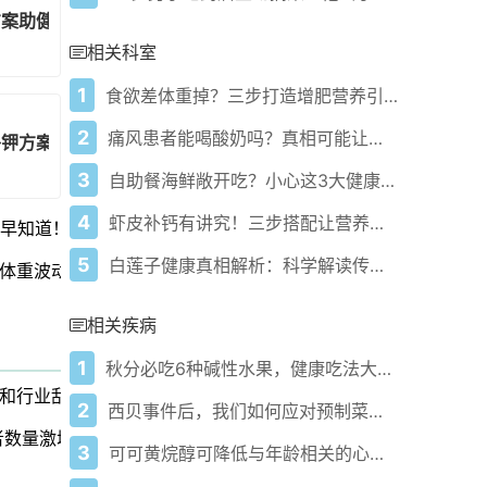
方案助健康瘦身
相关科室
1
食欲差体重掉？三步打造增肥营养引擎！
2
痛风患者能喝酸奶吗？真相可能让你意外！
补钾方案与饮食搭配
3
自助餐海鲜敞开吃？小心这3大健康雷区
4
虾皮补钙有讲究！三步搭配让营养翻倍
心早知道！
5
白莲子健康真相解析：科学解读传统食材的现代价值
体重波动！
相关疾病
1
秋分必吃6种碱性水果，健康吃法大揭秘！
和行业乱象？
2
西贝事件后，我们如何应对预制菜的健康风险和行业乱象？
者数量激增
3
可可黄烷醇可降低与年龄相关的心血管炎症