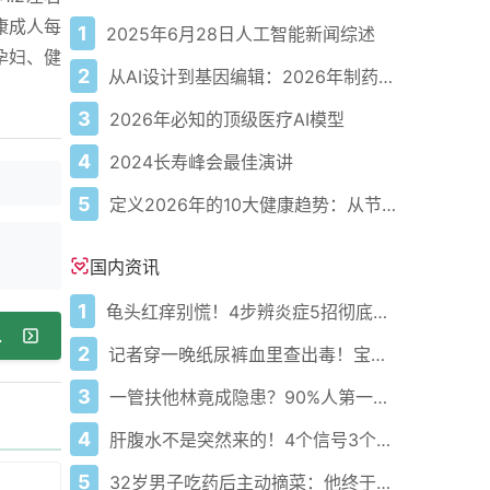
康成人每
1
2025年6月28日人工智能新闻综述
孕妇、健
2
从AI设计到基因编辑：2026年制药领域重大突破
3
2026年必知的顶级医疗AI模型
4
2024长寿峰会最佳演讲
5
定义2026年的10大健康趋势：从节律健康到冷热交替疗法
国内资讯
1
龟头红痒别慌！4步辨炎症5招彻底防复发
升免疫防御
2
记者穿一晚纸尿裤血里查出毒！宝宝血液浓度竟是成人的5倍？
3
一管扶他林竟成隐患？90%人第一步就错了！
4
肝腹水不是突然来的！4个信号3个管理要点别等肚子鼓起来
5
32岁男子吃药后主动摘菜：他终于活过来了？