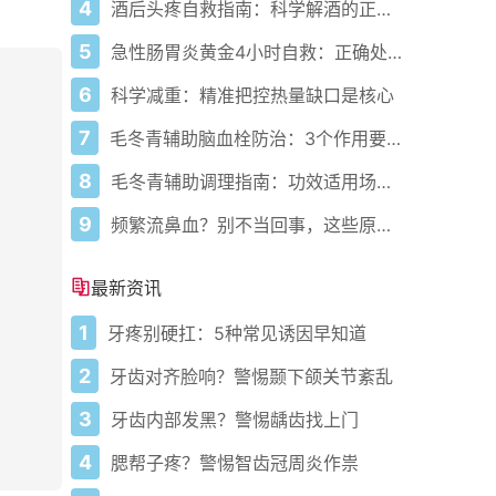
4
酒后头疼自救指南：科学解酒的正确打开方式
5
急性肠胃炎黄金4小时自救：正确处置与误区避坑关键
6
科学减重：精准把控热量缺口是核心
7
毛冬青辅助脑血栓防治：3个作用要清楚，别乱用药
8
毛冬青辅助调理指南：功效适用场景与禁忌需牢记
9
频繁流鼻血？别不当回事，这些原因要警惕
最新资讯
1
牙疼别硬扛：5种常见诱因早知道
2
牙齿对齐脸响？警惕颞下颌关节紊乱
3
牙齿内部发黑？警惕龋齿找上门
4
腮帮子疼？警惕智齿冠周炎作祟