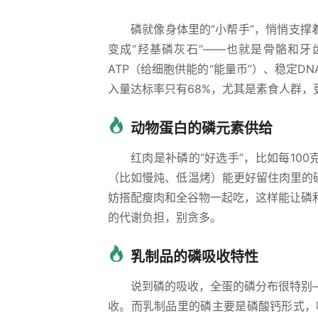
磷就像身体里的“小帮手”，悄悄支撑
变成“羟基磷灰石”——也就是骨骼和牙
ATP（给细胞供能的“能量币”）、稳定
入量达标率只有68%，尤其是素食人群，
动物蛋白的磷元素供给
红肉是补磷的“好选手”，比如每10
（比如慢炖、低温烤）能更好留住肉里的
妨搭配瘦肉和全谷物一起吃，这样能让磷
的代谢负担，别贪多。
乳制品的磷吸收特性
说到磷的吸收，全蛋的磷分布很特别
收。而乳制品里的磷主要是磷酸钙形式，吸