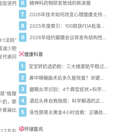
6
精神科药物研发管线的新进展
能促进钙
7
2026年技术如何改变心理健康支持的获取方式
8
2025年度索引：100款获FDA批准的AI驱动医疗设备
9
2026年纽约瓣膜会议将发布结构性心脏病最新研究成果
1法则”
着减少胆
健康科普
发代谢问
1
宝宝转奶选奶粉：三大维度助平稳过渡
2
鼻中隔偏曲术后多久能恢复？关键看这几点
3
腱鞘炎早识别：4个典型症状+科学应对，避免关节卡壳
是“植酸
4
酒后头疼自救指南：科学解酒的正确打开方式
牛奶，那
率普遍比
5
急性肠胃炎黄金4小时自救：正确处置与误区避坑关键
环球医讯
.2左右