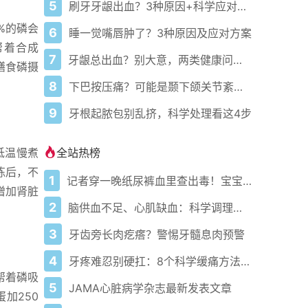
5
刷牙牙龈出血？3种原因+科学应对指南
%的磷会
6
睡一觉嘴唇肿了？3种原因及应对方案
帮着合成
7
牙龈总出血？别大意，两类健康问题预警
膳食磷摄
8
下巴按压痛？可能是颞下颌关节紊乱病
9
牙根起脓包别乱挤，科学处理看这4步
全站热榜
低温慢煮
练后，不
1
记者穿一晚纸尿裤血里查出毒！宝宝血液浓度竟是成人的5倍？
增加肾脏
2
脑供血不足、心肌缺血：科学调理全攻略
3
牙齿旁长肉疙瘩？警惕牙髓息肉预警
4
牙疼难忍别硬扛：8个科学缓痛方法收好
帮着磷吸
5
JAMA心脏病学杂志最新发表文章
加250