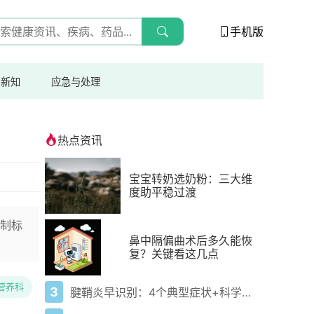
手机版
与新知
应急与处理
热点资讯
宝宝转奶选奶粉：三大维
度助平稳过渡
制标
鼻中隔偏曲术后多久能恢
复？关键看这几点
营养科
3
腱鞘炎早识别：4个典型症状+科学应对，避免关节卡壳