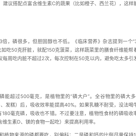
求。建议搭配点富含维生素C的蔬果（比如橙子、西兰花），这样
3倍，磷很多，但胆固醇也不低。《临床营养》杂志提到一个“3:
如吃50克肝脏，就配150克菠菜，这样蔬菜里的膳食纤维能帮
议每周吃内脏不超过2次，每次控制在50克以内，避免吃太多引
磷能超过500毫克，是植物里的“磷大户”。全谷物里的磷大多
头、发糕）后，吸收效率能提高40%。如果乳糖不耐受，没法喝
有180毫克磷，吸收也不错。不过要注意，植物性食材的磷吸收
含维生素D、镁的食物一起吃）来提高利用率。
植物来源的磷都要吃，别偏科；二是磷和钙的比例尽量保持1:1