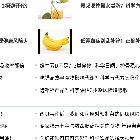
？3招避开代谢雷区
晨起喝柠檬水减脂？科学
藏健康风险大公开
低钾血症别乱补锌！正确
吸收率翻倍
维生素D不足？3类食物+科学日晒，护骨稳
议
吃错高热量食物影响代谢？科学替代方案稳住
选补锌产品？科学评估3步避风险增吸收
秘！
西贝事件后，我们如何应对预制菜的健康风险
炎症
专家揭示七种与致命肠癌相关的食物 年轻患
常用油！
孕妇能喝可口可乐吗？科学饮品选择大揭秘！