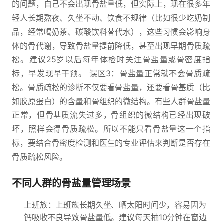
的问题，自己不会出现骨盐量低，但实际上，现在很多年
轻人长期熬夜、久坐不动、饮食不规律（比如很少吃奶制
品，经常喝奶茶、碳酸饮料替代水），这些习惯会影响身
体的骨代谢，导致骨盐量提前降低，甚至出现早期骨质疏
松。建议25岁以后每年体检时关注骨盐量或骨密度指
标，早发现早干预。 误区3：骨盐量正常就不会骨质疏
松。骨质疏松的诊断不仅要看骨盐量，还要看骨基质（比
如胶原蛋白）的含量和骨组织的微结构。有些人群骨盐量
正常，但骨基质流失过多，骨组织的微结构已经出现破
坏，照样会得骨质疏松。所以不能只看骨盐量这一个指
标，要结合骨密度检测和医生的专业评估来判断是否存在
骨质疏松风险。
不同人群的骨盐量管理场景
上班族：上班族长期久坐、晒太阳时间少，容易因为
钙吸收不良导致骨盐量低。建议每天抽10分钟在窗边