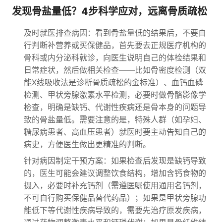
发现骨盐量低？4步科学应对，远离骨质疏松
及时就医排查病因：看到骨盐量低的结果后，不要自
行判断补营养或买保健品，首先要去正规医疗机构的
骨科或内分泌科就诊，向医生说明自己的体检结果和
日常症状，然后做相关检查——比如骨密度检测（双
能X线吸收法是诊断骨质疏松的金标准）、血钙血磷
检测、甲状旁腺激素水平检测，必要时做骨骼影像学
检查，明确是缺钙、代谢性疾病还是骨本身的问题导
致的骨盐量低。需要注意的是，特殊人群（如孕妇、
糖尿病患者、高血压患者）就医时要主动告知自己的
病史，方便医生做出更精准的判断。
针对病因制定干预方案：如果检查后发现是缺钙导致
的，医生可能会建议调整饮食结构，增加含钙食物的
摄入，必要时补充钙剂（需遵医嘱使用通用名钙剂，
不可自行购买保健品替代药品）；如果是甲状旁腺功
能低下等代谢性疾病导致的，需要先治疗原发疾病，