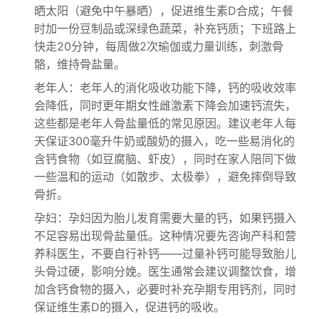
晒太阳（避免中午暴晒），促进维生素D合成；午餐
时加一份豆制品或深绿色蔬菜，补充钙质；下班路上
快走20分钟，每周做2次瑜伽或力量训练，刺激骨
骼，维持骨盐量。
老年人：老年人的消化吸收功能下降，钙的吸收效率
会降低，同时更年期女性雌激素下降会加速钙流失，
这些都是老年人骨盐量低的常见原因。建议老年人每
天保证300毫升牛奶或酸奶的摄入，吃一些易消化的
含钙食物（如豆腐脑、虾皮），同时在家人陪同下做
一些温和的运动（如散步、太极拳），避免摔倒导致
骨折。
孕妇：孕妇因为胎儿发育需要大量的钙，如果钙摄入
不足容易出现骨盐量低。这种情况要先咨询产科和营
养科医生，不要自行补钙——过量补钙可能导致胎儿
头骨过硬，影响分娩。医生通常会建议调整饮食，增
加含钙食物的摄入，必要时补充孕期专用钙剂，同时
保证维生素D的摄入，促进钙的吸收。