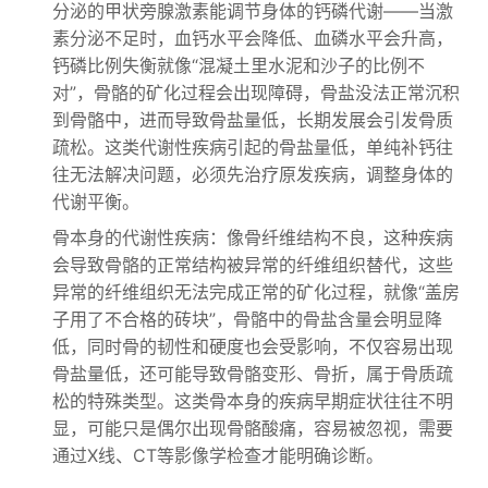
分泌的甲状旁腺激素能调节身体的钙磷代谢——当激
素分泌不足时，血钙水平会降低、血磷水平会升高，
钙磷比例失衡就像“混凝土里水泥和沙子的比例不
对”，骨骼的矿化过程会出现障碍，骨盐没法正常沉积
到骨骼中，进而导致骨盐量低，长期发展会引发骨质
疏松。这类代谢性疾病引起的骨盐量低，单纯补钙往
往无法解决问题，必须先治疗原发疾病，调整身体的
代谢平衡。
骨本身的代谢性疾病：像骨纤维结构不良，这种疾病
会导致骨骼的正常结构被异常的纤维组织替代，这些
异常的纤维组织无法完成正常的矿化过程，就像“盖房
子用了不合格的砖块”，骨骼中的骨盐含量会明显降
低，同时骨的韧性和硬度也会受影响，不仅容易出现
骨盐量低，还可能导致骨骼变形、骨折，属于骨质疏
松的特殊类型。这类骨本身的疾病早期症状往往不明
显，可能只是偶尔出现骨骼酸痛，容易被忽视，需要
通过X线、CT等影像学检查才能明确诊断。