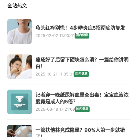
全站热文
龟头红痒别慌！4步辨炎症5招彻底防复发
2025-12-02 11:00:01
国内健康
痤疮好了后留下硬块怎么消？一篇给你讲明
白！
2025-10-21 11:05:01
国内健康
记者穿一晚纸尿裤血里查出毒！宝宝血液浓
度竟是成人的5倍？
2026-06-18 17:21:09
国内健康
一管扶他林竟成隐患？90%人第一步就错
了！