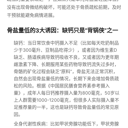
没有出现骨微结构破坏，可能还处于骨质疏松前期，及时
干预就能避免病情进展。
骨盐量低的3大诱因：缺钙只是“背锅侠”之一
缺钙：当日常饮食中钙摄入不足（比如每天吃奶制品
少于300毫升、豆制品吃得少），或者因为维生素D
缺乏、肠道疾病导致钙吸收不良，又或者因为更年期
雌激素下降、长期服用某些药物导致钙流失过多时，
骨骼的矿化过程会缺乏“原料”，骨盐无法正常沉积，
自然会出现骨盐量低的情况，长期下来会增加骨质疏
松的风险。根据《中国居民膳食营养素参考摄入
量》，成年人每日钙推荐摄入量为800毫克，50岁以
上人群需要1000-1200毫克，但很多人实际摄入量不
足推荐量的一半，这也是缺钙导致骨盐量低的常见原
因。
全身代谢性疾病：比如甲状旁腺功能低下，甲状旁腺