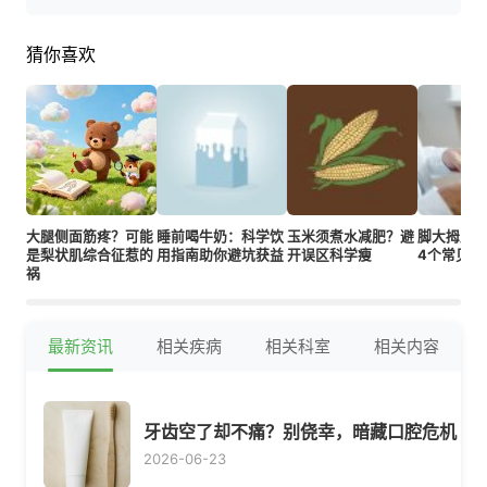
猜你喜欢
大腿侧面筋疼？可能
睡前喝牛奶：科学饮
玉米须煮水减肥？避
脚大拇趾
是梨状肌综合征惹的
用指南助你避坑获益
开误区科学瘦
4个常见原
祸
最新资讯
相关疾病
相关科室
相关内容
牙齿空了却不痛？别侥幸，暗藏口腔危机
2026-06-23