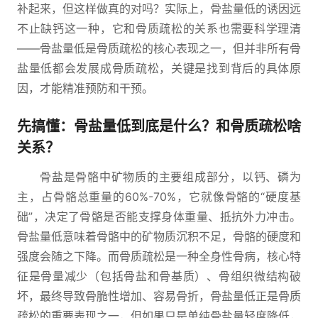
补起来，但这样做真的对吗？实际上，骨盐量低的诱因远
不止缺钙这一种，它和骨质疏松的关系也需要科学理清
——骨盐量低是骨质疏松的核心表现之一，但并非所有骨
盐量低都会发展成骨质疏松，关键是找到背后的具体原
因，才能精准预防和干预。
先搞懂：骨盐量低到底是什么？和骨质疏松啥
关系？
骨盐是骨骼中矿物质的主要组成部分，以钙、磷为
主，占骨骼总重量的60%-70%，它就像骨骼的“硬度基
础”，决定了骨骼是否能支撑身体重量、抵抗外力冲击。
骨盐量低意味着骨骼中的矿物质沉积不足，骨骼的硬度和
强度会随之下降。而骨质疏松是一种全身性骨病，核心特
征是骨量减少（包括骨盐和骨基质）、骨组织微结构破
坏，最终导致骨脆性增加、容易骨折，骨盐量低正是骨质
疏松的重要表现之一，但如果只是单纯骨盐量轻度降低，