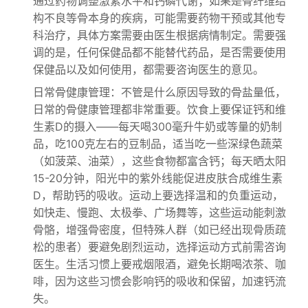
通过药物调整激素水平和钙磷代谢；如果是骨纤维结
构不良等骨本身的疾病，可能需要药物干预或其他专
科治疗，具体方案需要由医生根据病情制定。需要强
调的是，任何保健品都不能替代药品，是否需要使用
保健品以及如何使用，都需要咨询医生的意见。
日常骨健康管理：不管是什么原因导致的骨盐量低，
日常的骨健康管理都非常重要。饮食上要保证钙和维
生素D的摄入——每天喝300毫升牛奶或等量的奶制
品，吃100克左右的豆制品，适当吃一些深绿色蔬菜
（如菠菜、油菜），这些食物都富含钙；每天晒太阳
15-20分钟，阳光中的紫外线能促进皮肤合成维生素
D，帮助钙的吸收。运动上要选择温和的负重运动，
如快走、慢跑、太极拳、广场舞等，这些运动能刺激
骨骼，增强骨密度，但特殊人群（如已经出现骨质疏
松的患者）要避免剧烈运动，选择运动方式前需咨询
医生。生活习惯上要戒烟限酒，避免长期喝浓茶、咖
啡，因为这些习惯会影响钙的吸收和保留，加速钙流
失。