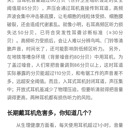
失。当耳机音量超过80分贝（世界卫生组织设定的安全
阈值是85分贝），声压会通过耳机直接传到耳道，高频
声波会集中冲击基底膜，让毛细胞的线粒体受损、细胞膜
破裂，还会造成代谢紊乱。就像小明，右耳高频区听力损
失达50分贝，已符合突发性耳聋诊断标准（≥30分
贝）。高频听力受损后，会让人难以分辨鸟鸣、门铃等清
脆声音，时间长了，还可能影响到低频区听力。 另外，
在地铁等嘈杂环境（背景噪音约80分贝）中用耳机，为
了盖过噪音，人们常把音量调到86分贝以上，这时耳道
实际暴露的分贝能超过110分贝，和电锯工作的声音差不
多，远超安全阈值。而且，入耳式耳机封闭耳道，声压集
中；开放式耳机虽减少了物理压迫，但要听清就得把音量
调得更高，两种耳机都有损伤听力的风险。
长期戴耳机危害多，你知道几个？
从生理健康方面看，每天使用耳机超过1小时，音量