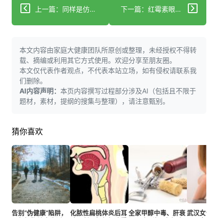
上一篇：同样是仿制药，中国为啥干不过印度？
下一篇：红霉素眼膏使用有哪些误区？快来看规避指南！
本文内容由家庭大健康团队所原创或整理，未经授权不得转
载、摘编或利用其它方式使用。欢迎分享至朋友圈。
本文仅代表作者观点，不代表本站立场，如有侵权请联系我
们删除。
AI内容声明：
本页内容撰写过程部分涉及AI（包括且不限于
题材，素材，提纲的搜集与整理），请注意甄别。
猜你喜欢
告别“伪健康”陷阱，
化脓性扁桃体炎后耳
全家甲醇中毒、肝衰
武汉女性