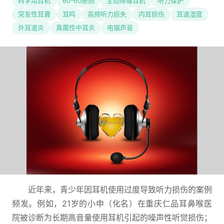
科学用耳机
60-60原则
主动降噪耳机
听力保护
突发性耳聋
耳鸣
高频听力损失
内耳损伤
耳道湿度
外耳道炎
真菌性中耳炎
电锯声音
近年来，青少年因耳机使用过度导致听力损伤的案例
频发。例如，21岁的小申（化名）在重庆仁品耳鼻喉医
院被诊断为长期高音量使用耳机引起的噪声性听觉损伤；