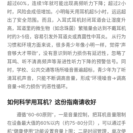
超过60%，连续1年就可能出现高频听力下降；超过2小
时，风险会成倍增加。小明每天用耳机超5小时，远远超
出了安全范围。而且，入耳式耳机封闭耳道会让湿度升
高，耳道里的微生物（如念珠菌）繁殖量会达到不戴耳机
时的3-5倍，容易引发外耳道炎或真菌性中耳炎。 从行为
习惯和环境方面来说，很多青少年像小明一样，觉得“声
音够大才带劲”，没有意识到听力损伤有延迟性，忽略了
耳鸣、听不清高频声等渐进性听力下降的预警信号。同
时，学校、公共交通等场所噪音普遍超标，青少年为了听
清耳机声音，只能不断调高音量，形成“环境噪音→调高
音量→听力损伤”的恶性循环。
如何科学用耳机？这份指南请收好
遵循“60-60原则”，一是音量控制，把耳机音量限制
在设备最大值的60%以内（约75-80分贝），可以通过手
机“健康使用”功能设置音量上限；二是时间管理，单次使