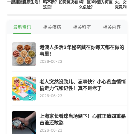
一起拥抱健康生活！
鸣不断？如何解决看
竭！这3种酒为何这
火，女性
这里！
么危险？
究竟咋解
最新资讯
相关疾病
相关科室
相关内容
港澳人多活3年秘密藏在你每天都在做的
事里！
2026-06-23
老人突然没劲儿、忘事快？小心贫血悄悄
偷走力气和记性！真不是老了
2026-06-23
上海家长看球当场倒下！心脏正遭四重暴
击谁还敢熬
2026-06-23