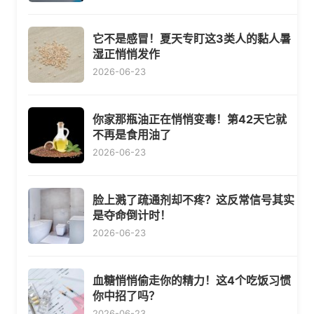
它不是感冒！夏天专盯这3类人的黏人暑
湿正悄悄发作
2026-06-23
你家那瓶油正在悄悄变毒！第42天它就
不再是食用油了
2026-06-23
脸上溅了疏通剂却不疼？这反常信号其实
是夺命倒计时！
2026-06-23
血糖悄悄偷走你的精力！这4个吃饭习惯
你中招了吗？
2026-06-23