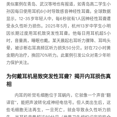
类似案例在青岛、武汉等地也有报道，如青岛高二学生小
孙因每日使用耳机6小时导致感音神经性耳聋。全球数据
显示，12-35岁年轻人中，每6秒就有1人因神经性耳聋遭
受永久性听力损伤。2025年5月，杭州13岁中学生小明
因长期过度用耳机致突发性耳聋。他每日用耳机超5小
时，音量高，睡眠也戴。某天晨起右耳听力骤降、耳鸣头
晕，被诊断右耳高频区听力损失50分贝。好在72小时黄
金期内治疗，挽回70%听力。此案例引发公众对青少年听
力保护关注。
为何戴耳机易致突发性耳聋？揭开内耳损伤真
相
内耳的听觉毛细胞位于耳蜗内，它就像一个声音“翻
译官”，能把声波转化成神经电信号。但人类出生后，这
些毛细胞无法再生，一旦死亡，就会导致永久性听力损