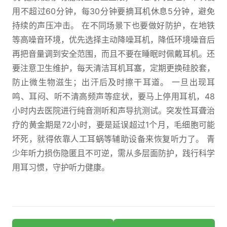
用不超过60分钟，每30分钟要摘耳机休息5分钟，避免
持续的声压冲击。 在不同场景下也要做好防护，在地铁
等高噪音环境，优先选择主动降噪耳机，降低环境噪音后
再把音量调到安全范围，而且不要在睡眠时佩戴耳机。还
要注意卫生维护，每天清洁耳机耳塞，定期更换硅胶套，
防止微生物滋生；出汗后及时擦干耳道。 一旦出现耳
鸣、耳闷、听不清高频声等症状，要马上停用耳机，48
小时内去医院进行纯音测听和声导抗测试。突发性耳聋治
疗的黄金期是72小时，要是延误超过1个月，毛细胞可能
坏死，就得依靠人工耳蜗等辅助设备来恢复听力了。 青
少年听力损伤隐匿且不可逆，需从多层面防护，践行科学
用耳习惯，守护听力健康。