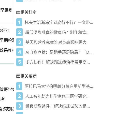
建罕见病全方位保障体系！
相关科室
1
托夫生治渐冻症到底行不行？一文带你看明白！
谱不？
2
超低温咖啡真的健康吗？制作和饮用风险大揭秘！
早期检测！
3
基因和营养究竟谁对身高影响更大
效果咋样？
4
AI自查症状：是助手还是隐患？「DeepSeek」正确使用指南
5
多方协作！解决渐冻症治疗费用高与诊断延迟难题
相关疾病
1
阿拉巴马大学伯明翰分校启用新型基因组医学与数据科学大楼
管医学突破
2
人工智能助力科学家修正医学研究中的错误
患者
3
解锁获取途径：解决临床试验入组障碍
能预测药物相互作用的副作用