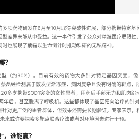
的多项药物研发在6月至10月取得突破性进展，部分携带特定基
因型差异未能从中受益。这一事件引发了公众对精准医疗局限性
同时也展现了蔡磊以生命倒计时推动科研的无私精神。
哪？
发型（约90%）。目前有效的药物大多针对特定基因突变，像S
者。蔡磊经检测属于散发型渐冻症，病因复杂且没有明确的靶点，
20多岁携带SOD1突变的女性患者，用药后手部无力和肌肉跳
两年后，甚至脱离了呼吸机。这些都体现了基因靶向治疗的针对
标是针对更广泛的患者群体，但效果还需要长期验证。专家表示，
衡，未来或许要探索多靶点联合疗法或者对环境因素进行干预。
”，谁能赢？