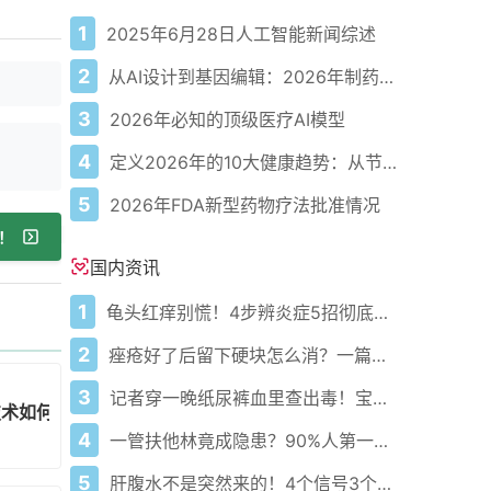
1
2025年6月28日人工智能新闻综述
2
从AI设计到基因编辑：2026年制药领域重大突破
3
2026年必知的顶级医疗AI模型
4
定义2026年的10大健康趋势：从节律健康到冷热交替疗法
5
2026年FDA新型药物疗法批准情况
！
国内资讯
1
龟头红痒别慌！4步辨炎症5招彻底防复发
2
痤疮好了后留下硬块怎么消？一篇给你讲明白！
3
记者穿一晚纸尿裤血里查出毒！宝宝血液浓度竟是成人的5倍？
技术如何实现无痕低风险治疗？
4
一管扶他林竟成隐患？90%人第一步就错了！
5
肝腹水不是突然来的！4个信号3个管理要点别等肚子鼓起来