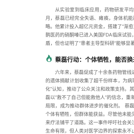
从实验室到临床应用，药物研发平均需要
月，蔡磊已经完全失语、瘫痪，身体机能
略。他累计投入超亿元资金，搭建了“渐愈
鹊医药的硝酮嗪已进入美国FDA临床试验
盾，但也证明了“患者主导型科研”能够显
蔡磊行动：个体牺牲，能否换
六年来，蔡磊促成了十余条药物管线
的遗体捐献计划收集了超千份样本，为病
化”认知，推动了公众关注和政策支持。其
磊以“救不了自己但能救他人”的信念，
局限，成为推动群体进步的催化剂。 蔡
个体有牺牲，但群体能获益。尽管他未能
来疗法铺平了道路。这一事件呼吁社会关
生命有限，但人类对医学边界的探索永不