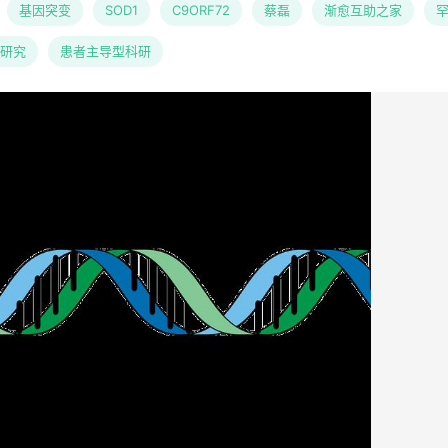
基因突变
SOD1
C9ORF72
蔡磊
渐愈互助之家
研究
患者主导型科研