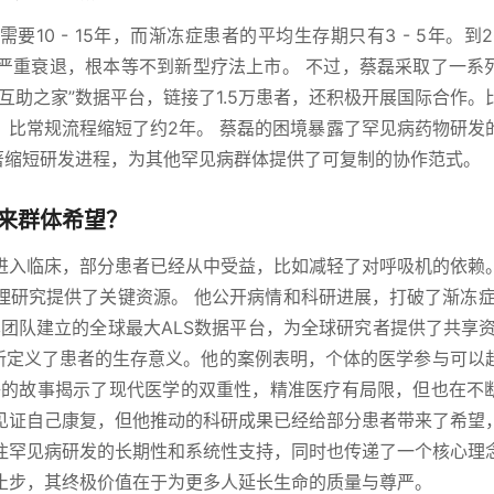
10 - 15年，而渐冻症患者的平均生存期只有3 - 5年。到2
严重衰退，根本等不到新型疗法上市。 不过，蔡磊采取了一系
互助之家”数据平台，链接了1.5万患者，还积极开展国际合作。
，比常规流程缩短了约2年。 蔡磊的困境暴露了罕见病药物研发
著缩短研发进程，为其他罕见病群体提供了可复制的协作范式。
来群体希望？
进入临床，部分患者已经从中受益，比如减轻了对呼吸机的依赖
理研究提供了关键资源。 他公开病情和科研进展，打破了渐冻症
团队建立的全球最大ALS数据平台，为全球研究者提供了共享资
重新定义了患者的生存意义。他的案例表明，个体的医学参与可以
磊的故事揭示了现代医学的双重性，精准医疗有局限，但也在不
见证自己康复，但他推动的科研成果已经给部分患者带来了希望
注罕见病研发的长期性和系统性支持，同时也传递了一个核心理
止步，其终极价值在于为更多人延长生命的质量与尊严。