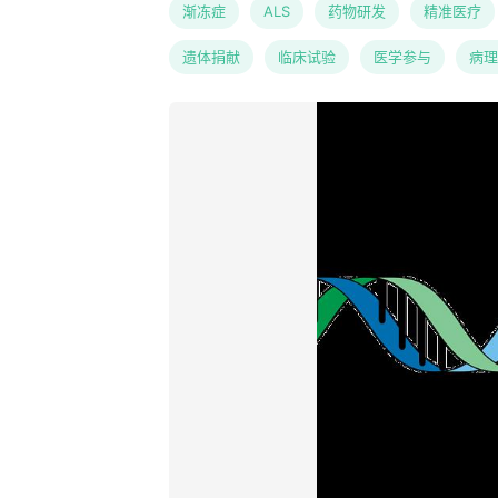
渐冻症
ALS
药物研发
精准医疗
遗体捐献
临床试验
医学参与
病理