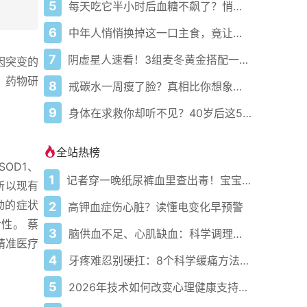
5
每天吃它半小时后血糖不飙了？悄悄稳住代谢的主食真不是白米饭！
6
中年人悄悄换掉这一口主食，竟让血糖腰围都逆袭了！
7
阴虚星人速看！3组麦冬黄金搭配一喝就润
因突变的
、药物研
8
戒碳水一周瘦了脸？真相比你想象的更扎心：水肿脸才是元凶！
9
身体在求救你却听不见？40岁后这5个信号再忍就晚了！
全站热榜
OD1、
1
记者穿一晚纸尿裤血里查出毒！宝宝血液浓度竟是成人的5倍？
所以现有
动的症状
2
高钾血症伤心脏？读懂电变化早预警
性。 蔡
3
脑供血不足、心肌缺血：科学调理全攻略
精准医疗
4
牙疼难忍别硬扛：8个科学缓痛方法收好
5
2026年技术如何改变心理健康支持的获取方式