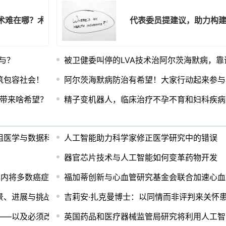
术难在哪？术后康复咋应对？
代表委员提建议，助力构
与？
被卫健委叫停的LVA技术治阿尔茨海默病，靠
筑包容社会！
阿尔茨海默病防治有希望！大家行动起来参与
能带来啥希望？
精子变机器人，临床治疗不孕不育和妇科疾病
组医学与数据科学大楼
人工智能助力科学家修正医学研究中的错误
器官芯片技术与人工智能如何变革药物开发
年内将多数癌症从"死刑判决"转为"可控状态"
福加蒂创新与心血管研究基金会联合加速心血
景、进展与挑战
吉莉安·扎克曼博士：以同情而非评判来关怀
——以及必须改变之处
英国药品和医疗器械监管局研究将利用人工智