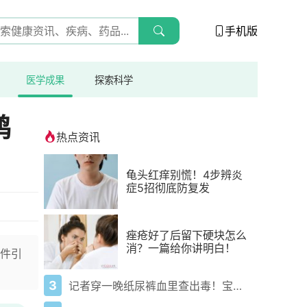
手机版
医学成果
探索科学
鸿
热点资讯
龟头红痒别慌！4步辨炎
症5招彻底防复发
痤疮好了后留下硬块怎么
消？一篇给你讲明白！
件引
3
记者穿一晚纸尿裤血里查出毒！宝宝血液浓度竟是成人的5倍？