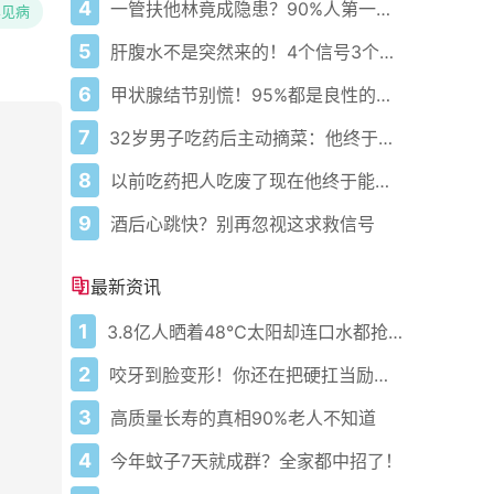
4
一管扶他林竟成隐患？90%人第一步就错了！
罕见病
5
肝腹水不是突然来的！4个信号3个管理要点别等肚子鼓起来
6
甲状腺结节别慌！95%都是良性的科学应对指南
7
32岁男子吃药后主动摘菜：他终于活过来了？
8
以前吃药把人吃废了现在他终于能好起来了
9
酒后心跳快？别再忽视这求救信号
最新资讯
1
3.8亿人晒着48℃太阳却连口水都抢不到
2
咬牙到脸变形！你还在把硬扛当励志？
3
高质量长寿的真相90%老人不知道
4
今年蚊子7天就成群？全家都中招了！