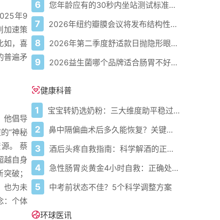
6
您年龄应有的30秒内坐站测试标准次数
025年9
7
2026年纽约瓣膜会议将发布结构性心脏病最新研究成果
列加速策
8
2026年第二季度舒适款日抛隐形眼镜推荐，优瞳主打长效佩戴体验
比如，喜
的普遍矛
9
2026益生菌哪个品牌适合肠胃不好的人，常年饱受肠胃病痛看过来，梳理实用十大品牌
健康科普
1
宝宝转奶选奶粉：三大维度助平稳过渡
。他倡导
2
鼻中隔偏曲术后多久能恢复？关键看这几点
的“神秘
源。 蔡
3
酒后头疼自救指南：科学解酒的正确打开方式
超越自身
4
急性肠胃炎黄金4小时自救：正确处置与误区避坑关键
断突破；
5
中考前状态不佳？5个科学调整方案
，也为未
念：个体
环球医讯