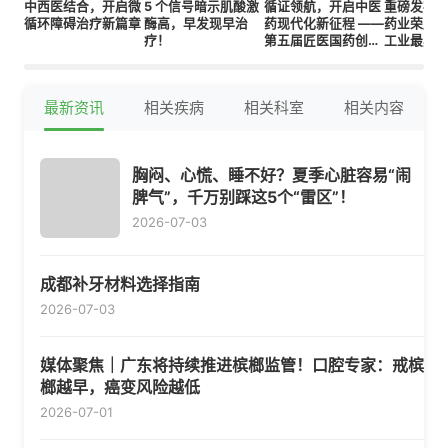
中西医结合，开启微
5 个信号暗示肌酸激
循证领航，开启中医
重磅发布
循环障碍治疗新篇章
酶高，早发现早治
药现代化新征程 ——
药业荣膺“
疗！
第五届匠医国药创新
工业最具
发展大会圆满落幕
业”
最新资讯
相关疾病
相关科室
相关内容
胸闷、心慌、睡不好？夏季心脏容易“闹
脾气”，千万别踩这5个“雷区”！
2026-07-03
成都补牙材料选择指南
2026-07-03
媒体聚焦｜广东将持续推进槟榔监管！口腔专家：戒槟
榔越早，癌变风险越低
2026-07-01