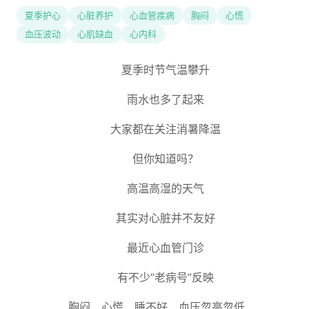
夏季护心
心脏养护
心血管疾病
胸闷
心慌
血压波动
心肌缺血
心内科
夏季时节气温攀升
雨水也多了起来
大家都在关注消暑降温
但你知道吗？
高温高湿的天气
其实对心脏并不友好
最近心血管门诊
有不少“老病号”反映
胸闷、心慌、睡不好、血压忽高忽低……