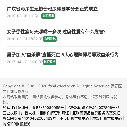
广东省泌尿生殖协会泌尿微创学分会正式成立
2015-08-18 11:15:11
医药资讯
女子患性瘾每天嘿咻十多次 过度性爱有什么危害？
2016-06-21 17:37:05
医药资讯
男子加入"自杀群"直播死亡 6大心理障碍易导致自杀行为
2017-04-17 16:00:37
医药资讯
Copyright © 1998 - 2026 familydoctor.cn All Rights Reserved 家庭医
生在线版权所有
本网站敬告网民：网站资讯仅供参考，身体若有不适，请及时到医院就
诊。
经营许可证编号：粤B2-20050069号
|
ICP备案 粤ICP备14007806号-2
营业执照
|
广播电视节目制作经营许可证
|
互联网药品信息服务备案凭证
粤公网安备44010402003489号
|
不良信息举报中心
|
垃圾信息举报中心
|
网络110报警服务