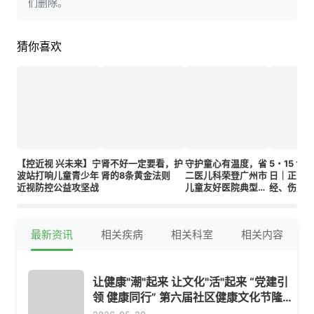
们删除。
猜你喜欢
【控近视 兴未来】宁
肾不好一定要看，护
守护童心有温度，省
5・15 世
波站打响儿童青少年
肾的8条黄金法则
二医儿科荣登广州市
日｜正畸拔
近视防控公益攻坚战
儿童友好医院典型案
经、伤身
例榜单
生讲透拔
因
最新资讯
相关疾病
相关科室
相关内容
让健康"潮"起来 让文化"活"起来 “党建引
领 健康同行” 第六届社区健康文化节隆重
开幕