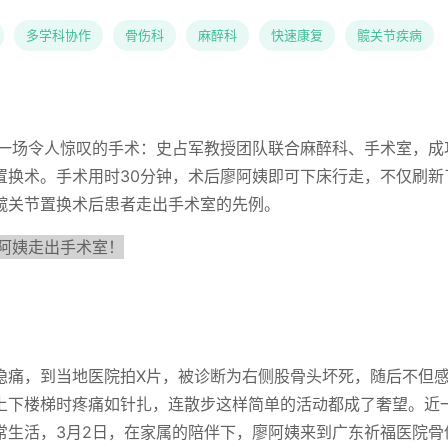
多学科协作
骨伤科
麻醉科
快速康复
髋关节疾病
一场令人惊叹的手术：史占军教授团队联合麻醉科、手术室，成功
置换术。手术用时30分钟，术后廖阿姨即可下床行走，不仅刷新
髋关节置换术后患者走出手术室的先例。
隐痛，到当地医院拍X片，被诊断为右侧股骨头坏死，随后不但
上下楼梯时疼痛如针扎，连散步这样简单的活动都成了奢望。近
常生活，3月2日，在家属的陪伴下，廖阿姨来到广东祈福医院骨