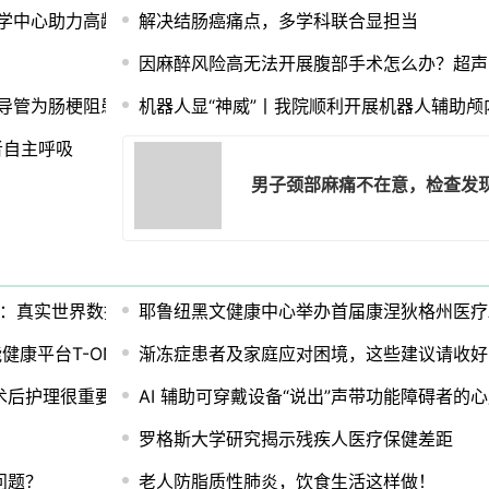
医学中心助力高龄老人重走“健康路”
解决结肠癌痛点，多学科联合显担当
因麻醉风险高无法开展腹部手术怎么办？超声
助导管为肠梗阻患者解除病痛
机器人显“神威”丨我院顺利开展机器人辅助
者自主呼吸
男子颈部麻痛不在意，检查发
用：真实世界数据、影响分析及未来趋势
耶鲁纽黑文健康中心举办首届康涅狄格州医疗
工智能健康平台T-ON以扩展全球影响力
渐冻症患者及家庭应对困境，这些建议请收好
术后护理很重要！
AI 辅助可穿戴设备“说出”声带功能障碍者的
罗格斯大学研究揭示残疾人医疗保健差距
问题？
老人防脂质性肺炎，饮食生活这样做！