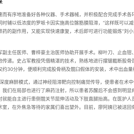
来
速而有序地准备好各种仪器、手术器械，并积极配合完成手术各
同时辅以低浓度的罗哌卡因实施高位髂筋膜阻滞，“这样既可以减
醉药的副作用，又能实现快速康复，术后即可进行功能锻炼”刘小
军副主任医师、曹梓豪主治医师协助开展手术。柳叶刀、止血钳
地传递。史占军教授凭借精湛的技术，熟练地进行摆锯截断股骨
仅约30分钟，便顺利完成股骨柄及髋臼假体的安装，术中出血量
的深度麻醉模式，通过神经阻滞靶向控制痛觉传导，使患者在术中
，我们在局部也进行了麻药注射，所以患者苏醒后不会感到明显疼
时就能自主进行患侧髋关节屈伸活动及下肢直腿抬高。在医护人
术室，在外焦急等待的家属们喜出望外。目前，廖阿姨已被送回