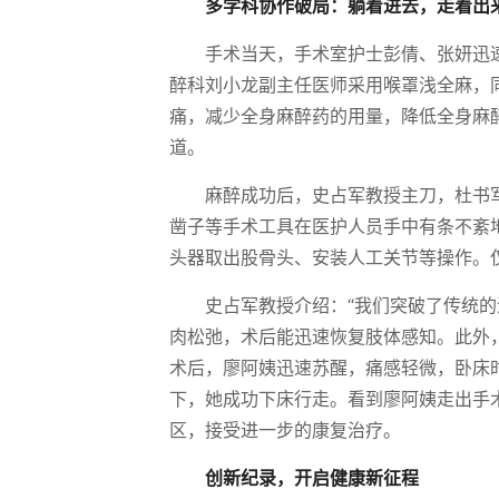
多学科协作破局：躺着进去，走着出
手术当天，手术室护士彭倩、张妍迅
醉科刘小龙副主任医师采用喉罩浅全麻，
痛，减少全身麻醉药的用量，降低全身麻
道。
麻醉成功后，史占军教授主刀，杜书
凿子等手术工具在医护人员手中有条不紊
头器取出股骨头、安装人工关节等操作。
史占军教授介绍：“我们突破了传统
肉松弛，术后能迅速恢复肢体感知。此外
术后，廖阿姨迅速苏醒，痛感轻微，卧床
下，她成功下床行走。看到廖阿姨走出手
区，接受进一步的康复治疗。
创新纪录，开启健康新征程