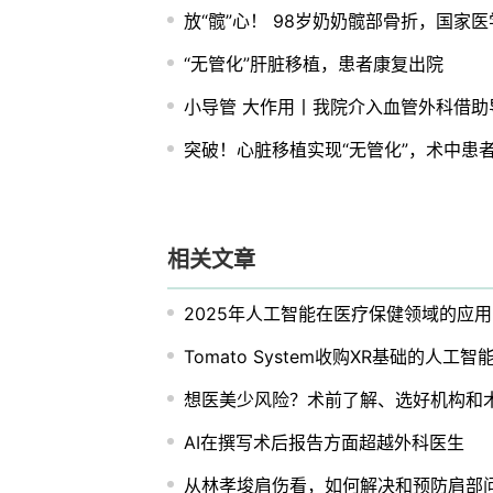
放“髋”心！ 98岁奶奶髋部骨折，国家
“无管化”肝脏移植，患者康复出院
小导管 大作用丨我院介入血管外科借
突破！心脏移植实现“无管化”，术中患
相关文章
2025年人工智能在医疗保健领域的应
Tomato System收购XR基础的人
想医美少风险？术前了解、选好机构和
AI在撰写术后报告方面超越外科医生
从林孝埈肩伤看，如何解决和预防肩部