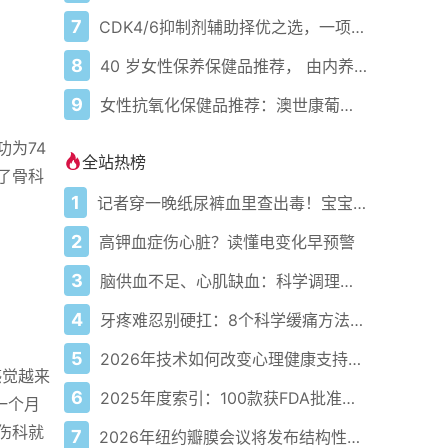
7
CDK4/6抑制剂辅助择优之选，一项乳腺癌网状Meta分析带来的启示
8
40 岁女性保养保健品推荐， 由内养外焕活紧致好气色
9
女性抗氧化保健品推荐：澳世康葡萄籽解锁抗氧化新方式
为74
全站热榜
了骨科
1
记者穿一晚纸尿裤血里查出毒！宝宝血液浓度竟是成人的5倍？
2
高钾血症伤心脏？读懂电变化早预警
3
脑供血不足、心肌缺血：科学调理全攻略
4
牙疼难忍别硬扛：8个科学缓痛方法收好
5
2026年技术如何改变心理健康支持的获取方式
感觉越来
6
2025年度索引：100款获FDA批准的AI驱动医疗设备
一个月
伤科就
7
2026年纽约瓣膜会议将发布结构性心脏病最新研究成果