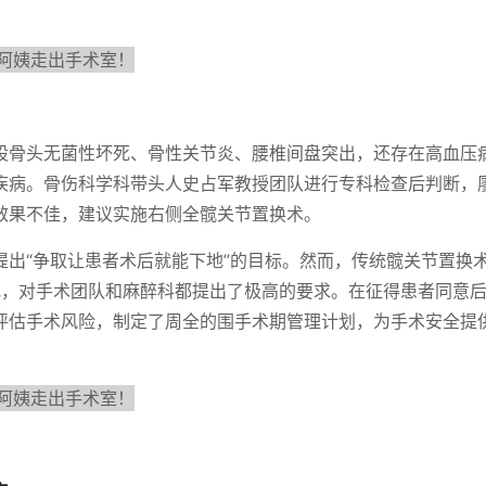
股骨头无菌性坏死、骨性关节炎、腰椎间盘突出，还存在高血压
疾病。骨伤科学科带头人史占军教授团队进行专科检查后判断，
效果不佳，建议实施右侧全髋关节置换术。
提出“争取让患者术后就能下地”的目标。然而，传统髋关节置换
刻下地，对手术团队和麻醉科都提出了极高的要求。在征得患者同意
评估手术风险，制定了周全的围手术期管理计划，为手术安全提