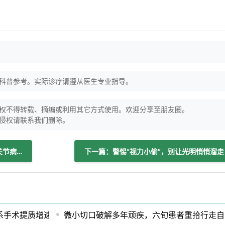
科普参考。实际诊疗请遵从医生专业指导。
权不得转载、摘编或利用其它方式使用。欢迎分享至朋友圈。
侵权请联系我们删除。
上一篇：首批50家！泛华南八省颞下颌关节病及继发牙颌面畸形诊治联盟成立
下一篇：警惕“视力小偷”，别让光明悄悄溜走
系手术提质增速！
微小切口破解多年顽疾，六旬患者重拾行走自