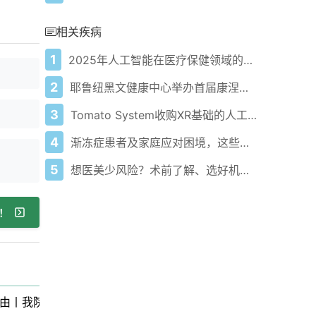
相关疾病
1
2025年人工智能在医疗保健领域的应用：真实世界数据、影响分析及未来趋势
2
耶鲁纽黑文健康中心举办首届康涅狄格州医疗AI锦标赛
3
Tomato System收购XR基础的人工智能健康平台T-ON以扩展全球影响力
4
渐冻症患者及家庭应对困境，这些建议请收好！
5
想医美少风险？术前了解、选好机构和术后护理很重要！
！
由丨我院骨二科开展微创手术守护患者"脊梁"