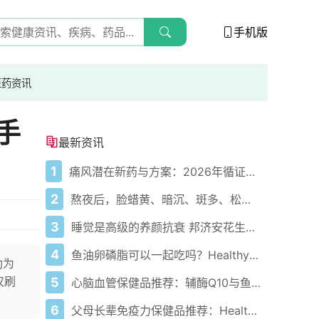
手机版
医药资讯
手
最新资讯
1
痛风潜在新药与方案：2026年循证医学进展
2
熬夜后，脸蜡黄、暗沉、斑多、松弛？需要邦济安花生芽的深入养护
3
睡觉是高级的养颜抗衰 邦济安花生芽让你“睡个好觉”
4
鱼油卵磷脂可以一起吃吗？Healthy Care协同调节血脂
功为
仅刷
5
心脑血管保健品推荐：辅酶Q10与鱼油怎么选
6
父母长辈免疫力保健品推荐：Healthy Care 科学养护方案