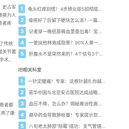
。史占军
1
龟头红痒别慌！4步辨炎症5招彻底防复发
替换为人
2
痤疮好了后留下硬块怎么消？一篇给你讲明白！
患者疼
3
记者穿一晚纸尿裤血里查出毒！宝宝血液浓度竟是成人的5倍？
4
一管扶他林竟成隐患？90%人第一步就错了！
覆了传统
髋关节置
5
肝腹水不是突然来的！4个信号3个管理要点别等肚子鼓起来
手术、
相关科室
1
一针定腰痛！专家：这根针越扎你越舒服
2
诺华中国与北京安贞医院达成战略合作 推动心血管疾病防治更进一步
3
血压不降，怎么办？揭秘难治性高血压的破解之道
患者都
点亮了康
4
避孕药会导致肺栓塞！专家提示您要当心了！
5
八旬老太肺部“除霉”成功：支气管镜介入助力患者重获畅快呼吸