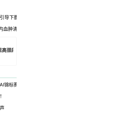
引导下腹横肌神经阻滞助力高风险患者顺利手术
颅内血肿清除引流手术，成功救治脑出血患者
现高颈段病变险致瘫痪！
AI锦标赛
！
心声