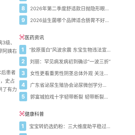
8
2026年第二季度舒适款日抛隐形眼镜推荐，优瞳主打长效佩戴体验
9
2026益生菌哪个品牌适合肠胃不好的人，常年饱受肠胃病痛看过来，梳理实用十大品牌
医药资讯
病3级、
1
“胶原蛋白”风波余震 东宝生物违法宣传被查
廖阿姨右
2
刘丽：罕见病发病初到确诊“一波三折”
术后患者
3
女性更看重男性阴茎总体外观 关注男性生殖器健康
后，史占
4
广东省泌尿生殖协会泌尿微创学分会正式成立
供了有力
5
郭富城拍戏十字韧带断裂 韧带断裂需实施重建术
健康科普
1
宝宝转奶选奶粉：三大维度助平稳过渡