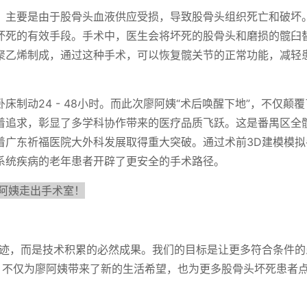
，主要是由于股骨头血液供应受损，导致股骨头组织死亡和破坏
坏死的有效手段。手术中，医生会将坏死的股骨头和磨损的髋臼
聚乙烯制成，通过这种手术，可以恢复髋关节的正常功能，减轻
制动24 - 48小时。而此次廖阿姨“术后唤醒下地”，不仅颠
着追求，彰显了多学科协作带来的医疗品质飞跃。这是番禺区全
着广东祈福医院大外科发展取得重大突破。通过术前3D建模模拟
系统疾病的老年患者开辟了更安全的手术路径。
奇迹，而是技术积累的必然成果。我们的目标是让更多符合条件的
功，不仅为廖阿姨带来了新的生活希望，也为更多股骨头坏死患者