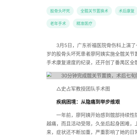
股骨头坏死
全髋关节置换术
术后康复
老年手术
精准医疗
3月5日，广东祈福医院骨伤科上演了
岁的股骨头坏死患者廖阿姨实施全髋关节
手术康复速度的纪录，还开创了番禺区全
△史占军教授团队手术图
疾病困境：从隐痛到举步维艰
一年前，廖阿姨开始感到髋部持续性
越痛，而且活动受限，久坐后起身困难，
来，症状还不断加重，严重影响了她的日