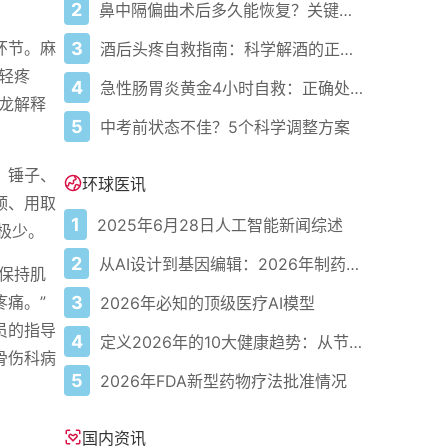
2
鼻中隔偏曲术后多久能恢复？关键看这几点
3
环节。麻
酒后头疼自救指南：科学解酒的正确打开方式
轻疼
4
急性肠胃炎黄金4小时自救：正确处置与误区避坑关键
龙解释
5
中考前状态不佳？5个科学调整方案
、锤子、
环球医讯
颈、用取
1
2025年6月28日人工智能新闻综述
极少。
2
从AI设计到基因编辑：2026年制药领域重大突破
保持肌
3
痛。”
2026年必知的顶级医疗AI模型
员的指导
4
定义2026年的10大健康趋势：从节律健康到冷热交替疗法
骨伤科病
5
2026年FDA新型药物疗法批准情况
国内资讯