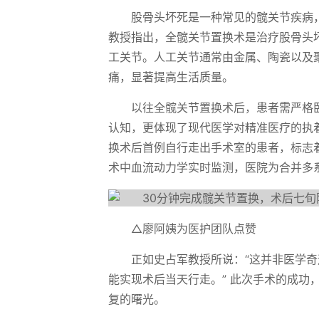
股骨头坏死是一种常见的髋关节疾病
教授指出，全髋关节置换术是治疗股骨头
工关节。人工关节通常由金属、陶瓷以及
痛，显著提高生活质量。
以往全髋关节置换术后，患者需严格卧床
认知，更体现了现代医学对精准医疗的执
换术后首例自行走出手术室的患者，标志
术中血流动力学实时监测，医院为合并多
△廖阿姨为医护团队点赞
正如史占军教授所说：“这并非医学
能实现术后当天行走。” 此次手术的成
复的曙光。