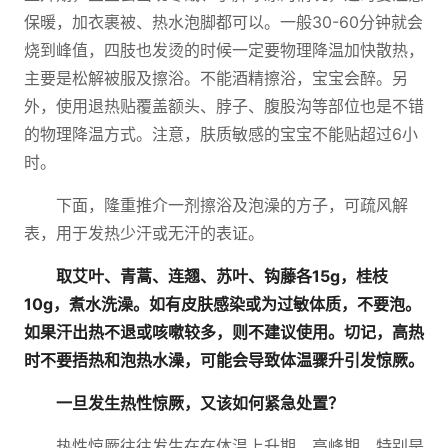
保暖，加衣裹被、热水泡脚都可以。一般30-60分钟就会
烧到峰值，四肢也发烫的时候一定要物理降温加快散热，
主要是松解被服及擦浴。不能酒精擦浴，宝宝会醉。另
外，使用退热贴覆盖额头、脖子、腹股沟等部位也是不错
的物理降温方式。注意，肤质敏感的宝宝不能贴超过6小
时。
下面，隆重推介一剂擦浴及泡澡的方子，可疏风解
表，用于发热少汗或无汗的表证。
取艾叶、青蒿、连翘、苏叶、钩藤各15g，桂枝
10g，煮水洗澡。如有皮肤感染或为过敏体质，不要泡。
如果汗出热不退或咳嗽较多，则不建议使用。切记，高热
时不要捂热和泡热水澡，可能会导致体温骤升引发惊厥。
一旦发生热性惊厥，又该如何紧急处置？
热性惊厥往往发生在在体温上升期、高峰期，特别是