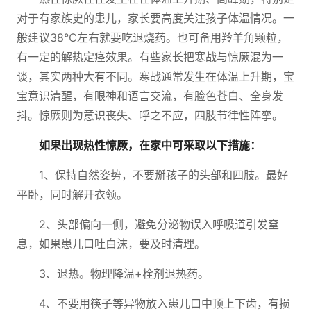
对于有家族史的患儿，家长要高度关注孩子体温情况。一
般建议38℃左右就要吃退烧药。也可备用羚羊角颗粒，
有一定的解热定痉效果。有些家长把寒战与惊厥混为一
谈，其实两种大有不同。寒战通常发生在体温上升期，宝
宝意识清醒，有眼神和语言交流，有脸色苍白、全身发
抖。惊厥则为意识丧失、呼之不应，四肢节律性阵挛。
如果出现热性惊厥，在家中可采取以下措施：
1、保持自然姿势，不要掰孩子的头部和四肢。最好
平卧，同时解开衣领。
2、头部偏向一侧，避免分泌物误入呼吸道引发窒
息，如果患儿口吐白沫，要及时清理。
3、退热。物理降温+栓剂退热药。
4、不要用筷子等异物放入患儿口中顶上下齿，有损