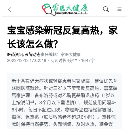
宝宝感染新冠反复高热，家
长该怎么做？
医药资讯
/
医院动态
责任编辑：家医大健康
2022-12-12 17:02:48 - 阅读时长4分钟 - 1647字
新十条提倡无症状或轻症患者居家隔离，建议优先互
联网医院就诊。针对三岁以下宝宝反复高热，需掌握
居家护理：备布洛芬或对乙酰氨基酚退热药（1岁以
上按说明书，3个月以下需谨慎），规范使用间隔4-
6小时，每日不超过四次。物理降温包括松解被服、
擦浴、退热贴（肤质敏感者不超过6小时）。热性惊
厥时保持自然姿势、头部侧偏、及时退热，避免误