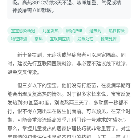
吸。高热39℃持续3天不退、咳嗽加重、气促或精
神萎靡需立即就医。
宝宝感染新冠
儿童发热
居家护理
退热药
热性惊厥
物理降温
高热
互联网医院
发热处理
惊厥处置
新十条提到，无症状或轻症患者可以居家隔离。同
时，建议先行互联网医院就诊。非必要不建议线下就诊，
避免交叉传染。
但三岁以下的宝宝，他们没有打疫苗，在发病早期可
能会出现反复高热的情况。对于很多家长来说，宝宝反复
发热到39甚至40度，别说熬两三天了，多耽搁一秒都不
行，恨不得立刻出现在医生们面前。可以预见，在某个时
期，可能会重演流感高发季儿科门诊一号难求的“盛况”。
那么，掌握儿童发热的居家护理技巧就非常重要了。对宝
宝病情的初步评估也是必不可少的技能。以下，一篇《儿