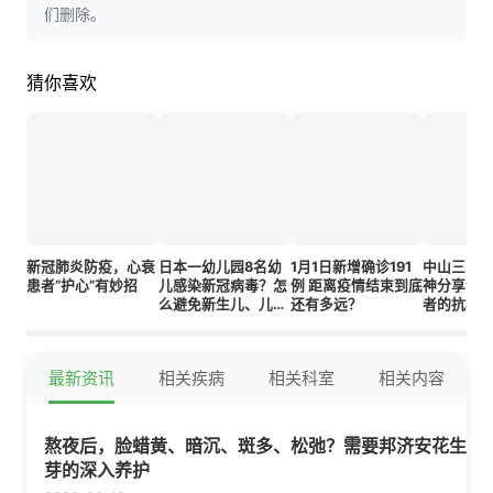
们删除。
猜你喜欢
新冠肺炎防疫，心衰
日本一幼儿园8名幼
1月1日新增确诊191
中山三院
患者“护心”有妙招
儿感染新冠病毒？怎
例 距离疫情结束到底
神分享会 
么避免新生儿、儿童
还有多远？
者的抗疫
感染新冠病毒？
最新资讯
相关疾病
相关科室
相关内容
熬夜后，脸蜡黄、暗沉、斑多、松弛？需要邦济安花生
芽的深入养护