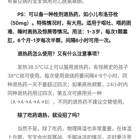
有蚕豆病的宝宝慎用对乙酰氨基酚。
PS：可以备一种栓剂退热药，如小儿布洛芬栓
（50mg）。特殊情况时，有大用。适用于呕吐、喂药困
难、睡时高热及惊厥等情况。用法：1-3岁，每次1颗塞
肛，6个月-1岁每次半颗，间隔6小时可用一次。
退热药怎么使用？又有什么注意事项？
发热38.5℃以上可以服用退热药，有惊厥史的孩子
38℃就可使用。每次使用退烧药要间隔4-6个小时，同
种退热药一天不要超过四次；如果高热频繁，24小时内
同种退热药用过四次，第五次可换用另一种
（A→A→A→A→B），不同的退热药不建议交替使用。
除了吃药退热，就没招了吗？
当然不是，除了吃药，物理降温也非常重要。在体温
上升期，宝宝会出现寒战、手脚冰凉的情况，这时要注意