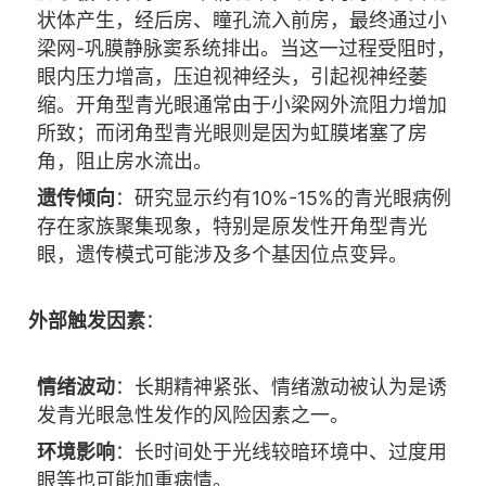
状体产生，经后房、瞳孔流入前房，最终通过小
梁网-巩膜静脉窦系统排出。当这一过程受阻时，
眼内压力增高，压迫视神经头，引起视神经萎
缩。开角型青光眼通常由于小梁网外流阻力增加
所致；而闭角型青光眼则是因为虹膜堵塞了房
角，阻止房水流出。
遗传倾向
：研究显示约有10%-15%的青光眼病例
存在家族聚集现象，特别是原发性开角型青光
眼，遗传模式可能涉及多个基因位点变异。
外部触发因素
：
情绪波动
：长期精神紧张、情绪激动被认为是诱
发青光眼急性发作的风险因素之一。
环境影响
：长时间处于光线较暗环境中、过度用
眼等也可能加重病情。