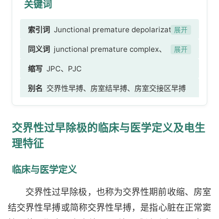
关键词
索引词
Junctional premature depolarization、
展开
交界性过早除极、AV[房室]交界性早搏、交界性早
同义词
junctional premature complex、
展开
搏复合波、房室收缩过早 [possible
premature atrioventricular contractions、
缩写
JPC、PJC
translation]、交界性期前收缩 [possible
premature junctional contractions、AV -
translation]、AV[房室]结交界性期前收缩
别名
交界性早搏、房室结早搏、房室交接区早搏
[atrioventricular] junctional nodal premature
[possible translation]、交界性期前收缩、房室
beats、AV - [atrioventricular] junctional
收缩过早、AV[房室]结交界性期前收缩
extrasystoles
交界性过早除极的临床与医学定义及电生
理特征
临床与医学定义
交界性过早除极，也称为交界性期前收缩、房室
结交界性早搏或简称交界性早搏，是指心脏在正常窦