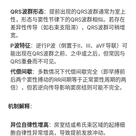
QRS波群形态
：提前出现的QRS波群通常为室上
性，形态与窦性节律下的QRS波群相似。若存在
差异性传导（如右束支阻滞），QRS波群可稍增
宽。
P波特征
：逆行P波（倒置于II、III、aVF导联）可
能出现在QRS波群之前、之中或之后，但常因与
QRS重叠而不可见。
代偿间歇
：多数情况下代偿间歇完全（即早搏前
后两个窦性搏动的RR间期等于正常窦性周期的两
倍），但若逆向传导影响窦房结则可能不完全。
机制解释
：
异位自律性增高
：房室结或希氏束区域的起搏细
胞自律性异常增高，导致提前发放冲动。