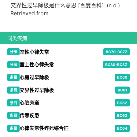
交界性过早除极是什么意思 [百度百科]. (n.d.).
Retrieved from
同类疾病
室性心律失常
分部
BC70-BC7Z
室上性心律失常
分部
BC80-BC8Z
心房过早除极
条目
BC60
交界性过早除极
条目
BC61
心脏旁道
条目
BC62
传导疾患
条目
BC63
心律失常性猝死综合征
条目
BC64