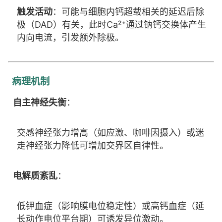
触发活动
：可能与细胞内钙超载相关的延迟后除
极（DAD）有关，此时Ca²⁺通过钠钙交换体产生
内向电流，引发额外除极。
病理机制
自主神经失衡
：
交感神经张力增高（如应激、咖啡因摄入）或迷
走神经张力降低可增加交界区自律性。
电解质紊乱
：
低钾血症（影响膜电位稳定性）或高钙血症（延
长动作电位平台期）可诱发异位激动。