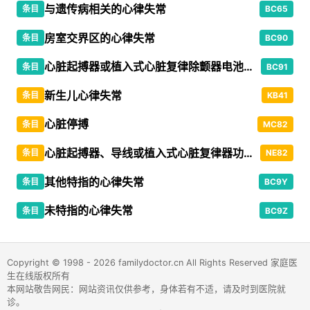
与遗传病相关的心律失常
条目
BC65
房室交界区的心律失常
条目
BC90
心脏起搏器或植入式心脏复律除颤器电池耗竭
条目
BC91
新生儿心律失常
条目
KB41
心脏停搏
条目
MC82
心脏起搏器、导线或植入式心脏复律器功能障碍或并发症，不可归类在他处者
条目
NE82
其他特指的心律失常
条目
BC9Y
未特指的心律失常
条目
BC9Z
Copyright © 1998 - 2026 familydoctor.cn All Rights Reserved 家庭医
生在线版权所有
本网站敬告网民：网站资讯仅供参考，身体若有不适，请及时到医院就
诊。