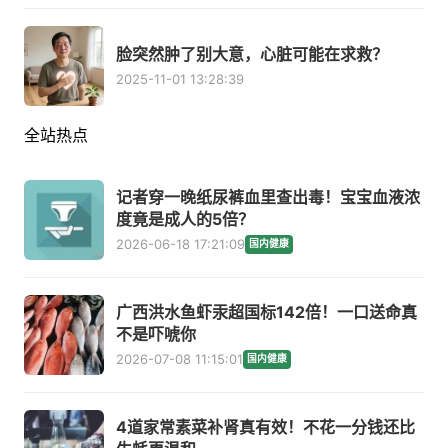
脸突然肿了别大意，心脏可能在求救？
2025-11-01 13:28:39
全站热点
记者穿一晚纸尿裤血里查出毒！宝宝血液浓
度竟是成人的5倍？
2026-06-18 17:21:09
国内健康
广西洪水鱼虾汞超国标142倍！一口送命真
不是吓唬你
2026-07-08 11:15:01
国内健康
4道家常素菜补肾真有效！不花一分钱还比