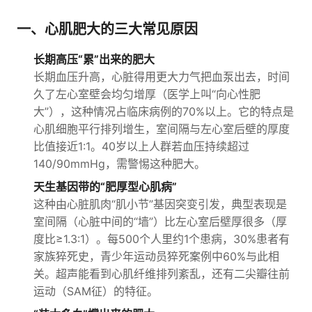
一、心肌肥大的三大常见原因
长期高压“累”出来的肥大
长期血压升高，心脏得用更大力气把血泵出去，时间
久了左心室壁会均匀增厚（医学上叫“向心性肥
大”），这种情况占临床病例的70%以上。它的特点是
心肌细胞平行排列增生，室间隔与左心室后壁的厚度
比值接近1:1。40岁以上人群若血压持续超过
140/90mmHg，需警惕这种肥大。
天生基因带的“肥厚型心肌病”
这种由心脏肌肉“肌小节”基因突变引发，典型表现是
室间隔（心脏中间的“墙”）比左心室后壁厚很多（厚
度比≥1.3:1）。每500个人里约1个患病，30%患者有
家族猝死史，青少年运动员猝死案例中60%与此相
关。超声能看到心肌纤维排列紊乱，还有二尖瓣往前
运动（SAM征）的特征。