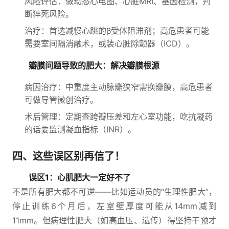
风险评估：做动态心电图、心脏MRI、基因检测，判
断猝死风险。
治疗：首选减慢心跳的β受体阻滞剂；高危患者可能
需要室间隔消融术，或装心脏除颤器（ICD）。
瓣膜问题导致的肥大：解决瓣膜根源
病因治疗：中重度主动脉瓣狭窄需换瓣膜，高危患者
可做导管微创治疗。
术后管理：定期查跨瓣压差和左心室功能，吃抗凝药
的话要监测凝血指标（INR）。
四、这些误区别再信了！
误区1：心肌肥大一定好不了
不是所有肥大都不可逆——比如运动员的“生理性肥大”，
停止训练6个月后，左室壁厚度可能从14mm减到
11mm。但病理性肥大（如高血压、遗传）得坚持干预才