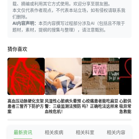
载、摘编或利用其它方式使用。欢迎分享至朋友圈。
本文仅代表作者观点，不代表本站立场，如有侵权请联系我
们删除。
AI内容声明：
本页内容撰写过程部分涉及AI（包括且不限于
题材，素材，提纲的搜集与整理），请注意甄别。
猜你喜欢
高血压动脉硬化支架
风湿性心脏病头晕预
心绞痛患者能吃扁豆
心脏供血
患者三管齐下防护方
警：三级监测法预防
吗？正确吃法这样来
吸异常？这
案
血栓危机！
急救能救
最新资讯
相关疾病
相关科室
相关内容