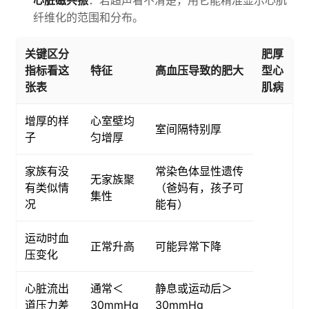
心脏磁共振
：若超声看不清楚，用它能精准显示心肌
纤维化的范围和分布。
关键区分
肥厚
指标看这
特征
高血压导致的肥大
型心
张表
肌病
增厚的样
心室壁均
室间隔特别厚
子
匀增厚
家族有没
常染色体显性遗传
无家族聚
有类似情
（爸妈有，孩子可
集性
况
能有）
运动时血
正常升高
可能异常下降
压变化
心脏流出
通常＜
静息或运动后＞
道压力差
30mmHg
30mmHg