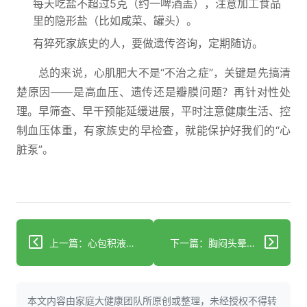
每天吃盐不超过5克（约一啤酒盖），注意加工食品
里的隐形盐（比如咸菜、罐头）。
有猝死家族史的人，要做遗传咨询，定期随访。
总的来说，心肌肥大不是“不治之症”，关键是先搞清
楚原因——是高血压、遗传还是瓣膜问题？再针对性处
理。早筛查、早干预能延缓进展，平时注意健康生活、控
制血压体重，有家族史的早检查，就能保护好我们的“心
脏泵”。
上一篇：心包积液暗藏危机，损伤心脏与全身循环
下一篇：胸闷头晕别大意？五项检查精准揪出心脏隐患！
本文内容由家庭大健康团队所原创或整理，未经授权不得转