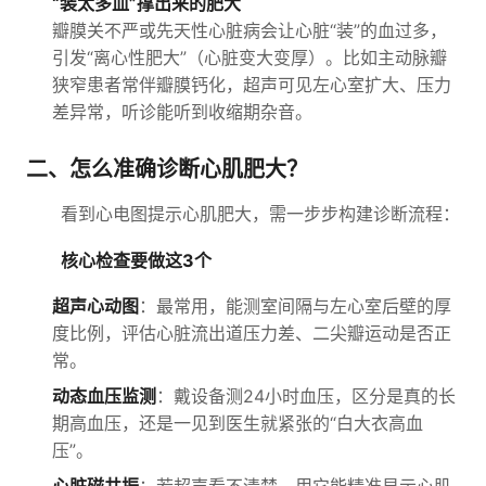
“装太多血”撑出来的肥大
瓣膜关不严或先天性心脏病会让心脏“装”的血过多，
引发“离心性肥大”（心脏变大变厚）。比如主动脉瓣
狭窄患者常伴瓣膜钙化，超声可见左心室扩大、压力
差异常，听诊能听到收缩期杂音。
二、怎么准确诊断心肌肥大？
看到心电图提示心肌肥大，需一步步构建诊断流程：
核心检查要做这3个
超声心动图
：最常用，能测室间隔与左心室后壁的厚
度比例，评估心脏流出道压力差、二尖瓣运动是否正
常。
动态血压监测
：戴设备测24小时血压，区分是真的长
期高血压，还是一见到医生就紧张的“白大衣高血
压”。