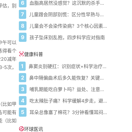
6
血脂高居然没感觉？这沉默的杀手正悄悄盯上你！
评估，别
7
儿童蹭会阴部别慌：区分性早熟与擦腿综合征
8
儿童会不会染传染病？3个核心因素说了算
9
孩子坠床别乱抱，四步科学应对指南
中午可以
练得看个
健康科普
20减年
1
鼻窦炎别硬扛：识别症状+科学治疗+避坑指南
3-5次，
2
鼻中隔偏曲术后多久能恢复？关键看这几点
3
哺乳期能吃白萝卜吗？益处、注意事项一次说清
4
吃太辣肚子痛？科学缓解4步走，避免“辣出胃炎”
（比如甲
5
耳朵总像塞了棉花？3分钟看懂耳闷的真相与自救指南
品可能有
能（比如
环球医讯