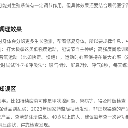
可能对生殖系统有一定调节作用，但具体效果还要结合现代医学
调理效果
时身体会分泌更多生长激素，帮着修复身体，所以要规律作息，
己的：打太极拳这类低强度运动，能调节自主神经；高强度间歇训
度有氧运动（比如快走、慢跑），运动时心率保持在最大心率（2
时试试“4-7-8呼吸法”：吸气4秒、屏息7秒、呼气8秒，每天练
知误区
一回事。比如持续疲劳可能是甲状腺问题、肾病等，得及时做检查
保健品别乱买：2023年国家药监局抽检发现，非正规渠道的产
证产品，查清楚注册信息。40岁以上的人，建议每年查一次肾功
明显症状，得靠检查发现。