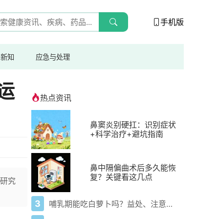
手机版
与新知
应急与处理
运
热点资讯
鼻窦炎别硬扛：识别症状
+科学治疗+避坑指南
鼻中隔偏曲术后多久能恢
复？关键看这几点
研究
3
哺乳期能吃白萝卜吗？益处、注意事项一次说清