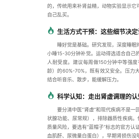
的，传统用来补肾益精，动物实验显示它
自己乱买。
生活方式干预：这些细节决定
睡好觉是基础。研究发现，深度睡眠
小睡15-30分钟补觉。运动得选适合自
人耐受度。建议每周做150分钟中等强
龄）的60%-70%，既有效又安全。压力大
结合听音乐、散步，能缓解压力。
科学认知：走出肾虚调理的认
要分清中医“肾虚”和现代疾病不是
状腺功能、尿常规），排除器质性疾病。
质量风险，要选有“蓝帽子”标志的官方认
血肌酐、尿微量白蛋白），早期肾损伤没