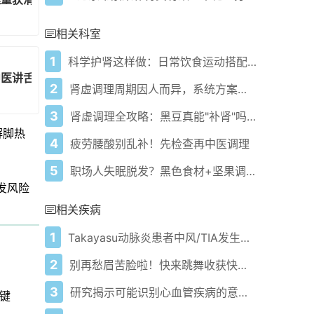
相关科室
1
科学护肾这样做：日常饮食运动搭配避5大误区！
中医讲舌象与消化关联
2
肾虚调理周期因人而异，系统方案助你科学恢复！
3
肾虚调理全攻略：黑豆真能"补肾"吗？
解脚热
4
疲劳腰酸别乱补！先检查再中医调理
5
职场人失眠脱发？黑色食材+坚果调理3个月见效！
发风险
相关疾病
1
Takayasu动脉炎患者中风/TIA发生率近十分之一
2
别再愁眉苦脸啦！快来跳舞收获快乐与健康！
3
研究揭示可能识别心血管疾病的意外生物标志物
键