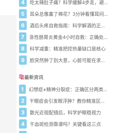
4
吃太辣肚子痛？科学缓解4步走，避免“辣出胃炎”
5
耳朵总像塞了棉花？3分钟看懂耳闷的真相与自救指南
6
酒后头疼自救指南：科学解酒的正确打开方式
7
急性肠胃炎黄金4小时自救：正确处置与误区避坑关键
8
科学减重：精准把控热量缺口是核心
9
脸突然肿了别大意，心脏可能在求救？
最新资讯
1
幻想症≠精神分裂症：正确区分两类精神问题
2
干眼症会引发眼浮肿？教你精准区分应对
3
散光近视配镜后，科学护眼稳视力
4
干血斑检测靠谱吗？关键看这三点