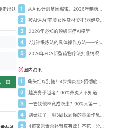
1
从AI设计到基因编辑：2026年制药领域重大突破
要走出认
2
被AI评为“完美女性身材”的巴西健身模特
3
2026年必知的顶级医疗AI模型
4
7分钟锻炼法的具体操作方法——它确实有效，但有一个前提
5
2026年FDA新型药物疗法批准情况
国内资讯
1
龟头红痒别慌！4步辨炎症5招彻底防复发
学双管齐下改善
2
越洗鼻子越堵？90%鼻炎人不知道的洗鼻真相
3
一管扶他林竟成隐患？90%人第一步就错了！
4
别硬扛了！用3周找到你的黄金作息你的身体在等你
5
4道家常素菜补肾真有效！不花一分钱还比生蚝更温和
理重获清晰生活