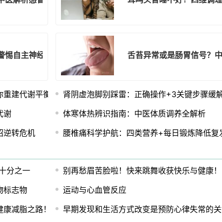
警惕自主神经失衡信号！
舌苔异常或是肠胃信号？
你重建代谢平衡
肾阴虚泡脚别踩雷：正确操作+3关键步骤缓
代谢
体寒体热辨识指南：中医体质调养全解析
招逆转危机
腰椎痛科学护航：四类营养+每日锻炼降低复
近十分之一
别再愁眉苦脸啦！快来跳舞收获快乐与健康！
物标志物
运动与心血管反应
健康减脂之路！
早期发现和生活方式改变是预防心律失常的关