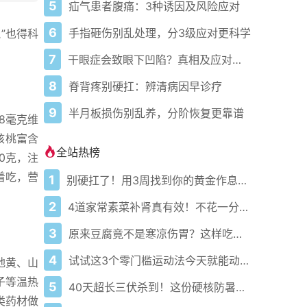
5
疝气患者腹痛：3种诱因及风险应对
6
手指砸伤别乱处理，分3级应对更科学
”也得科
7
干眼症会致眼下凹陷？真相及应对方案
8
脊背疼别硬扛：辨清病因早诊疗
9
半月板损伤别乱养，分阶恢复更靠谱
8毫克维
核桃富含
全站热榜
0克，注
着吃，营
1
别硬扛了！用3周找到你的黄金作息你的身体在等你
2
4道家常素菜补肾真有效！不花一分钱还比生蚝更温和
3
原来豆腐竟不是寒凉伤胃？这样吃才真香
4
试试这3个零门槛运动法今天就能动起来
地黄、山
子等温热
5
40天超长三伏杀到！这份硬核防暑攻略让你稳过整个夏天
类药材做