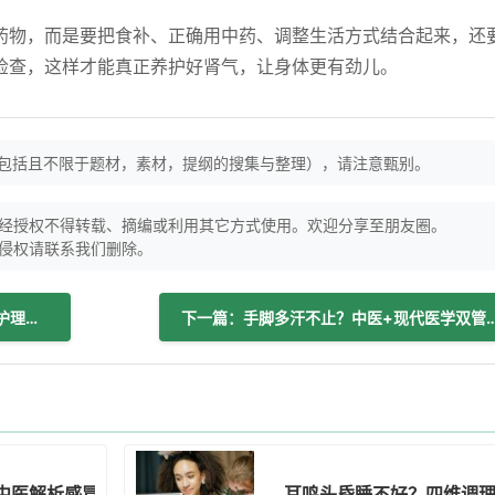
药物，而是要把食补、正确用中药、调整生活方式结合起来，还
检查，这样才能真正养护好肾气，让身体更有劲儿。
（包括且不限于题材，素材，提纲的搜集与整理），请注意甄别。
经授权不得转载、摘编或利用其它方式使用。欢迎分享至朋友圈。
侵权请联系我们删除。
上一篇：骨折愈合分3个阶段？每个阶段护理重点大不同
下一篇：手脚多汗不止？中医+现代医
中医解析感冒分类与科学调护
耳鸣头昏睡不好？四维调