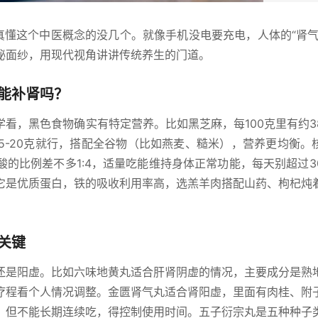
真懂这个中医概念的没几个。就像手机没电要充电，人体的“肾气
秘面纱，用现代视角讲讲传统养生的门道。
能补肾吗？
看，黑色食物确实有特定营养。比如黑芝麻，每100克里有约3
5-20克就行，搭配全谷物（比如燕麦、糙米），营养更均衡。
酸的比例差不多1:4，适量吃能维持身体正常功能，每天别超过3
它是优质蛋白，铁的吸收利用率高，选羔羊肉搭配山药、枸杞炖
关键
还是阳虚。比如六味地黄丸适合肝肾阴虚的情况，主要成分是熟
疗程看个人情况调整。金匮肾气丸适合肾阳虚，里面有肉桂、附
，但不能长期连续吃，得控制使用时间。五子衍宗丸是五种种子