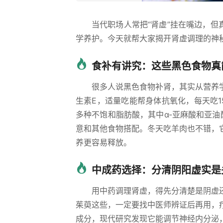
当代职场人常把“肾虚”挂在嘴边，但
学养护。今天就帮大家揭开肾虚调理的神
食补有讲究：这些黑色食物真
很多人说黑色食物补肾，其实从营养学
生素E，适量吃能帮身体抗氧化，每天吃1
多种不饱和脂肪酸，其中α-亚麻酸和亚油
意和其他食物搭配。冬天吃羊肉也不错，
养更容易释放。
中成药选择：分清阴阳虚实是
用中药调理肾虚，得先分清楚是阴虚
茱萸这些，一定要找中医师辨证后再用，
成分，现代研究发现它能调节神经内分泌