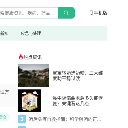
手机版
与新知
应急与处理
热点资讯
宝宝转奶选奶粉：三大维
度助平稳过渡
理方
鼻中隔偏曲术后多久能恢
复？关键看这几点
建设
3
酒后头疼自救指南：科学解酒的正确打开方式