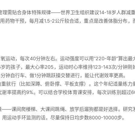
理需贴合身体特殊规律——世界卫生组织建议14-18岁人群减重
用药物干预，每月减1.5-2公斤较合适，重点是改善体脂分布，
氧运动，每次40分钟左右。运动强度可以用“220-年龄”算出最
5岁的孩子，最大心率205，运动时心率维持123-143次/分钟
2分钟自行车、做1分钟跳跃操交替进行，能让代谢效率更高。
自重就行（比如深蹲、俯卧撑、平板支撑）。这个年纪适量练力
代谢率提高约9%。可以结合学校体育课安排，每次训练别超过6
热量——课间爬楼梯、大课间跳绳、放学后遛狗都是好选择。研究
；用运动手环监测的话，尽量保持日均步数8000-10000步。