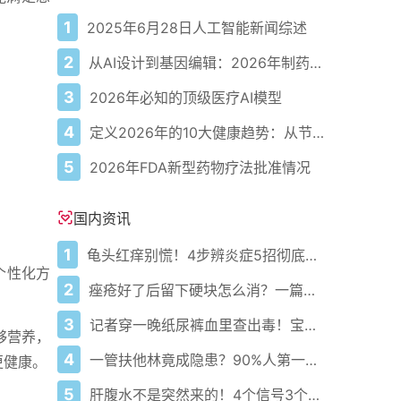
1
2025年6月28日人工智能新闻综述
2
从AI设计到基因编辑：2026年制药领域重大突破
3
2026年必知的顶级医疗AI模型
4
定义2026年的10大健康趋势：从节律健康到冷热交替疗法
5
2026年FDA新型药物疗法批准情况
国内资讯
1
龟头红痒别慌！4步辨炎症5招彻底防复发
个性化方
2
痤疮好了后留下硬块怎么消？一篇给你讲明白！
3
记者穿一晚纸尿裤血里查出毒！宝宝血液浓度竟是成人的5倍？
够营养，
4
一管扶他林竟成隐患？90%人第一步就错了！
更健康。
5
肝腹水不是突然来的！4个信号3个管理要点别等肚子鼓起来