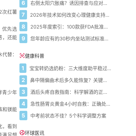
6
右侧太阳穴胀痛？诱因排查与应对指南
2次红薯
7
2026年技术如何改变心理健康支持的获取方式
8
2025年度索引：100款获FDA批准的AI驱动医疗设备
。优先选
感，还能
9
您年龄应有的30秒内坐站测试标准次数
水代替：
健康科普
1
宝宝转奶选奶粉：三大维度助平稳过渡
2
鼻中隔偏曲术后多久能恢复？关键看这几点
3
酒后头疼自救指南：科学解酒的正确打开方式
胖青少年
4
急性肠胃炎黄金4小时自救：正确处置与误区避坑关键
族和镁能
5
中考前状态不佳？5个科学调整方案
化，看到
环球医讯
能满足想