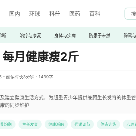
国内
环球
科普
医药
百科
诊断
治疗与康复
身体与疾病
防患于未然
辟谣
，每月健康瘦2斤
:35 - 阅读时长3分钟 - 1439字
及建立健康生活方式，为超重青少年提供兼顾生长发育的体重管
康的同步维护
养均衡
生长发育
健康减脂
代谢调节
体态训练
心理