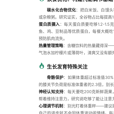
碳水化合物优化
：把白米饭、白馒头
或杂粮粥。研究证实，全谷物占比每提高1
蛋白质摄入
：每天蛋白质要吃够1.2-1.
鱼、鸡、豆制品等优质蛋白，每餐大概吃“
预防肌肉流失。
热量管理策略
：含糖饮料的热量藏得深——
气泡水加柠檬片或薄荷叶，清爽又没有额
生长发育特殊关注
骨骼保护
：如果体重超过标准值30
的膝关节负荷是标准体重者的2.3倍，别
神经认知支持
：每天要吃200克新鲜蔬
帮着维持注意力，研究说吃够了能让注意
心理调节机制
：别光盯着体重秤——建议
自己的进步就不会因体重波动闹情绪。每