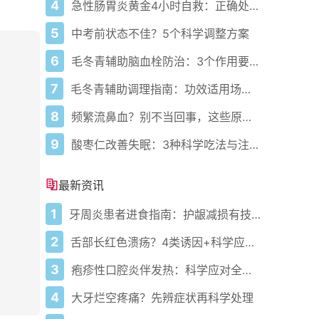
4
急性肠胃炎黄金4小时自救：正确处置与误区避坑关键
5
中考前状态不佳？5个科学调整方案
6
毛冬青辅助脑血栓防治：3个作用要清楚，别乱用药
7
毛冬青辅助调理指南：功效适用场景与禁忌需牢记
8
频繁流鼻血？别不当回事，这些原因要警惕
9
酸枣仁改善失眠：3种科学吃法与注意事项
最新资讯
1
牙周炎患者进食指南：护龈减损有技巧
2
舌部长红色溃疡？4类诱因+科学应对指南
3
疱疹性口腔炎伴发热：科学应对全指南
4
大牙烂空疼痛？先辨症状再科学处理