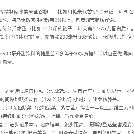
等精制碳水换成全谷物——比如用糙米代替1/3白米饭，每周吃
0%，胰岛素敏感性能改善8%以上，帮着调节脂肪代谢。
5克/每公斤体重（比如50公斤的孩子，每天需60-75克蛋白质）
2个鸡蛋体积”的量；餐前喝200毫升无糖酸奶，既能增加饱腹
500毫升甜饮料的糖量差不多等于10块方糖！可以自己做调味
外热量。
%，尽量选低冲击运动（比如游泳、骑自行车）。研究显示，肥
长时间做跳跃类动作（比如连续跳绳1小时），避免伤膝盖。
果，其中深色蔬菜（比如菠菜、紫甘蓝）得占一半以上。维生素B
力持续时间延长约23%，上课、写作业更专心。
建个“进步记录本”，记体脂率、跑步距离、深蹲数量这些客观变
周还能设1次“健康美食日”：用全麦做披萨、自制低糖饮品，既