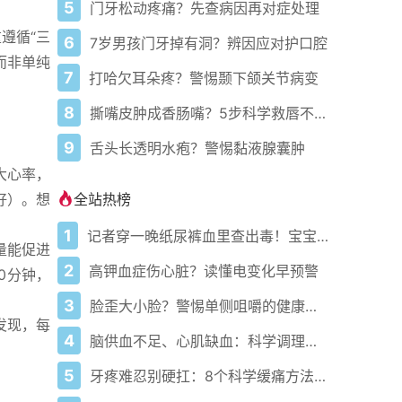
5
门牙松动疼痛？先查病因再对症处理
遵循“三
6
7岁男孩门牙掉有洞？辨因应对护口腔
而非单纯
7
打哈欠耳朵疼？警惕颞下颌关节病变
8
撕嘴皮肿成香肠嘴？5步科学救唇不踩坑
9
舌头长透明水疱？警惕黏液腺囊肿
大心率，
全站热榜
刚好）。想
1
记者穿一晚纸尿裤血里查出毒！宝宝血液浓度竟是成人的5倍？
量能促进
2
高钾血症伤心脏？读懂电变化早预警
0分钟，
3
脸歪大小脸？警惕单侧咀嚼的健康陷阱
发现，每
4
脑供血不足、心肌缺血：科学调理全攻略
5
牙疼难忍别硬扛：8个科学缓痛方法收好