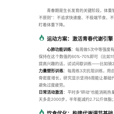
青春期是生长发育的关键阶段，体重管
不原则”：不追求快速瘦、不极端节食、不
盯着体重下降。
运动方案：激活青春代谢引擎
心肺功能训练
：每周做5次中等强度有
保持在这个数值的60%-70%即可（比如1
提高兴趣的话，试试间歇训练——比如骑
力量塑形训练
：每周练3次抗阻训练，用
骨密度增长，研究显示坚持8周能让基础
避免过度疲劳。
日常活动激活
：平时多“碎动”也能消耗
天多走2000步，半年能减约2.7公斤体脂
饮食优化：构建代谢调节基础