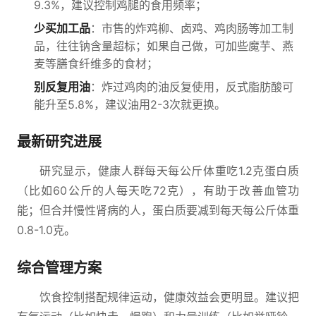
9.3%，建议控制鸡腿的食用频率；
少买加工品
：市售的炸鸡柳、卤鸡、鸡肉肠等加工制
品，往往钠含量超标；如果自己做，可加些魔芋、燕
麦等膳食纤维多的食材；
别反复用油
：炸过鸡肉的油反复使用，反式脂肪酸可
能升至5.8%，建议油用2-3次就更换。
最新研究进展
研究显示，健康人群每天每公斤体重吃1.2克蛋白质
（比如60公斤的人每天吃72克），有助于改善血管功
能；但合并慢性肾病的人，蛋白质要减到每天每公斤体重
0.8-1.0克。
综合管理方案
饮食控制搭配规律运动，健康效益会更明显。建议把