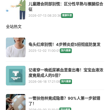
儿童蹭会阴部别慌：区分性早熟与擦腿综合
征
2026-07-13 08:20:36
健康科普
全站热文
龟头红痒别慌！4步辨炎症5招彻底防复发
2025-12-02 11:00:01
国内健康
记者穿一晚纸尿裤血里查出毒！宝宝血液浓
度竟是成人的5倍？
2026-06-18 17:21:09
国内健康
一管扶他林竟成隐患？90%人第一步就错
了！
2026-01-30 11:10:01
国内健康