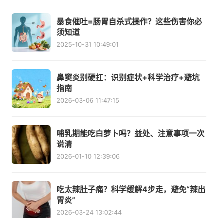
暴食催吐=肠胃自杀式操作？这些伤害你必
须知道
2025-10-31 10:49:01
鼻窦炎别硬扛：识别症状+科学治疗+避坑
指南
2026-03-06 11:47:15
哺乳期能吃白萝卜吗？益处、注意事项一次
说清
2026-01-10 12:39:06
吃太辣肚子痛？科学缓解4步走，避免“辣出
胃炎”
2026-03-24 13:02:44