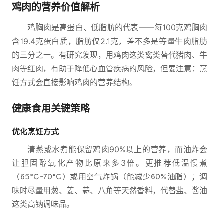
鸡肉的营养价值解析
鸡胸肉是高蛋白、低脂肪的代表——每100克鸡胸肉
含19.4克蛋白质，脂肪仅2.1克，差不多是等量牛肉脂肪
的三分之一。有研究发现，用鸡肉这类禽类替代猪肉、牛
肉等红肉，有助于降低心血管疾病的风险，但要注意：烹
饪方式会直接影响鸡肉的营养结构。
健康食用关键策略
优化烹饪方式
清蒸或水煮能保留鸡肉90%以上的营养，而油炸会
让胆固醇氧化产物比原来多3倍。更推荐低温慢煮
（65℃-70℃）或用空气炸锅（能减少60%油脂）；调
味时尽量用葱、姜、蒜、八角等天然香料，代替盐、酱油
这类高钠调味品。