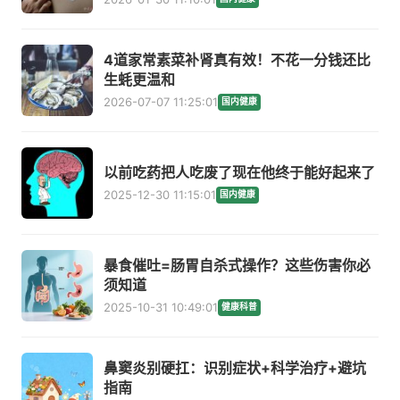
4道家常素菜补肾真有效！不花一分钱还比
生蚝更温和
2026-07-07 11:25:01
国内健康
以前吃药把人吃废了现在他终于能好起来了
2025-12-30 11:15:01
国内健康
暴食催吐=肠胃自杀式操作？这些伤害你必
须知道
2025-10-31 10:49:01
健康科普
鼻窦炎别硬扛：识别症状+科学治疗+避坑
指南