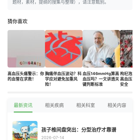
题材，素材，提纲的搜集与整理），请注意甄别。
猜你喜欢
高血压头痛警示：你
胸痛伴血压波动？科
血压146mmHg算高
枸杞泡水
的血管在求救！
学应对避免加重风
血压吗？一文讲透关
高血压吃
险！
键判断标准
安全
最新资讯
相关疾病
相关科室
相关内容
孩子椎间盘突出：分型治疗才靠谱
2026-07-14