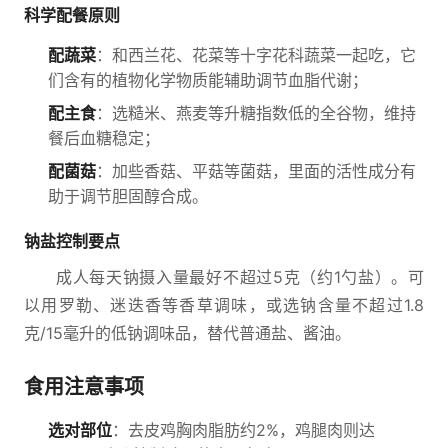
科学配餐原则
配蔬菜
：和西兰花、花菜等十字花科蔬菜一起吃，它
们含有的植物化学物质能辅助调节血脂代谢；
配主食
：选糙米、燕麦等升糖指数低的全谷物，维持
餐后血糖稳定；
配菌菇
：加些香菇、平菇等菌菇，里面的活性成分有
助于调节胆固醇合成。
钠盐控制要点
成人每天钠摄入量最好不超过5克（约1勺盐）。可
以用罗勒、迷迭香等香草调味，或选钠含量不超过1.8
克/15毫升的低钠调味品，替代普通盐、酱油。
食用注意事项
选对部位
：去皮鸡胸肉脂肪约2%，鸡腿肉则达