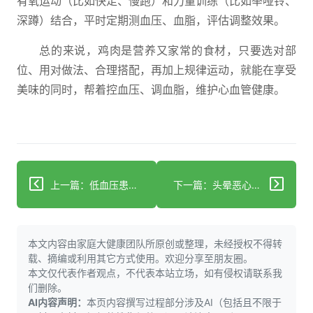
有氧运动（比如快走、慢跑）和力量训练（比如举哑铃、
深蹲）结合，平时定期测血压、血脂，评估调整效果。
总的来说，鸡肉是营养又家常的食材，只要选对部
位、用对做法、合理搭配，再加上规律运动，就能在享受
美味的同时，帮着控血压、调血脂，维护心血管健康。
上一篇：低血压患者饮茶：利弊分析与科学建议
下一篇：头晕恶心胸闷心慌？警惕冠心病非典型信号
本文内容由家庭大健康团队所原创或整理，未经授权不得转
载、摘编或利用其它方式使用。欢迎分享至朋友圈。
本文仅代表作者观点，不代表本站立场，如有侵权请联系我
们删除。
AI内容声明：
本页内容撰写过程部分涉及AI（包括且不限于