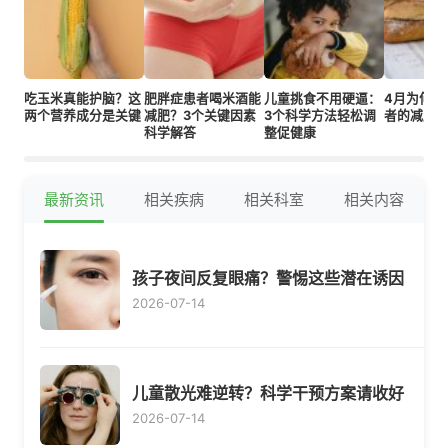
吃玉米真能护脑？这
肥胖症患者喝米酒能
儿童挑食不用硬逼：
4月为何是
两个营养成分是关键
减肥？3个关键因素
3个科学方法轻松调
者的减肥
科学解答
整促健康
最新资讯
相关疾病
相关科室
相关内容
孩子夜间反复眼痛？警惕这些潜在诱因
2026-07-14
儿童散光难逆转？科学干预方案请收好
2026-07-14