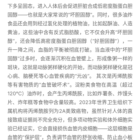
下多呈固态，进入人体后会促进肝脏合成低密度脂蛋白胆
固醇——也就是大家常说的“坏胆固醇”。同时，很多油炸
食品还会用到经过氢化处理的植物油，比如起酥油、人造
黄油，这些油中含有反式脂肪酸，它不仅会升高“坏胆固
醇”，还会降低高密度脂蛋白胆固醇（“好胆固醇”），一
升一降之间，血脂的平衡被彻底打破。当血液中的“坏胆
固醇”过多时，会逐渐沉积在血管壁上，形成像粥一样的
斑块，这就是动脉粥样硬化的开始，而动脉粥样硬化是冠
心病、脑梗死等心血管疾病的“元凶”。 其次是丙烯酰胺
等有害物质的“血管破坏术”。淀粉类食物在高温（超过
120℃）油炸时，会产生丙烯酰胺，比如炸薯条、炸馒头
片、炸年糕等食物中含量较高。2023年世界卫生组织下
属机构将丙烯酰胺列为2A类致癌物，虽然针对人体的直
接致癌证据尚不完全充分，但多项动物实验和体外细胞实
验已经证实，它会直接损伤血管内皮细胞——这层细胞是
血管的“保护层”，负责调节血管的舒张收缩、防止血小板