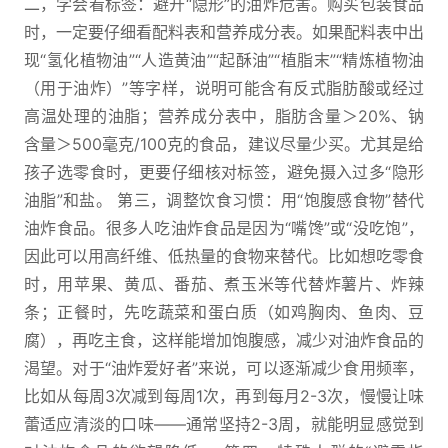
二，学会看标签：避开“隐形”的油炸危害。购买包装食品
时，一定要仔细看配料表和营养成分表。如果配料表中出
现“氢化植物油”“人造黄油”“起酥油”“植脂末”“精炼植物油
（用于油炸）”等字样，说明可能含有反式脂肪酸或经过
高温处理的油脂；营养成分表中，脂肪含量＞20%、钠
含量＞500毫克/100克的食品，建议尽量少买。尤其是给
孩子选零食时，更要仔细核对标签，避免摄入过多“隐形
油脂”和盐。 第三，调整饮食习惯：用“饱腹感食物”替代
油炸食品。很多人吃油炸食品是因为“嘴馋”或“没吃饱”，
因此可以用高纤维、低热量的食物来替代。比如想吃零食
时，用苹果、黄瓜、番茄、煮玉米等代替炸薯片、炸辣
条；正餐时，先吃蔬菜和蛋白质（如鸡胸肉、鱼肉、豆
腐），再吃主食，这样能增加饱腹感，减少对油炸食品的
渴望。对于“油炸爱好者”来说，可以逐渐减少食用频率，
比如从每周3次减到每周1次，再到每月2-3次，慢慢让味
蕾适应清淡的口味——通常坚持2-3周，就能明显感觉到