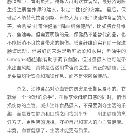
肠道和心血管的负担。特殊人群的饮食调整，最好咨询医
生或注册营养师的建议，制定个性化的方案。 最后，保
健品不能替代饮食调整。有些人为了抵消吃油炸食品的危
害，会购买“排毒保健品”“降血脂保健品”，比如膳食纤维
片、鱼油等。但需要明确的是，保健品不能替代药品，也
不能抵消不良饮食带来的损伤。膳食纤维确实有助于促进
肠道蠕动，但最好的来源是新鲜蔬菜和水果；鱼油中的
Omega-3脂肪酸有助于调节血脂，但过量摄入也可能带
来出血风险，具体是否适用需咨询医生。真正的健康，还
是要靠均衡饮食和规律作息，而不是依赖保健品。
总之，油炸食品对心血管的伤害是长期且累积的，它
就像一个“沉默的杀手”，在你享受酥脆口感的同时，悄悄
损伤你的血管。减少油炸食品摄入，不是要剥夺生活的乐
趣，而是要在健康和口感之间找到平衡——用更健康的烹
饪方式、更明智的选择，守护自己和家人的心血管健康。
毕竟，血管健康了，生活才能更有质量。