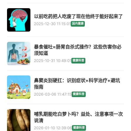
以前吃药把人吃废了现在他终于能好起来了
2025-12-30 11:15:01
国内健康
暴食催吐=肠胃自杀式操作？这些伤害你必
须知道
2025-10-31 10:49:01
健康科普
鼻窦炎别硬扛：识别症状+科学治疗+避坑
指南
2026-03-06 11:47:15
健康科普
哺乳期能吃白萝卜吗？益处、注意事项一次
说清
2026-01-10 12:39:06
健康科普