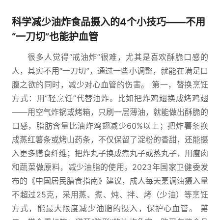
科学减少油炸食品摄入的4个小技巧——不用
“一刀切”也能护血管
很多人觉得“戒油炸”很难，尤其是喜欢酥脆口感的
人，其实不用“一刀切”，通过一些小调整，就能在满足口
腹之欲的同时，减少对心血管的伤害。 第一，替换烹饪
方式：用“轻烹饪”代替油炸。比如把炸鸡翅换成烤鸡翅
——用空气炸锅或烤箱，只刷一层薄油，就能做出酥脆的
口感，脂肪含量比油炸鸡翅减少60%以上；把炸薯条换
成蒸红薯条或烤山药条，不仅保留了淀粉的香甜，还能摄
入更多膳食纤维；把炸丸子换成煮丸子或蒸丸子，用瘦肉
和蔬菜做原料，减少油脂的使用。2023年国家卫健委发
布的《中国居民膳食指南》建议，成人每天烹调油摄入量
不超过25克，采用蒸、煮、炖、拌、烤（少油）等烹饪
方式，能最大限度减少油脂的摄入，保护心血管。 第