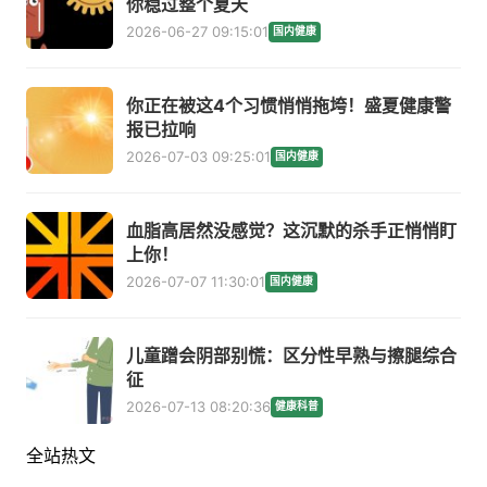
你稳过整个夏天
2026-06-27 09:15:01
国内健康
你正在被这4个习惯悄悄拖垮！盛夏健康警
报已拉响
2026-07-03 09:25:01
国内健康
血脂高居然没感觉？这沉默的杀手正悄悄盯
上你！
2026-07-07 11:30:01
国内健康
儿童蹭会阴部别慌：区分性早熟与擦腿综合
征
2026-07-13 08:20:36
健康科普
全站热文