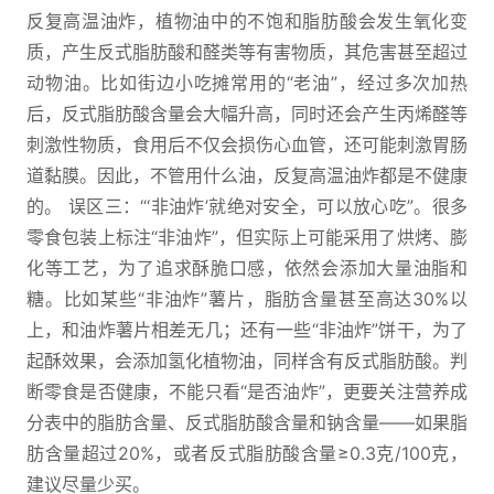
反复高温油炸，植物油中的不饱和脂肪酸会发生氧化变
质，产生反式脂肪酸和醛类等有害物质，其危害甚至超过
动物油。比如街边小吃摊常用的“老油”，经过多次加热
后，反式脂肪酸含量会大幅升高，同时还会产生丙烯醛等
刺激性物质，食用后不仅会损伤心血管，还可能刺激胃肠
道黏膜。因此，不管用什么油，反复高温油炸都是不健康
的。 误区三：“‘非油炸’就绝对安全，可以放心吃”。很多
零食包装上标注“非油炸”，但实际上可能采用了烘烤、膨
化等工艺，为了追求酥脆口感，依然会添加大量油脂和
糖。比如某些“非油炸”薯片，脂肪含量甚至高达30%以
上，和油炸薯片相差无几；还有一些“非油炸”饼干，为了
起酥效果，会添加氢化植物油，同样含有反式脂肪酸。判
断零食是否健康，不能只看“是否油炸”，更要关注营养成
分表中的脂肪含量、反式脂肪酸含量和钠含量——如果脂
肪含量超过20%，或者反式脂肪酸含量≥0.3克/100克，
建议尽量少买。