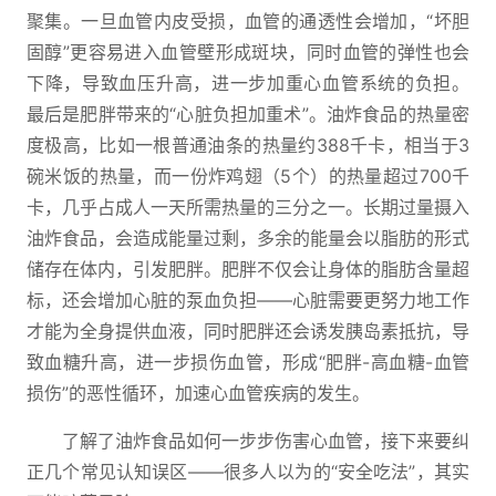
聚集。一旦血管内皮受损，血管的通透性会增加，“坏胆
固醇”更容易进入血管壁形成斑块，同时血管的弹性也会
下降，导致血压升高，进一步加重心血管系统的负担。
最后是肥胖带来的“心脏负担加重术”。油炸食品的热量密
度极高，比如一根普通油条的热量约388千卡，相当于3
碗米饭的热量，而一份炸鸡翅（5个）的热量超过700千
卡，几乎占成人一天所需热量的三分之一。长期过量摄入
油炸食品，会造成能量过剩，多余的能量会以脂肪的形式
储存在体内，引发肥胖。肥胖不仅会让身体的脂肪含量超
标，还会增加心脏的泵血负担——心脏需要更努力地工作
才能为全身提供血液，同时肥胖还会诱发胰岛素抵抗，导
致血糖升高，进一步损伤血管，形成“肥胖-高血糖-血管
损伤”的恶性循环，加速心血管疾病的发生。
了解了油炸食品如何一步步伤害心血管，接下来要纠
正几个常见认知误区——很多人以为的“安全吃法”，其实