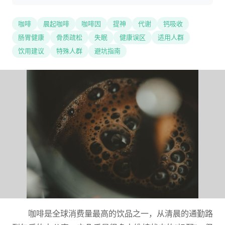
咖啡
晨起咖啡
咖啡因
提神
代谢
钙吸收
肠胃健康
骨质疏松
失眠
健康误区
适用人群
饮用建议
特殊人群
避坑指南
咖啡是全球消费量最高的饮品之一，从清晨的通勤路