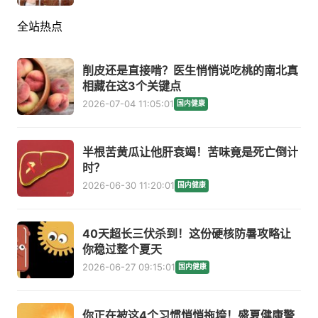
全站热点
削皮还是直接啃？医生悄悄说吃桃的南北真
相藏在这3个关键点
2026-07-04 11:05:01
国内健康
半根苦黄瓜让他肝衰竭！苦味竟是死亡倒计
时？
2026-06-30 11:20:01
国内健康
40天超长三伏杀到！这份硬核防暑攻略让
你稳过整个夏天
2026-06-27 09:15:01
国内健康
你正在被这4个习惯悄悄拖垮！盛夏健康警