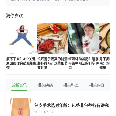
猜你喜欢
瘦不下来？4个关键
银耳莲子汤真的能润
红酒辅助减肥？睡前
月子期科
原因帮你突破减肥瓶
肺补脾吗？这些细节
与饭中喝法的科学讲
南：均衡
颈
要注意
究
健康
最新资讯
相关疾病
相关科室
相关内容
包皮手术选对年龄：包茎非包茎各有讲究
2026-07-07