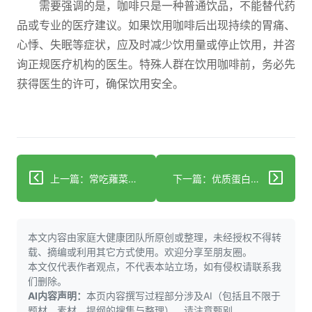
需要强调的是，咖啡只是一种普通饮品，不能替代药
品或专业的医疗建议。如果饮用咖啡后出现持续的胃痛、
心悸、失眠等症状，应及时减少饮用量或停止饮用，并咨
询正规医疗机构的医生。特殊人群在饮用咖啡前，务必先
获得医生的许可，确保饮用安全。
上一篇：常吃蕹菜：3类核心益处与避坑要点
下一篇：优质蛋白食物怎么选？5类食物帮你科学补够
本文内容由家庭大健康团队所原创或整理，未经授权不得转
载、摘编或利用其它方式使用。欢迎分享至朋友圈。
本文仅代表作者观点，不代表本站立场，如有侵权请联系我
们删除。
AI内容声明：
本页内容撰写过程部分涉及AI（包括且不限于
题材，素材，提纲的搜集与整理），请注意甄别。