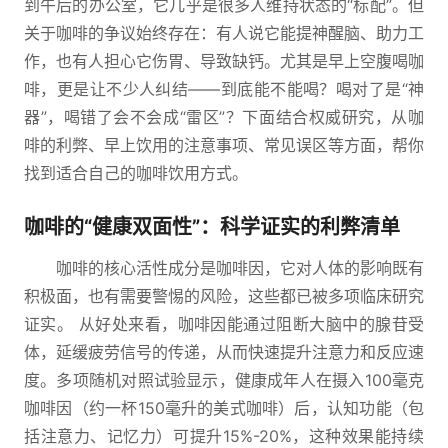
到午后的办公室，它几乎是很多人维持状态的“标配”。但
关于咖啡的争议始终存在：有人说它能提神醒脑、助力工
作，也有人担心它伤胃、导致缺钙。尤其是早上空腹喝咖
啡，更是让不少人纠结——到底能不能喝？喝对了是“神
器”，喝错了会不会成“雷区”？下面结合权威研究，从咖
啡的利弊、早上饮用的注意事项、常见误区等方面，帮你
找到适合自己的咖啡饮用方式。
咖啡的“健康双面性”：科学证实的利弊清单
咖啡的核心活性成分是咖啡因，它对人体的影响既有
积极面，也有需要警惕的风险，这些都已被多项临床研究
证实。 从好处来看，咖啡因能通过阻断大脑中的腺苷受
体，延缓疲劳信号的传递，从而快速提升注意力和反应速
度。多项随机对照试验显示，健康成年人在摄入100毫克
咖啡因（约一杯150毫升的美式咖啡）后，认知功能（包
括注意力、记忆力）可提升15%-20%，这种效果能持续