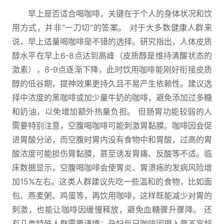
早上是否适合喝咖啡，关键在于个人的身体状况和饮
用方式，并非“一刀切”的答案。 对于大多数健康人群来
说，早上适量喝咖啡是不错的选择。研究指出，人体皮质
醇水平在早上6-8点达到高峰（皮质醇是维持清醒状态的
激素），8-9点逐渐下降，此时饮用咖啡能刚好衔接皮质
醇的低谷期，提神效果更持久且不易产生依赖性。建议选
择中浓度的黑咖啡或加少量牛奶的咖啡，避免添加过多糖
和奶油，以免增加额外热量负担。 但肠胃功能较弱的人
需要特别注意，空腹喝咖啡可能刺激胃黏膜。咖啡因会促
进胃酸分泌，而空腹时胃内没有食物中和胃酸，过高的胃
酸浓度可能损伤胃黏膜，甚至诱发胃痛、反酸等不适。临
床数据显示，空腹喝咖啡会使胃炎、胃溃疡的发病风险增
加15%左右。这类人群建议先吃一些温和的食物，比如面
包、燕麦粥、鸡蛋等，再饮用咖啡，这样既能减少对胃的
刺激，也能让咖啡因缓慢释放，避免血糖骤升骤降。 还
有几类特殊人群需要谨慎：孕妇每日咖啡因摄入量不宜超