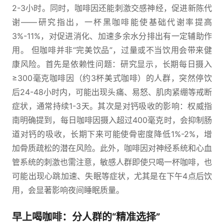
2-3小时。同时，咖啡因还能刺激交感神经，促进新陈代
谢——研究指出，一杯黑咖啡能使基础代谢率提高
3%-11%，对促进消化、加速多余水分排出有一定辅助作
用。 但咖啡并非“完美饮品”，过量或不当饮用会带来健
康风险。首先是依赖性问题：研究显示，长期每日摄入
≥300毫克咖啡因（约3杯美式咖啡）的人群，突然停饮
后24-48小时内，可能出现头痛、易怒、肌肉紧绷等戒断
症状，通常持续1-3天。其次是对钙吸收的影响：权威指
南明确提到，每日咖啡因摄入超过400毫克时，会抑制肠
道对钙的吸收，长期下来可能使骨密度降低1%-2%，增
加骨质疏松的潜在风险。此外，咖啡因对神经系统和心血
管系统的刺激也需注意，敏感人群即使只喝一杯咖啡，也
可能出现心跳加速、失眠等症状，尤其是在下午4点后饮
用，会显著影响夜间睡眠质量。
早上喝咖啡：分人群的“精准选择”