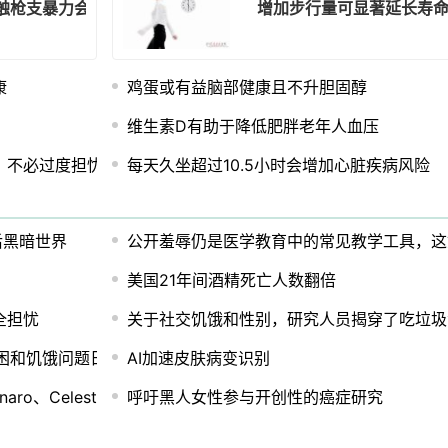
触枪支暴力会降低生活质量
增加步行量可显著延长寿
康
鸡蛋或有益脑部健康且不升胆固醇
维生素D有助于降低肥胖老年人血压
，不必过度担忧骨关节炎风险
每天久坐超过10.5小时会增加心脏疾病风险
后黑暗世界
公开羞辱仍是医学教育中的常见教学工具，这
美国21年间酒精死亡人数翻倍
全担忧
关于社交饥饿和性别，研究人员揭穿了吃垃圾
困和饥饿问题日益严重
AI加速皮肤病变识别
、Celestra和Oasis Learning AI
呼吁黑人女性参与开创性的癌症研究