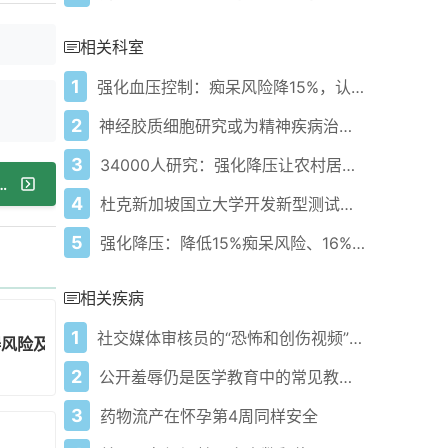
相关科室
1
强化血压控制：痴呆风险降15%，认知障碍风险降16%！
2
神经胶质细胞研究或为精神疾病治疗带来新希望
3
34000人研究：强化降压让农村居民认知障碍风险降16%！
型在医疗领域表现优异挑战专业化观念
4
杜克新加坡国立大学开发新型测试助力T细胞免疫疗法监测
5
强化降压：降低15%痴呆风险、16%认知障碍风险！
相关疾病
1
社交媒体审核员的“恐怖和创伤视频”背后黑暗世界
碍风险及背后原因
2
公开羞辱仍是医学教育中的常见教学工具，这如何让患者受害
3
药物流产在怀孕第4周同样安全