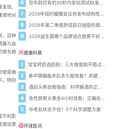
6
您年龄应有的30秒内坐站测试标准次数
要发现。
7
2026年纽约瓣膜会议将发布结构性心脏病最新研究成果
谨慎地对
8
2026年第二季度舒适款日抛隐形眼镜推荐，优瞳主打长效佩戴体验
说，这种
9
2026益生菌哪个品牌适合肠胃不好的人，常年饱受肠胃病痛看过来，梳理实用十大品牌
酒量与血
的增长趋
健康科普
1
宝宝转奶选奶粉：三大维度助平稳过渡
即使是微
2
鼻中隔偏曲术后多久能恢复？关键看这几点
平。特别
3
酒后头疼自救指南：科学解酒的正确打开方式
4
急性肠胃炎黄金4小时自救：正确处置与误区避坑关键
5
中考前状态不佳？5个科学调整方案
成不利影
能增加患
环球医讯