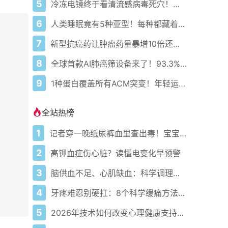
5
冷冻电镜终于看清流感病毒死穴！精准打击时代来了
6
人类睡眠竟有5种亚型！每种都藏着不同的健康密码
7
新型抗癌药让肿瘤药量暴增10倍还不伤身！精准导弹来了
8
全球首款AI肺癌筛设备来了！93.3%敏感92.4%特异99.9%阴性预测
9
1种蛋白覆盖所有ACM突变！年轻运动员的救命突破来了
全站热榜
1
记者穿一晚纸尿裤血里查出毒！宝宝血液浓度竟是成人的5倍？
2
高钾血症伤心脏？读懂电变化早预警
3
脑供血不足、心肌缺血：科学调理全攻略
4
牙疼难忍别硬扛：8个科学缓痛方法收好
5
2026年技术如何改变心理健康支持的获取方式