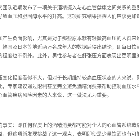
究团队近期发布了一项关于酒精摄入与心血管健康之间关系的重
导致血压和胆固醇水平的升高。这项研究结果提醒人们应该更加
压产生负面影响，尤其是对于那些原本就有轻微高血压的人群来
、韩国及日本等地近两万名成年人的数据后得出结论，即每日饮
的程度也不例外。此外，男性参与者在舒张压方面表现出更明显
压变化幅度看似不大，但对于长期维持较高血压状态的人来说，
此，专家建议通过限制甚至完全避免酒精消费来帮助控制血压水
心血管疾病风险因素的人来说，这一做法尤为重要。
的事实：即任何程度上的酒精消费都可能对个人的心血管系统造
益，但这项新发现挑战了这一观点，表明即使是少量饮酒也有可