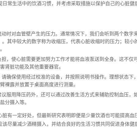
视日常生活中的饮酒习惯，并考虑采取措施以保护自己的心脏健
流动时对血管壁产生的压力。通常情况下，我们会听到两个数字
Hg）。其中较大的数字称为收缩压，代表心脏收缩时的压力；较小
。
负担，使心脏需要更加努力工作才能将血液泵送到全身。这不仅
害肾脏功能及其他重要器官。
，请确保使用经过校准的设备，并按照说明书操作。理想状态下
臂裸露并放置于桌面高度进行测量。
建议服用降压药外，还可以通过改善生活方式来辅助控制血压，
盐分摄入等。
心脏有一定好处，但最新研究表明即便是少量饮酒也可能提高血
应该尽量减少酒精摄入，并结合良好的生活习惯共同促进身体健