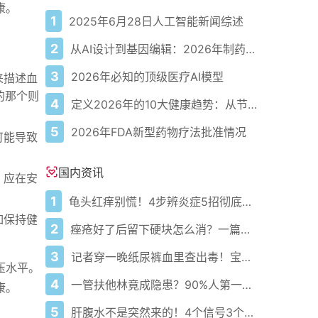
康。
1
2025年6月28日人工智能新闻综述
2
从AI设计到基因编辑：2026年制药领域重大突破
3
2026年必知的顶级医疗AI模型
来描述血
的那个则
4
定义2026年的10大健康趋势：从节律健康到冷热交替疗法
5
2026年FDA新型药物疗法批准情况
可能导致
国内资讯
，应在安
1
龟头红痒别慌！4步辨炎症5招彻底防复发
如保持健
2
痤疮好了后留下硬块怎么消？一篇给你讲明白！
3
记者穿一晚纸尿裤血里查出毒！宝宝血液浓度竟是成人的5倍？
压水平。
4
一管扶他林竟成隐患？90%人第一步就错了！
康。
5
肝腹水不是突然来的！4个信号3个管理要点别等肚子鼓起来