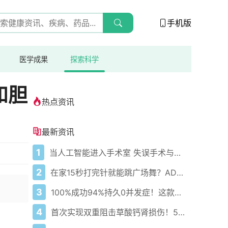
手机版
医学成果
探索科学
和胆
热点资讯
最新资讯
1
当人工智能进入手术室 失误手术与误认身体部位的报告激增
2
在家15秒打完针就能跳广场舞？AD患者终于赢回生活尊严！
3
100%成功94%持久0并发症！这款心脏消融黑科技改写房颤治疗史
4
首次实现双重阻击草酸钙肾损伤！5纳米纳米粒零残留修复肾功能