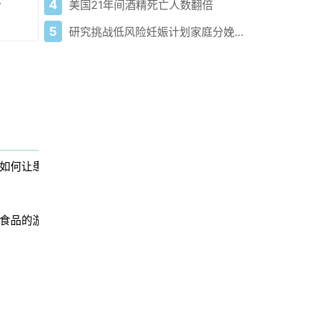
4
美国21年间酒精死亡人数翻倍
命
5
研究挑战低风险妊娠计划家庭分娩的安全担忧
如何让患者受害
食品的游戏玩家神话