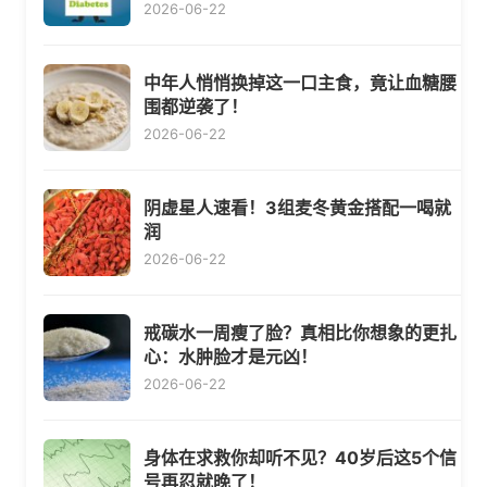
2026-06-22
中年人悄悄换掉这一口主食，竟让血糖腰
围都逆袭了！
2026-06-22
阴虚星人速看！3组麦冬黄金搭配一喝就
润
2026-06-22
戒碳水一周瘦了脸？真相比你想象的更扎
心：水肿脸才是元凶！
2026-06-22
身体在求救你却听不见？40岁后这5个信
号再忍就晚了！