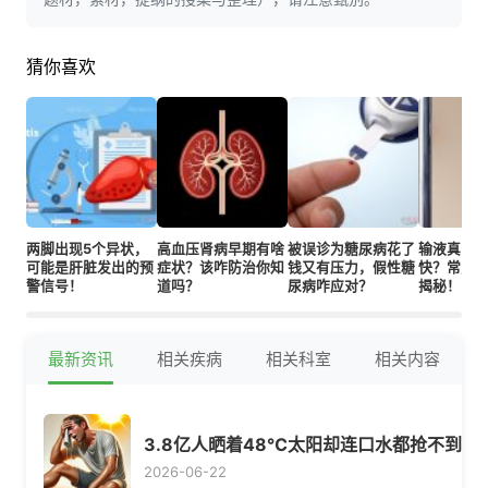
猜你喜欢
两脚出现5个异状，
高血压肾病早期有啥
被误诊为糖尿病花了
输液真比
可能是肝脏发出的预
症状？该咋防治你知
钱又有压力，假性糖
快？常见
警信号！
道吗？
尿病咋应对？
揭秘！
最新资讯
相关疾病
相关科室
相关内容
3.8亿人晒着48℃太阳却连口水都抢不到
2026-06-22