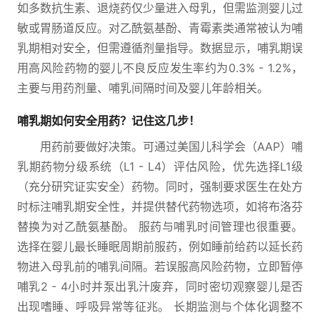
如多数抗生素、退烧药仅少量进入母乳，但需监测婴儿过
敏或胃肠道反应。对乙酰氨基酚、青霉素类通常被认为哺
乳期相对安全，但需遵循剂量指导。数据显示，哺乳期误
用高风险药物的婴儿不良反应发生率约为0.3% - 1.2%，
主要与用药剂量、哺乳间隔时间及婴儿年龄相关。
哺乳期如何安全用药？记住这几步！
用药前要做好决策。可通过美国儿科学会（AAP）哺
乳期药物分级系统（L1 - L4）评估风险，优先选择L1级
（充分研究证实安全）药物。同时，强制要求医生在处方
时标注哺乳期安全性，并提供替代药物选项，如将布洛芬
替换为对乙酰氨基酚。 服药与哺乳时间管理也很重要。
选择在婴儿最长睡眠周期前服药，例如睡前给药以延长药
物进入母乳前的哺乳间隔。若误服高风险药物，立即暂停
哺乳2 - 4小时并泵出乳汁废弃，同时密切观察婴儿是否
出现嗜睡、呼吸异常等征兆。 长期监测与个体化调整不