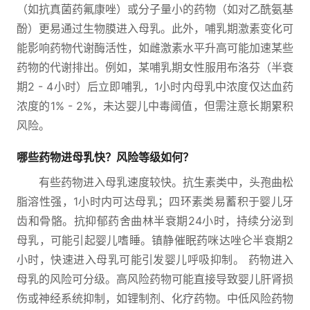
（如抗真菌药氟康唑）或分子量小的药物（如对乙酰氨基
酚）更易通过生物膜进入母乳。此外，哺乳期激素变化可
能影响药物代谢酶活性，如雌激素水平升高可能加速某些
药物的代谢排出。例如，某哺乳期女性服用布洛芬（半衰
期2 - 4小时）后立即哺乳，1小时内母乳中浓度仅达血药
浓度的1% - 2%，未达婴儿中毒阈值，但需注意长期累积
风险。
哪些药物进母乳快？风险等级如何？
有些药物进入母乳速度较快。抗生素类中，头孢曲松
脂溶性强，1小时内可达母乳；四环素类易蓄积于婴儿牙
齿和骨骼。抗抑郁药舍曲林半衰期24小时，持续分泌到
母乳，可能引起婴儿嗜睡。镇静催眠药咪达唑仑半衰期2
小时，快速进入母乳可能引发婴儿呼吸抑制。 药物进入
母乳的风险可分级。高风险药物可能直接导致婴儿肝肾损
伤或神经系统抑制，如锂制剂、化疗药物。中低风险药物