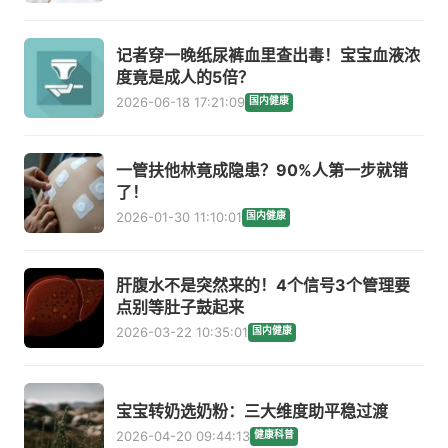
记者穿一晚纸尿裤血里查出毒！宝宝血液浓
度竟是成人的5倍？
2026-06-18 17:21:09
国内健康
一管扶他林竟成隐患？90%人第一步就错
了！
2026-01-30 11:10:01
国内健康
肝腹水不是突然来的！4个信号3个管理要
点别等肚子鼓起来
2026-03-22 10:35:01
国内健康
宝宝转奶选奶粉：三大维度助平稳过渡
2026-04-20 09:44:13
健康科普