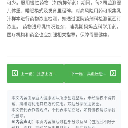
可少。服用慢性药物（如抗抑郁药）期间，每2周监测婴
儿体重、睡眠模式及发育里程碑。对高风险用药可采集乳
汁样本进行药物浓度检测，如通过医院药剂科检测氟西汀
浓度。 药物进母乳情况复杂，哺乳期妈妈应科学用药，
医疗机构和药企也应加强相关指导，保障母婴健康。
上一篇：肚脐上方疼痛是咋回事？这些病因千万别忽视！
下一篇：高血压患者能游泳吗？这篇攻略给你答案！
本文内容由家庭大健康团队所原创或整理，未经授权不得转
载、摘编或利用其它方式使用。欢迎分享至朋友圈。
本文仅代表作者观点，不代表本站立场，如有侵权请联系我
们删除。
AI内容声明：
本页内容撰写过程部分涉及AI（包括且不限于
题材，素材，提纲的搜集与整理），请注意甄别。