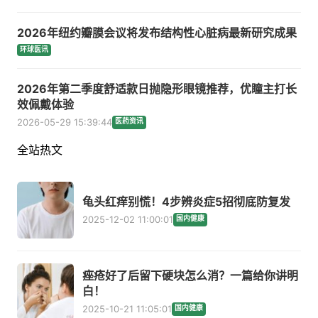
2026年纽约瓣膜会议将发布结构性心脏病最新研究成果
环球医讯
2026年第二季度舒适款日抛隐形眼镜推荐，优瞳主打长
效佩戴体验
2026-05-29 15:39:44
医药资讯
全站热文
龟头红痒别慌！4步辨炎症5招彻底防复发
2025-12-02 11:00:01
国内健康
痤疮好了后留下硬块怎么消？一篇给你讲明
白！
2025-10-21 11:05:01
国内健康