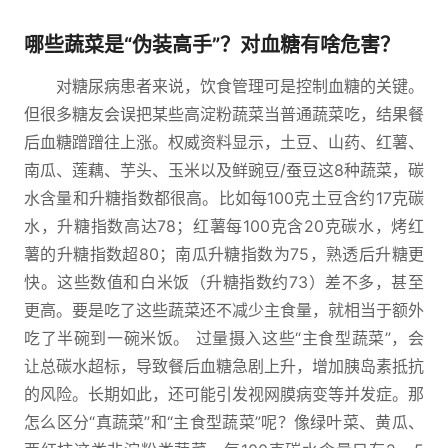
哪些蔬菜是“伪装高手”？对血糖有啥危害？
对糖尿病患者来说，饮食管理可是控制血糖的关键。
但很多糖友会误把某些高淀粉蔬菜当普通蔬菜吃，结果餐
后血糖蹭蹭往上涨。权威资料显示，土豆、山药、红薯、
南瓜、莲藕、芋头、玉米以及鲜豌豆/蚕豆这8种蔬菜，碳
水含量和升糖指数都很高。比如每100克土豆含约17克碳
水，升糖指数高达78；红薯每100克含20克碳水，烤红
薯的升糖指数超80；南瓜升糖指数为75，熟透后升糖更
快。这些数值和白米饭（升糖指数约73）差不多，甚至
更高。要是吃了这些蔬菜还不减少主食量，就相当于额外
吃了半碗到一碗米饭。 过量摄入这些“主食型蔬菜”，会
让总碳水超标，导致餐后血糖急剧上升，增加胰岛素抵抗
的风险。长期如此，还可能引发视网膜病变等并发症。那
怎么区分“真蔬菜”和“主食型蔬菜”呢？像绿叶菜、黄瓜、