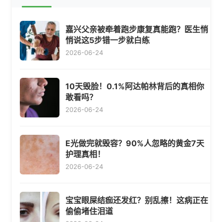
嘉兴父亲被牵着跑步康复真能跑？医生悄
悄说这5步错一步就白练
2026-06-24
10天毁脸！0.1%阿达帕林背后的真相你
敢看吗？
2026-06-24
E光做完就毁容？90%人忽略的黄金7天
护理真相！
2026-06-24
宝宝眼屎结痂还发红？别乱擦！这病正在
偷偷堵住泪道