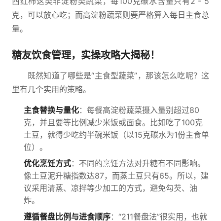
西红柿这类非淀粉类蔬菜，每100克碳水含量只有2 - 5
克，可以放心吃；而高淀粉蔬菜则要严格算入每日主食总
量。
糖友饮食管理，实操攻略大揭秘！
既然知道了哪些是“主食型蔬菜”，那该怎么吃呢？这
里有几个实用的策略。
主食替换与量化
：每餐高淀粉蔬菜摄入量别超过80
克，并且要等比例减少米饭或面食。比如吃了100克
土豆，就得少吃约半碗米饭（以15克碳水为1份主食单
位）。
优化烹饪方式
：不同的烹饪方法对升糖有不同影响。
像土豆泥升糖指数达87，而蒸土豆只有65。所以，建
议采用清蒸、凉拌等少加工的方式，避免勾芡、油
炸。
遵循餐盘比例与进食顺序
：“211餐盘法”很实用，也就