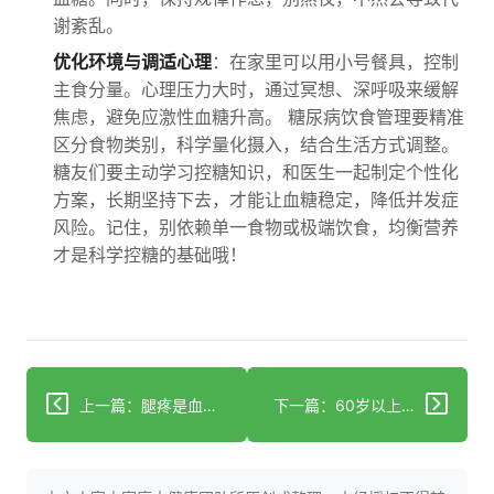
谢紊乱。
优化环境与调适心理
：在家里可以用小号餐具，控制
主食分量。心理压力大时，通过冥想、深呼吸来缓解
焦虑，避免应激性血糖升高。 糖尿病饮食管理要精准
区分食物类别，科学量化摄入，结合生活方式调整。
糖友们要主动学习控糖知识，和医生一起制定个性化
方案，长期坚持下去，才能让血糖稳定，降低并发症
风险。记住，别依赖单一食物或极端饮食，均衡营养
才是科学控糖的基础哦！
上一篇：腿疼是血管堵塞信号吗？下肢动脉硬化闭塞症揭秘！
下一篇：60岁以上老人45%失眠，30天重建睡眠节律降15%患病风险！