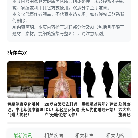
本文内容由家庭大健康团队所原创或整理，未经授权不得转
载、摘编或利用其它方式使用。欢迎分享至朋友圈。
本文仅代表作者观点，不代表本站立场，如有侵权请联系我
们删除。
AI内容声明：
本页内容撰写过程部分涉及AI（包括且不限于
题材，素材，提纲的搜集与整理），请注意甄别。
猜你喜欢
黄磊健康变化引关
28岁白领喝饮料进
想摆脱过劳肥？建议
脑供血不
注，中老年健康管理
ICU！年轻朋友快建
先从优化睡眠开始！
六大症状
门道大揭秘！
立“无糖优先”习惯！
施要记牢
最新资讯
相关疾病
相关科室
相关内容