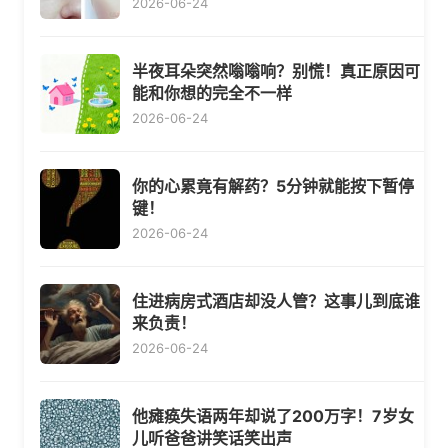
2026-06-24
半夜耳朵突然嗡嗡响？别慌！真正原因可
能和你想的完全不一样
2026-06-24
你的心累竟有解药？5分钟就能按下暂停
键！
2026-06-24
住进病房式酒店却没人管？这事儿到底谁
来负责！
2026-06-24
他瘫痪失语两年却说了200万字！7岁女
儿听爸爸讲笑话笑出声