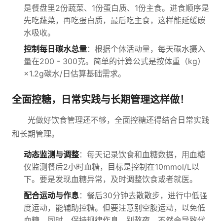
是餐盘里2份蔬菜、1份蛋白质、1份主食。进食顺序是
先吃蔬菜，再吃蛋白质，最后吃主食，这样能延缓碳
水吸收。
控制每日碳水总量
：根据个体活动量，每天碳水摄入
量在200 - 300克。简单的计算公式是按体重（kg）
×1.2g碳水/日估算基础需求。
全面控糖，日常实践与长期管理这样做！
光做好饮食管理还不够，全面控糖还得结合日常实践
和长期管理。
动态监测与调整
：每天记录饮食和血糖数据，用血糖
仪监测餐后2小时血糖，目标是控制在10mmol/L以
下。要是发现血糖异常，及时调整饮食或者就医。
配合运动与作息
：餐后30分钟去散散步，进行中低强
度运动，能辅助控糖。但要注意别空腹运动，以免低
血糖。同时，保持规律作息，别熬夜，不然会导致代