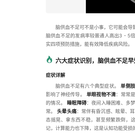
脑供血不足可不是小事，它可能会导
脑供血不足的发病率较普通人高出3 - 
实四项预防措施，能有效降低疾病风险。
六大症状识别，脑供血不足早
症状详解
脑供血不足有六个典型症状。
单侧
影响了神经传导。
单眼视物不清
：常常
的情况。
睡眠障碍
：夜间入睡困难、多
常。
头晕头痛
：常伴有昏沉感、眩晕、
态摇晃、拿东西不稳，甚至频繁跌倒，
记，计算能力也下降，这是认知功能受损