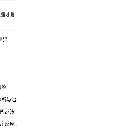
减脂才是正道！
吗？
风险
诊断与治疗前景获新希望
四步法
症反应！