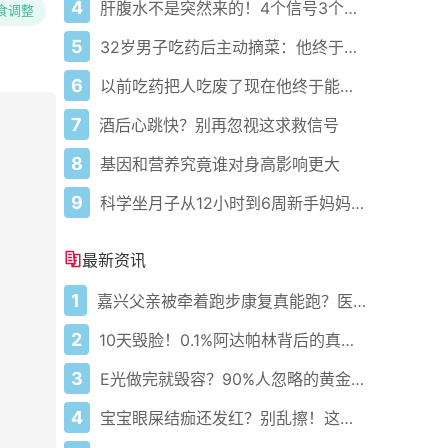
4
肝腹水不是突然来的！4个信号3个管理要点别等肚子鼓起来
食调整
5
32岁男子吃药后主动摘菜：他终于活过来了？
6
以前吃药把人吃废了现在他终于能好起来了
7
酒后心跳快？别再忽视这求救信号
8
基因和营养究竟谁对身高影响更大
9
科学坐月子从12小时到6周新手妈妈必藏护理攻略
最新资讯
1
嘉兴父亲被牵着跑步康复真能跑？医生悄悄说这5步错一步就白练
2
10天毁脸！0.1%阿达帕林背后的真相你敢看吗？
3
E光做完就毁容？90%人忽略的黄金7天护理真相！
4
宝宝眼屎结痂还发红？别乱擦！这病正在偷偷堵住泪道