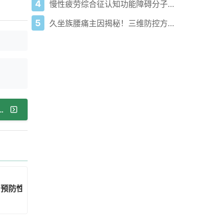
4
慢性疲劳综合征认知功能障碍分子模式发现 诊断与治疗前景获新希望
5
久坐族腰痛主因揭秘！三维防控方案缓解劳损疼痛
受阻，听障群体融入社会难题咋解决？
，预防性医疗才是王道！