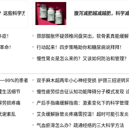
感？这些科学方案快收好！
腹泻减肥越减越肥，科学
多症！
颈部酸胀怀疑颈椎间盘突出，软骨素真能缓解
康革命！
行动起来！四步策略助你和糖尿病说拜拜！
慢性胃炎是怎么来的？又该如何防治和管理？
—99%的患者曾出现危险信号
双手麻木超两年小心神经受损 护颈三招逆转
藏生活细节
慢性疲劳综合征认知功能障碍分子模式发现 
解劳损疼痛
产后手指痛缓解指南：激素变化下的科学管理
代谢紊乱
艾灸缓解脉管炎疼痛需控温！超时可能引发炎
气血瘀滞怎么办？疏通经络的三大科学方法