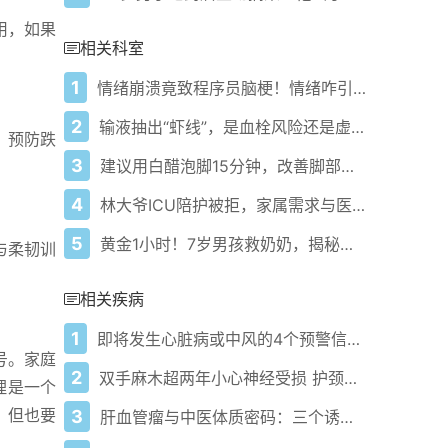
用，如果
相关科室
1
情绪崩溃竟致程序员脑梗！情绪咋引爆中风？
2
输液抽出“虾线”，是血栓风险还是虚惊一场？
，预防跌
3
建议用白醋泡脚15分钟，改善脚部健康还助眠！
4
林大爷ICU陪护被拒，家属需求与医疗规范咋平衡？
5
黄金1小时！7岁男孩救奶奶，揭秘脑梗防治秘诀！
与柔韧训
相关疾病
1
即将发生心脏病或中风的4个预警信号——99%的患者曾出现危险信号
号。家庭
2
双手麻木超两年小心神经受损 护颈三招逆转风险
理是一个
，但也要
3
肝血管瘤与中医体质密码：三个诱因暗藏生活细节