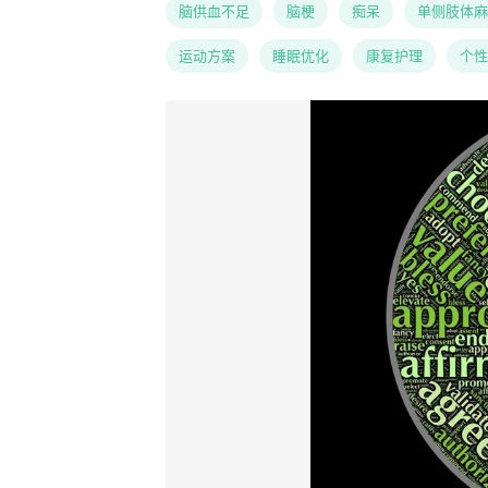
脑供血不足
脑梗
痴呆
单侧肢体麻
运动方案
睡眠优化
康复护理
个性