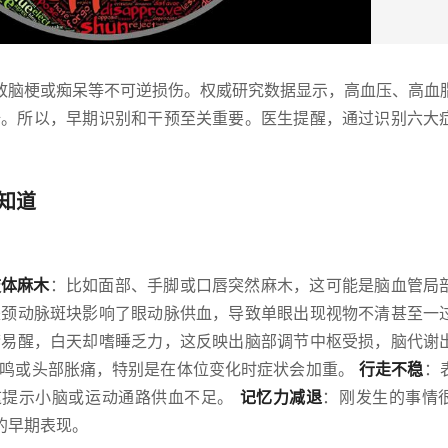
致脑梗或痴呆等不可逆损伤。权威研究数据显示，高血压、高血
5倍。所以，早期识别和干预至关重要。医生提醒，通过识别六大
知道
肢体麻木
：比如面部、手脚或口唇突然麻木，这可能是脑血管局
是颈动脉斑块影响了眼动脉供血，导致单眼出现视物不清甚至一
梦易醒，白天却嗜睡乏力，这反映出脑部调节中枢受损，脑代谢
耳鸣或头部胀痛，特别是在体位变化时症状会加重。
行走不稳
：
这提示小脑或运动通路供血不足。
记忆力减退
：刚发生的事情
的早期表现。