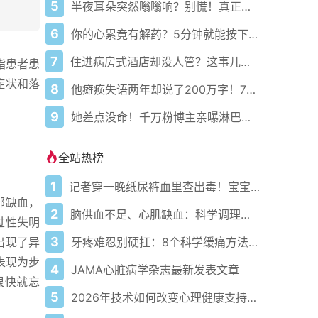
5
半夜耳朵突然嗡嗡响？别慌！真正原因可能和你想的完全不一样
6
你的心累竟有解药？5分钟就能按下暂停键！
7
住进病房式酒店却没人管？这事儿到底谁来负责！
脂患者患
症状和落
8
他瘫痪失语两年却说了200万字！7岁女儿听爸爸讲笑话笑出声
9
她差点没命！千万粉博主亲曝淋巴结肿大竟是癌症前兆
全站热榜
1
记者穿一晚纸尿裤血里查出毒！宝宝血液浓度竟是成人的5倍？
部缺血，
2
脑供血不足、心肌缺血：科学调理全攻略
过性失明
3
牙疼难忍别硬扛：8个科学缓痛方法收好
出现了异
表现为步
4
JAMA心脏病学杂志最新发表文章
很快就忘
5
2026年技术如何改变心理健康支持的获取方式