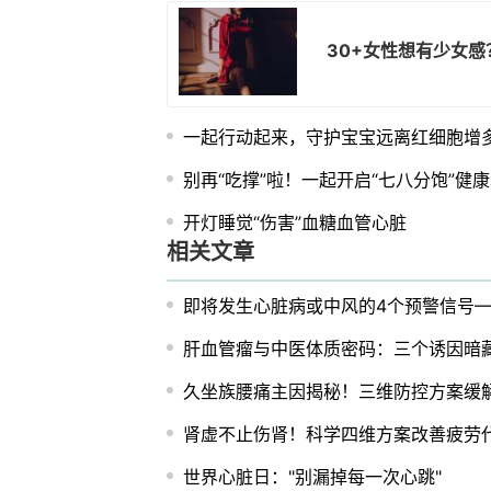
30+女性想有少女
一起行动起来，守护宝宝远离红细胞增
别再“吃撑”啦！一起开启“七八分饱”健
开灯睡觉“伤害”血糖血管心脏
相关文章
即将发生心脏病或中风的4个预警信号—
肝血管瘤与中医体质密码：三个诱因暗
久坐族腰痛主因揭秘！三维防控方案缓
肾虚不止伤肾！科学四维方案改善疲劳
世界心脏日："别漏掉每一次心跳"