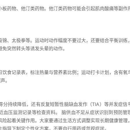
小板药物、他汀类药物。他汀类药物可能会引起肌肉酸痛等副作
段锦、太极拳等。运动时动作幅度不要过大，还要结合平衡训练
避免突然转头等诱发头晕的动作。
日饮食记录表，标注热量与营养素比例；运动打卡计划，含有氧
超声。
得分持续降低，还有反复短暂性脑缺血发作（TIA）等并发症信
近血压监测记录等检查资料。 脑供血不足从症状识别到预防管
风险起着关键作用。大家要通过生活方式调整实现长期健康管理
生指导下制定个性化方案，不要自行用药或忽视症状。