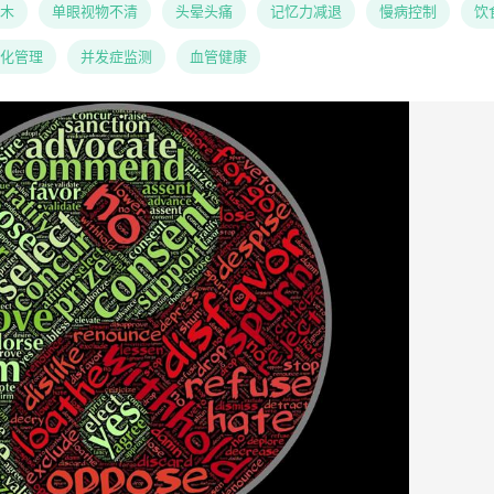
木
单眼视物不清
头晕头痛
记忆力减退
慢病控制
饮
化管理
并发症监测
血管健康