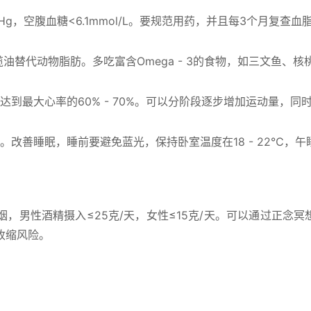
mHg，空腹血糖<6.1mmol/L。要规范用药，并且每3个月复查血
油替代动物脂肪。多吃富含Omega - 3的食物，如三文鱼、核
到最大心率的60% - 70%。可以分阶段逐步增加运动量，同
改善睡眠，睡前要避免蓝光，保持卧室温度在18 - 22℃，午
，男性酒精摄入≤25克/天，女性≤15克/天。可以通过正念冥
收缩风险。