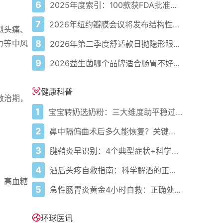
6
2025年度索引：100款获FDA批准的AI驱动医疗设备
7
2026年纽约瓣膜会议将发布结构性心脏病最新研究成果
烈头痛、
8
力等中风
2026年第二季度舒适款日抛隐形眼镜推荐，优瞳主打长效佩戴体验
9
2026益生菌哪个品牌适合肠胃不好的人，常年饱受肠胃病痛看过来，梳理实用十大品牌
健康科普
救治期，
1
宝宝转奶选奶粉：三大维度助平稳过渡
2
鼻中隔偏曲术后多久能恢复？关键看这几点
3
腱鞘炎早识别：4个典型症状+科学应对，避免关节卡壳
4
酒后头疼自救指南：科学解酒的正确打开方式
、高血糖
5
急性肠胃炎黄金4小时自救：正确处置与误区避坑关键
环球医讯