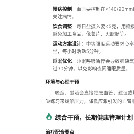
慢病控制
：血压要控制在<140/90m
关注病情。
饮食调整
：每日盐摄入要<5克，用橄榄
避免加工食品，像薯片、火腿肠等。
运动方案设计
：中等强度运动要求心率达
坐，每小时活动5分钟。
睡眠优化
：睡眠呼吸暂停会导致脑缺氧。
过30分钟，以免影响夜间睡眠质量。
环境与心理干预
吸烟、酗酒会直接损害血管，建议戒烟
吸练习来缓解压力，降低应激引发的血管
综合干预，长期健康管理计划
治疗配合要点