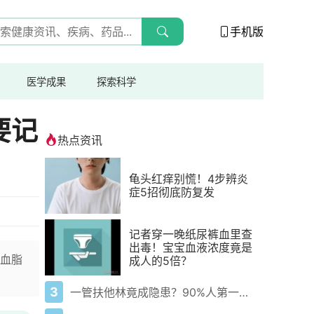
手机版
医学成果
探索科学
要记
热点资讯
龟头红痒别慌！4步辨炎
症5招彻底防复发
记者穿一晚纸尿裤血里查
出毒！宝宝血液浓度竟是
血脂
成人的5倍？
3
一管扶他林竟成隐患？90%人第一步就错了！