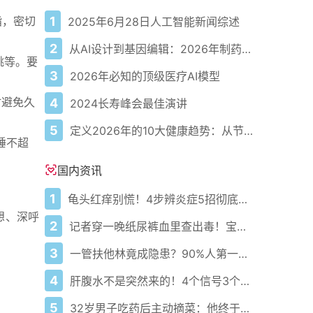
1
脂，密切
2025年6月28日人工智能新闻综述
2
从AI设计到基因编辑：2026年制药领域重大突破
桃等。要
3
2026年必知的顶级医疗AI模型
时避免久
4
2024长寿峰会最佳演讲
5
定义2026年的10大健康趋势：从节律健康到冷热交替疗法
睡不超
国内资讯
1
龟头红痒别慌！4步辨炎症5招彻底防复发
想、深呼
2
记者穿一晚纸尿裤血里查出毒！宝宝血液浓度竟是成人的5倍？
3
一管扶他林竟成隐患？90%人第一步就错了！
4
肝腹水不是突然来的！4个信号3个管理要点别等肚子鼓起来
5
32岁男子吃药后主动摘菜：他终于活过来了？