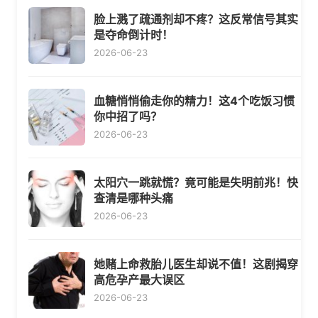
脸上溅了疏通剂却不疼？这反常信号其实
是夺命倒计时！
2026-06-23
血糖悄悄偷走你的精力！这4个吃饭习惯
你中招了吗？
2026-06-23
太阳穴一跳就慌？竟可能是失明前兆！快
查清是哪种头痛
2026-06-23
她赌上命救胎儿医生却说不值！这剧揭穿
高危孕产最大误区
2026-06-23