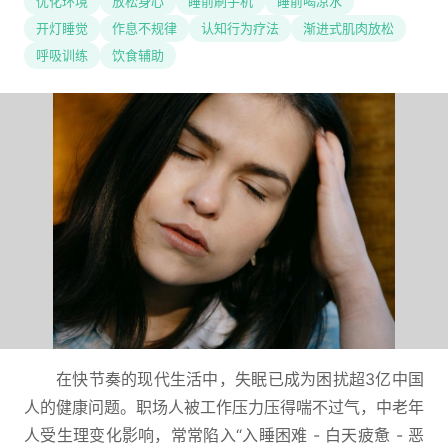
优化环境
放松身心
睡前刷手机
睡前喝凉水
开灯睡觉
作息不规律
认知行为疗法
渐进式肌肉放松
呼吸训练
饮食辅助
在快节奏的现代生活中，失眠已成为困扰超3亿中国
人的健康问题。职场人被工作压力压得喘不过气，中老年
人受生理变化影响，常常陷入“入睡困难 - 白天疲惫 - 恶