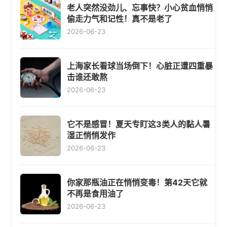
老人突然没劲儿、忘事快？小心贫血悄悄
偷走力气和记性！真不是老了
2026-06-23
上海家长看球当场倒下！心脏正遭四重暴
击谁还敢熬
2026-06-23
它不是感冒！夏天专盯这3类人的黏人暑
湿正悄悄发作
2026-06-23
你家那瓶油正在悄悄变毒！第42天它就
不再是食用油了
2026-06-23