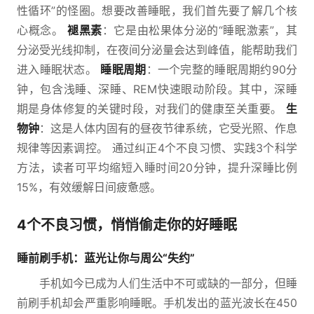
性循环”的怪圈。想要改善睡眠，我们首先要了解几个核
心概念。
褪黑素
：它是由松果体分泌的“睡眠激素”，其
分泌受光线抑制，在夜间分泌量会达到峰值，能帮助我们
进入睡眠状态。
睡眠周期
：一个完整的睡眠周期约90分
钟，包含浅睡、深睡、REM快速眼动阶段。其中，深睡
期是身体修复的关键时段，对我们的健康至关重要。
生
物钟
：这是人体内固有的昼夜节律系统，它受光照、作息
规律等因素调控。 通过纠正4个不良习惯、实践3个科学
方法，读者可平均缩短入睡时间20分钟，提升深睡比例
15%，有效缓解日间疲惫感。
4个不良习惯，悄悄偷走你的好睡眠
睡前刷手机：蓝光让你与周公“失约”
手机如今已成为人们生活中不可或缺的一部分，但睡
前刷手机却会严重影响睡眠。手机发出的蓝光波长在450