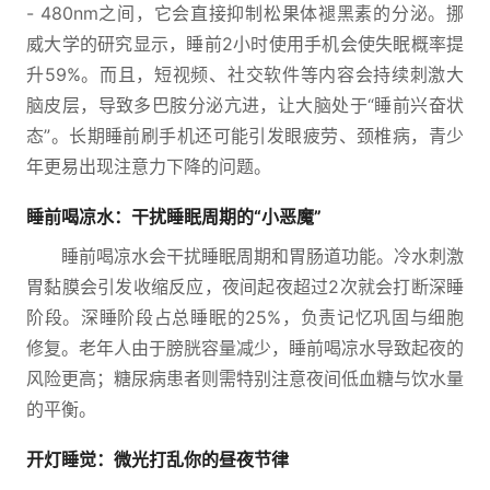
- 480nm之间，它会直接抑制松果体褪黑素的分泌。挪
威大学的研究显示，睡前2小时使用手机会使失眠概率提
升59%。而且，短视频、社交软件等内容会持续刺激大
脑皮层，导致多巴胺分泌亢进，让大脑处于“睡前兴奋状
态”。长期睡前刷手机还可能引发眼疲劳、颈椎病，青少
年更易出现注意力下降的问题。
睡前喝凉水：干扰睡眠周期的“小恶魔”
睡前喝凉水会干扰睡眠周期和胃肠道功能。冷水刺激
胃黏膜会引发收缩反应，夜间起夜超过2次就会打断深睡
阶段。深睡阶段占总睡眠的25%，负责记忆巩固与细胞
修复。老年人由于膀胱容量减少，睡前喝凉水导致起夜的
风险更高；糖尿病患者则需特别注意夜间低血糖与饮水量
的平衡。
开灯睡觉：微光打乱你的昼夜节律