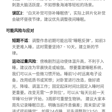
刺激大脑活跃度，不如想象海滩等轻松的场景。
误区2
：“白天补觉可弥补睡眠债”，实际上碎片化补觉
会破坏昼夜节律，建议优先调整夜间睡眠。
可能风险与应对
短期不适
：调整作息初期可能出现“睡眠反弹”，如前3
天更难入睡，这时需要坚持7 - 10天，建立新的节
律。
运动过量风险
：傍晚剧烈运动使体温升高，不利于入
睡，建议改为早晨快走或瑜伽。 想要重建睡眠系统，
我们可以从一些微习惯开始。睡前1小时远离电子设
备，改用纸质书或冥想；对卧室进行改造，做好遮
光、降噪、调温工作；固定起床时间比固定入睡时间
更重要。改变无需“一步到位”，可以从“每天比前一天
早睡10分钟”开始，3周即可重塑生物钟。 建议大家本
周先记录睡眠日志，明确当前作息偏差；周末尝试“渐
进式提前睡觉”，如原24点睡，可先调整到23:50，再