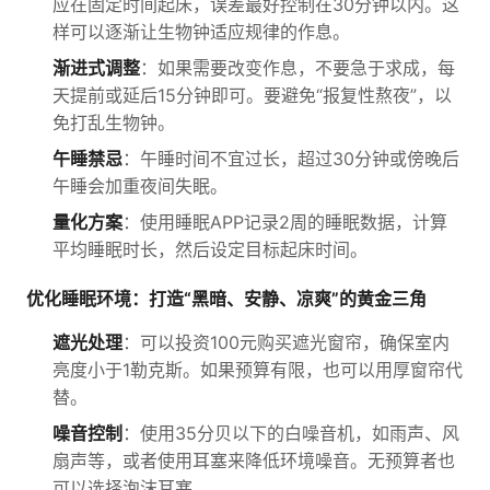
应在固定时间起床，误差最好控制在30分钟以内。这
样可以逐渐让生物钟适应规律的作息。
渐进式调整
：如果需要改变作息，不要急于求成，每
天提前或延后15分钟即可。要避免“报复性熬夜”，以
免打乱生物钟。
午睡禁忌
：午睡时间不宜过长，超过30分钟或傍晚后
午睡会加重夜间失眠。
量化方案
：使用睡眠APP记录2周的睡眠数据，计算
平均睡眠时长，然后设定目标起床时间。
优化睡眠环境：打造“黑暗、安静、凉爽”的黄金三角
遮光处理
：可以投资100元购买遮光窗帘，确保室内
亮度小于1勒克斯。如果预算有限，也可以用厚窗帘代
替。
噪音控制
：使用35分贝以下的白噪音机，如雨声、风
扇声等，或者使用耳塞来降低环境噪音。无预算者也
可以选择泡沫耳塞。