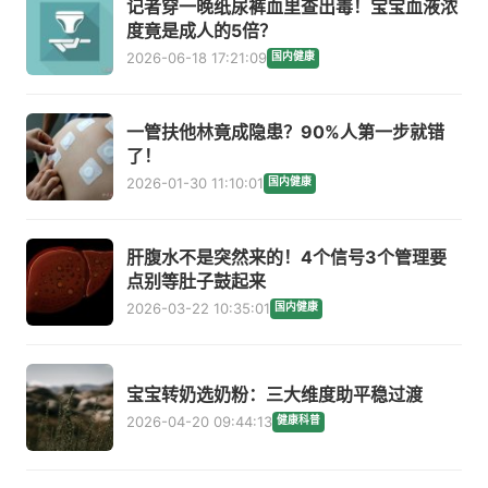
记者穿一晚纸尿裤血里查出毒！宝宝血液浓
度竟是成人的5倍？
2026-06-18 17:21:09
国内健康
一管扶他林竟成隐患？90%人第一步就错
了！
2026-01-30 11:10:01
国内健康
肝腹水不是突然来的！4个信号3个管理要
点别等肚子鼓起来
2026-03-22 10:35:01
国内健康
宝宝转奶选奶粉：三大维度助平稳过渡
2026-04-20 09:44:13
健康科普