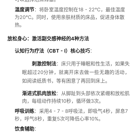
温度调节
：将卧室温度控制在18 - 22℃，最佳温度
为20℃。同时，使用亲肤材质的床品，促进身体散
热。
放松身心：激活副交感神经的4种方法
认知行为疗法（CBT - I）核心技巧
：
刺激控制法
：床只用于睡眠和性生活，如果失
眠超过20分钟，就离开床去做一些无趣的活动，
如阅读纸质书，等有困意了再回到床上。
渐进式肌肉放松
：从脚趾到头部依次紧绷和放松肌
肉，每组动作持续10秒，循环做3次。
呼吸训练
：采用4 - 7 - 8呼吸法，即吸气4秒，屏息7
秒，呼气8秒，重复5次可降低心率10%。
饮食辅助
：