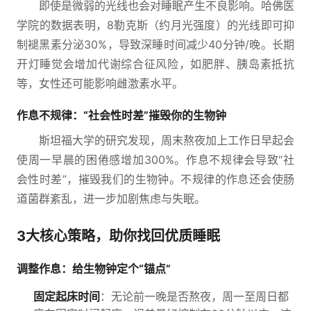
即使是微弱的光线也会对睡眠产生不良影响。哈佛医
学院的数据表明，8勒克斯（约月光强度）的光线即可抑
制褪黑素分泌30%，导致深睡时间减少40分钟/晚。长期
开灯睡觉会增加代谢综合征风险，如肥胖、胰岛素抵抗
等，女性还可能影响雌激素水平。
作息不规律：“社会性时差”摧毁你的生物钟
斯坦福大学的研究发现，周末熬夜加上工作日早起会
使周一早晨的困倦感增加300%。作息不规律会导致“社
会性时差”，摧毁我们的生物钟。不规律的作息还会使肠
道菌群紊乱，进一步加剧焦虑与失眠。
3大核心策略，助你找回优质睡眠
调整作息：给生物钟定个“锚点”
固定起床时间
：无论前一晚是否熬夜，周一至周日都