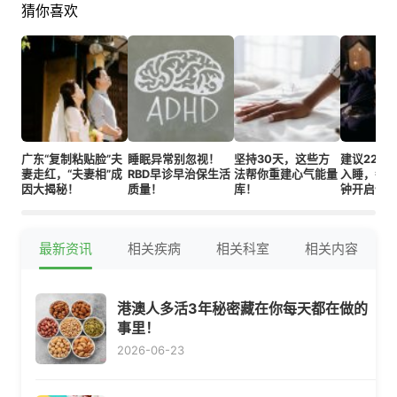
猜你喜欢
广东“复制粘贴脸”夫
睡眠异常别忽视！
坚持30天，这些方
建议22:00
妻走红，“夫妻相”成
RBD早诊早治保生活
法帮你重建心气能量
入睡，每天
因大揭秘！
质量！
库！
钟开启健
最新资讯
相关疾病
相关科室
相关内容
港澳人多活3年秘密藏在你每天都在做的
事里！
2026-06-23