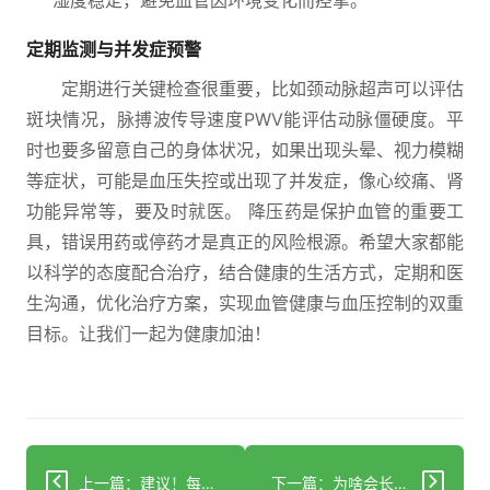
湿度稳定，避免血管因环境变化而痉挛。
定期监测与并发症预警
定期进行关键检查很重要，比如颈动脉超声可以评估
斑块情况，脉搏波传导速度PWV能评估动脉僵硬度。平
时也要多留意自己的身体状况，如果出现头晕、视力模糊
等症状，可能是血压失控或出现了并发症，像心绞痛、肾
功能异常等，要及时就医。 降压药是保护血管的重要工
具，错误用药或停药才是真正的风险根源。希望大家都能
以科学的态度配合治疗，结合健康的生活方式，定期和医
生沟通，优化治疗方案，实现血管健康与血压控制的双重
目标。让我们一起为健康加油！
上一篇：建议！每年接种流感疫苗，做好防护远离流感威胁！
下一篇：为啥会长黄褐斑和痤疮？科学防治妙招来了！