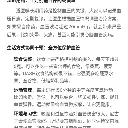
规范用药：千万别擅自停药或减量
遵医嘱长期用药是控制血压的关键。大家可以记录血
压日志，定期复诊，让医生根据血压情况调整治疗方案。
如果擅自停药，血压波动超过20mmHg，就会带来严重
后果，比如头晕、头痛，甚至可能引发心脑血管疾病。
生活方式协同干预：全方位保护血管
饮食调整
：饮食上要严格控制钠的摄入，每天不超过
5克。可以多吃一些富含钾的食物，像香蕉、菠菜
等。DASH饮食结构就很不错，它强调多吃蔬菜水
果、全谷物、低脂奶制品等。
运动管理
：每周进行150分钟的中等强度有氧运动，
比如快走、游泳。也可以结合一些柔韧性训练，提升
血管弹性。运动就像给血管做按摩，让它更健康。
环境与习惯
：吸烟和过量饮酒对血管伤害很大，尼古
丁会使血管收缩。所以要戒烟限酒，同时保持室内温