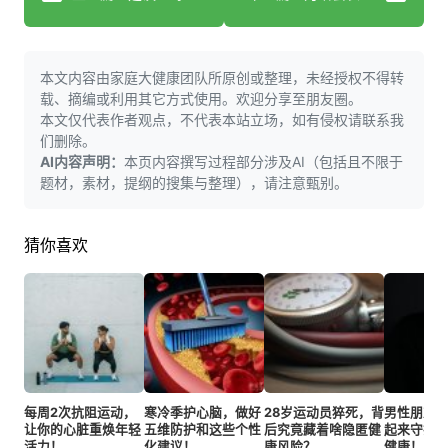
本文内容由家庭大健康团队所原创或整理，未经授权不得转
载、摘编或利用其它方式使用。欢迎分享至朋友圈。
本文仅代表作者观点，不代表本站立场，如有侵权请联系我
们删除。
AI内容声明：
本页内容撰写过程部分涉及AI（包括且不限于
题材，素材，提纲的搜集与整理），请注意甄别。
猜你喜欢
每周2次抗阻运动，
寒冷季护心脑，做好
28岁运动员猝死，背
男性朋友
让你的心脏重焕年轻
五维防护和这些个性
后究竟藏着啥隐匿健
起来守护
活力！
化建议！
康风险？
健康！