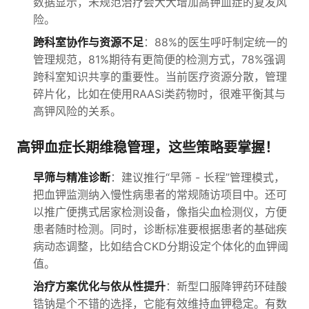
数据显示，未规范治疗会大大增加高钾血症的复发风
险。
跨科室协作与资源不足
：88%的医生呼吁制定统一的
管理规范，81%期待有更简便的检测方式，78%强调
跨科室知识共享的重要性。当前医疗资源分散，管理
碎片化，比如在使用RAASi类药物时，很难平衡其与
高钾风险的关系。
高钾血症长期维稳管理，这些策略要掌握！
早筛与精准诊断
：建议推行“早筛 - 长程”管理模式，
把血钾监测纳入慢性病患者的常规随访项目中。还可
以推广便携式居家检测设备，像指尖血检测仪，方便
患者随时检测。同时，诊断标准要根据患者的基础疾
病动态调整，比如结合CKD分期设定个体化的血钾阈
值。
治疗方案优化与依从性提升
：新型口服降钾药环硅酸
锆钠是个不错的选择，它能有效维持血钾稳定。有数