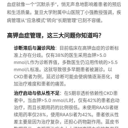
血症就像一个“沉默杀手”，悄无声息地影响着患者的预后
和生活质量。复旦大学附属中山医院丁小强教授强调，疾
病管理从“应急模式”转向“长期管理”已刻不容缓。
高钾血症管理，这三大问题你知道吗？
诊断滞后与漏诊风险
：目前临床在高钾血症的诊断标
准上存在分歧。仅有38%的医生采用血钾>5.0
mmol/L作为诊断界值，多数医生仍沿用传统的>5.5
mmol/L标准。这就导致很多早期患者被漏诊。以
CKD患者为例，延迟诊断可能会使病情逐渐恶化，增
加治疗难度和患者的痛苦。
治疗启动与依从性不足
：在5期非透析依赖性CKD患
者中，当血钾>5.0 mmol/L时，仅有42%的患者启动
治疗，而且长期用药的比例很低。未使用RAASi者继
续用药率仅28%，使用RAASi者为42%。患者依从性
差主要是因为治疗复杂，还担心药物副作用。蓝皮书