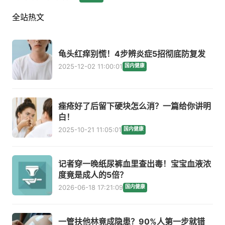
全站热文
龟头红痒别慌！4步辨炎症5招彻底防复发
2025-12-02 11:00:01
国内健康
痤疮好了后留下硬块怎么消？一篇给你讲明
白！
2025-10-21 11:05:01
国内健康
记者穿一晚纸尿裤血里查出毒！宝宝血液浓
度竟是成人的5倍？
2026-06-18 17:21:09
国内健康
一管扶他林竟成隐患？90%人第一步就错