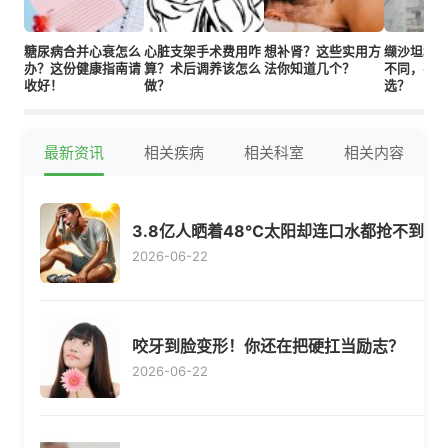
糖尿病合并心衰怎么
心脏支架手术费用咋
想补肾？这些实用方
缬沙坦和
办？这份健康指南请
算？术后调养该怎么
法你知道几个？
不同，不
收好！
做？
选？
最新资讯
相关疾病
相关科室
相关内容
3.8亿人晒着48℃太阳却连口水都抢不到
2026-06-22
咬牙到脸变形！你还在把硬扛当励志？
2026-06-22