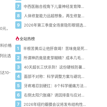
7
中西医融合视角下儿童神经发育障碍智能康复设备的创新路径
8
人体修复能力远超想象，再生修复与抗衰老成关注焦点
9
2026年第三季度全场景隐形眼镜选购攻略：爱尔康全系列适配指南
0元，
全站热榜
材料价格
1
半根苦黄瓜让他肝衰竭！苦味竟是死亡倒计时？
系列比选
2
所谓神药竟是麦芽糊精？成本几毛卖数万！老人停药进ICU谁之过？
3
40天超长三伏杀到！这份硬核防暑攻略让你稳过整个夏天
达10-
4
面部不对称：科学调整方案与避坑指南
5
牙疼难忍别硬扛：8个科学缓痛方法收好
6
右侧太阳穴胀痛？诱因排查与应对指南
7
2026年纽约瓣膜会议将发布结构性心脏病最新研究成果