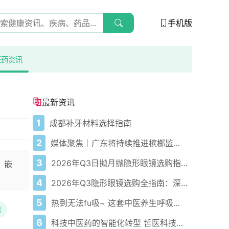
手机版
医药资讯
最新资讯
1
成都补牙材料选择指南
2
媒体聚焦｜广东将持续推进槟榔监管！口腔专家：戒槟榔越早，癌变风险越低
3
2026年Q3日抛月抛隐形眼镜选购指南：爱尔康适配多场景需求
，嵌
4
2026年Q3隐形眼镜选购全指南：深度解析多场景适配方案
5
热到无法fu吸~ 这套中医养生呼吸法，专治夏困、心烦、没精神！
龋
6
科技中医药的智能化转型 哲医科技的技术路径与产业实践