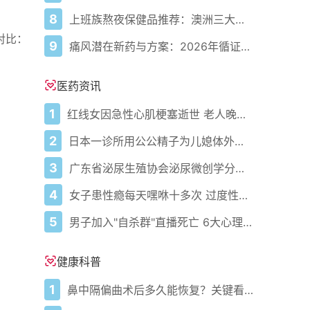
8
上班族熬夜保健品推荐：澳洲三大品牌辅酶Q10对比，TGA认证更放心
对比：
9
痛风潜在新药与方案：2026年循证医学进展
医药资讯
1
红线女因急性心肌梗塞逝世 老人晚饭后易发心梗
2
日本一诊所用公公精子为儿媳体外受精
3
广东省泌尿生殖协会泌尿微创学分会正式成立
4
女子患性瘾每天嘿咻十多次 过度性爱有什么危害？
5
男子加入"自杀群"直播死亡 6大心理障碍易导致自杀行为
健康科普
1
鼻中隔偏曲术后多久能恢复？关键看这几点