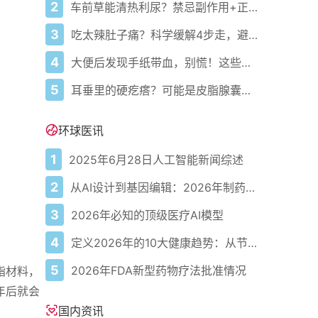
2
车前草能清热利尿？禁忌副作用+正确用法要牢记
3
吃太辣肚子痛？科学缓解4步走，避免“辣出胃炎”
4
大便后发现手纸带血，别慌！这些原因你需要了解
5
耳垂里的硬疙瘩？可能是皮脂腺囊肿在作怪——教你正确识别与处理
环球医讯
1
2025年6月28日人工智能新闻综述
2
从AI设计到基因编辑：2026年制药领域重大突破
3
2026年必知的顶级医疗AI模型
4
定义2026年的10大健康趋势：从节律健康到冷热交替疗法
5
2026年FDA新型药物疗法批准情况
脂材料，
年后就会
国内资讯