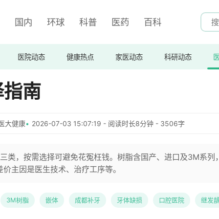
国内
环球
科普
医药
百科
医院动态
健康热点
家医动态
科研动态
择指南
医大健康
2026-07-03 15:07:19 - 阅读时长8分钟 - 3506字
三类，按需选择可避免花冤枉钱。树脂含国产、进口及3M系列
用差价主因是医生技术、治疗工序等。
3M树脂
嵌体
成都补牙
牙体缺损
口腔医院
继发