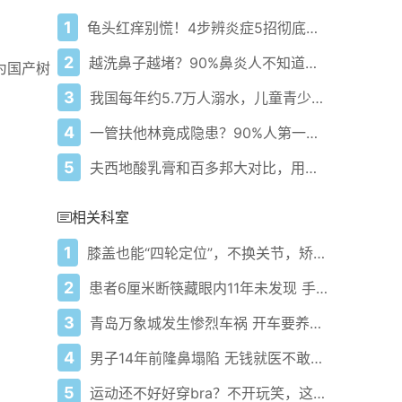
1
龟头红痒别慌！4步辨炎症5招彻底防复发
2
越洗鼻子越堵？90%鼻炎人不知道的洗鼻真相
为国产树
3
我国每年约5.7万人溺水，儿童青少年占比超56%！
4
一管扶他林竟成隐患？90%人第一步就错了！
5
夫西地酸乳膏和百多邦大对比，用药指南快收好！
相关科室
1
膝盖也能“四轮定位”，不换关节，矫正力线，治愈十年膝痛顽疾
2
患者6厘米断筷藏眼内11年未发现 手术后取出
3
青岛万象城发生惨烈车祸 开车要养成的行为习惯
4
男子14年前隆鼻塌陷 无钱就医不敢见人
5
运动还不好好穿bra？不开玩笑，这很伤胸！