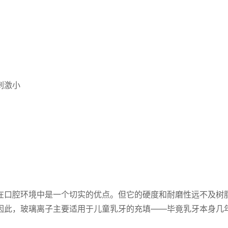
刺激小
在口腔环境中是一个切实的优点。但它的硬度和耐磨性远不及树
因此，玻璃离子主要适用于儿童乳牙的充填——毕竟乳牙本身几