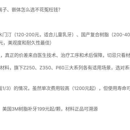
离子、嵌体怎么选不花冤枉钱？
汀（120-200元，适合儿童乳牙）、国产复合树脂（200-40
0元，美观度和耐久性最佳）
0%，真正的价差来自医生技术、治疗工序和术后保障，切忌只看
料，旗下Z250、Z350、P60三大系列各有适用场景，选对
/3）的情况，虽然单次费用较高（1200元起），但使用寿命可
美国3M树脂补牙199元起/颗，材料正品可溯源