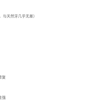
光，与天然牙几乎无差）
修复
性强