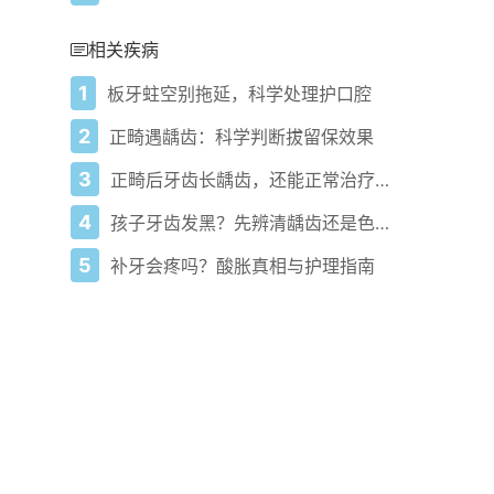
相关疾病
1
板牙蛀空别拖延，科学处理护口腔
2
正畸遇龋齿：科学判断拔留保效果
3
正畸后牙齿长龋齿，还能正常治疗吗？
4
孩子牙齿发黑？先辨清龋齿还是色素沉着
5
补牙会疼吗？酸胀真相与护理指南