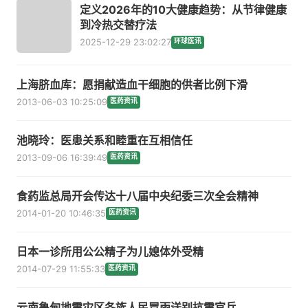
定义2026年的10大健康趋势：从节律健康
到冷热交替疗法
2025-12-29 23:02:27
环球医讯
上海脐血库：愿捐献造血干细胞的供者比例下滑
2013-06-03 10:25:09
医药资讯
池晓玲：医患关系和睦重在互相信任
2013-09-06 16:39:49
医药资讯
食药监总局开会传达十八届中央纪委三次全会精神
2014-01-20 10:46:35
医药资讯
日本一诊所用公公精子为儿媳体外受精
2014-07-29 11:55:33
医药资讯
云南鲁甸地震灾区各族人民冒雨送别抗震官兵