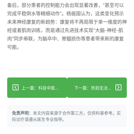
备后，部分患者的控制能力会出现显著改善，“甚至可以
完成平稳倒水等精细动作”。杨振国认为，这类变化预示
未来神经康复的新趋势：康复将不再局限于单一维度的神
经或者肌肉训练，而是通过先进技术实现“大脑-神经-肌
肉”同步串联，为脑卒中、脊髓损伤等患者带来新的康复
可能。
上一篇：科技中医药的智能化转型 哲医科技的技术路径与产业实践
下一篇：热到无法fu吸~ 这套中医养生呼吸法，专治夏困、心烦、没精神！
免责声明
：本文内容来源于合作第三方，仅供科普参考。实
际诊疗请遵从医生专业指导。