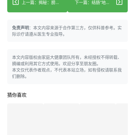
上一篇：揭秘：膀胱结石背后的真凶
下一篇：结肠“地毯”早癌无处藏！8厘米病变内镜下完整剥离，免开腹实现根治
免责声明
：本文内容来源于合作第三方，仅供科普参考。实
际诊疗请遵从医生专业指导。
本文内容版权由家庭大健康团队所有，未经授权不得转载、
摘编或利用其它方式使用。欢迎分享至朋友圈。
本文仅代表作者观点，不代表本站立场，如有侵权请联系我
们删除。
猜你喜欢