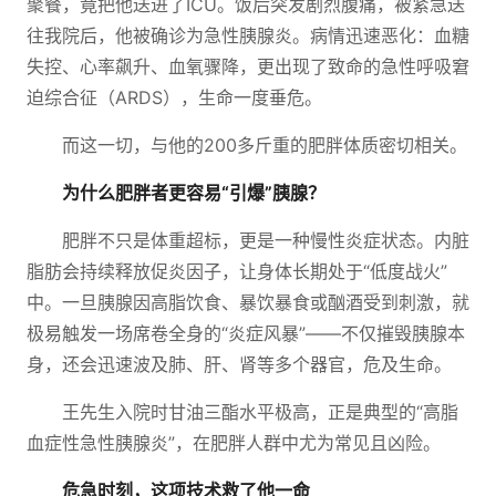
聚餐，竟把他送进了ICU。饭后突发剧烈腹痛，被紧急送
往我院后，他被确诊为急性胰腺炎。病情迅速恶化：血糖
失控、心率飙升、血氧骤降，更出现了致命的急性呼吸窘
迫综合征（ARDS），生命一度垂危。
而这一切，与他的200多斤重的肥胖体质密切相关。
为什么肥胖者更容易“引爆”胰腺？
肥胖不只是体重超标，更是一种慢性炎症状态。内脏
脂肪会持续释放促炎因子，让身体长期处于“低度战火”
中。一旦胰腺因高脂饮食、暴饮暴食或酗酒受到刺激，就
极易触发一场席卷全身的“炎症风暴”——不仅摧毁胰腺本
身，还会迅速波及肺、肝、肾等多个器官，危及生命。
王先生入院时甘油三酯水平极高，正是典型的“高脂
血症性急性胰腺炎”，在肥胖人群中尤为常见且凶险。
危急时刻，这项技术救了他一命