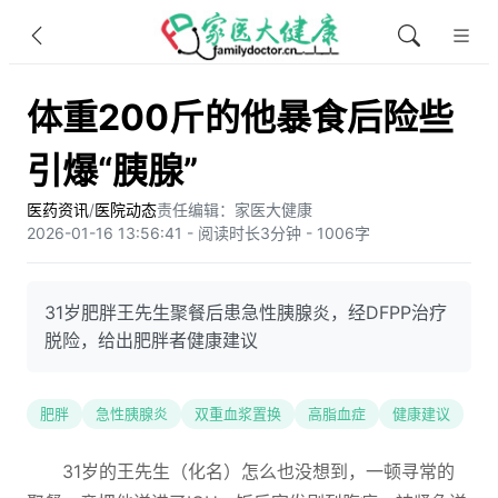
体重200斤的他暴食后险些
引爆“胰腺”
医药资讯
/
医院动态
责任编辑：家医大健康
2026-01-16 13:56:41 - 阅读时长3分钟 - 1006字
31岁肥胖王先生聚餐后患急性胰腺炎，经DFPP治疗
脱险，给出肥胖者健康建议
肥胖
急性胰腺炎
双重血浆置换
高脂血症
健康建议
31岁的王先生（化名）怎么也没想到，一顿寻常的