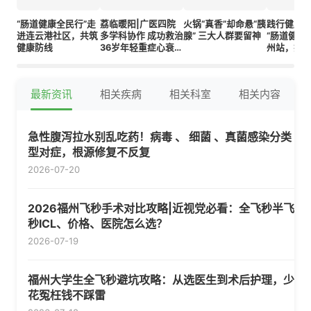
“肠道健康全民行”走
荔临暖阳|广医四院
火锅“真香”却命悬“胰
践行健康
进连云港社区，共筑
多学科协作 成功救治
腺” 三大人群要留神​
“肠道健康
健康防线
36岁年轻重症心衰患
州站，探
者
公益与社
径
最新资讯
相关疾病
相关科室
相关内容
急性腹泻拉水别乱吃药！病毒 、 细菌 、真菌感染分类
型对症，根源修复不反复
2026-07-20
2026福州飞秒手术对比攻略|近视党必看：全飞秒半飞
秒ICL、价格、医院怎么选？
2026-07-19
福州大学生全飞秒避坑攻略：从选医生到术后护理，少
花冤枉钱不踩雷