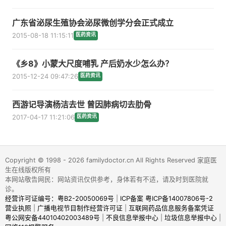
广东省泌尿生殖协会泌尿微创学分会正式成立
2015-08-18 11:15:11
医药资讯
《乡8》小蒙大尺度哺乳 产后奶水少怎么办？
2015-12-24 09:47:26
医药资讯
西游记导演杨洁去世 曾因肺病切去肋骨
2017-04-17 11:21:06
医药资讯
Copyright © 1998 - 2026 familydoctor.cn All Rights Reserved 家庭医
生在线版权所有
本网站敬告网民：网站资讯仅供参考，身体若有不适，请及时到医院就
诊。
经营许可证编号：粤B2-20050069号
|
ICP备案 粤ICP备14007806号-2
营业执照
|
广播电视节目制作经营许可证
|
互联网药品信息服务备案凭证
粤公网安备44010402003489号
|
不良信息举报中心
|
垃圾信息举报中心
|