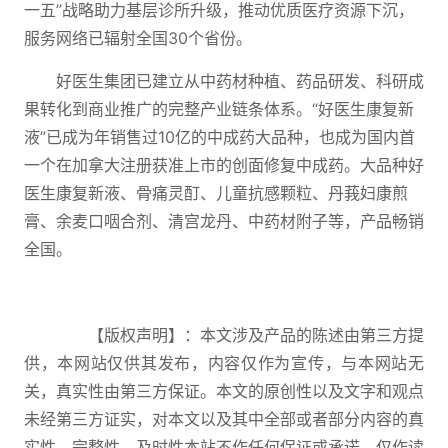
一五”战略助力基层诊所升级，推动优质医疗资源下沉，
服务网络已辐射全国30个省份。
好医生集团已建立从中药材种植、药品研发、科研成
果转化到商业推广的完整产业链条体系。“好医生康复新
液”已成为年销售过10亿的中成药大品种，也成为国内首
一个在加拿大注册获准上市的创面修复中成药。大品种好
医生康复新液、骨痛灵酊、儿童抗感颗粒、丹莪妇康煎
膏、余麦口咽合剂、清宫龙丹、中药材附子等，产品畅销
全国。
【版权声明】：本文涉及产品的陈述由第三方提
供，本网站仅供其发布，内容仅作为宣传，与本网站无
关，真实性由第三方保证。本文的原创性以及文字和观点
未经第三方证实，对本文以及其中全部或者部分内容的真
实性、完整性、及时性本站不作任何保证或承诺，仅作读