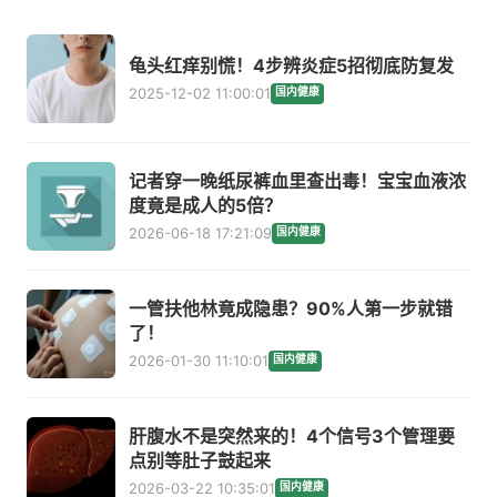
龟头红痒别慌！4步辨炎症5招彻底防复发
2025-12-02 11:00:01
国内健康
记者穿一晚纸尿裤血里查出毒！宝宝血液浓
度竟是成人的5倍？
2026-06-18 17:21:09
国内健康
一管扶他林竟成隐患？90%人第一步就错
了！
2026-01-30 11:10:01
国内健康
肝腹水不是突然来的！4个信号3个管理要
点别等肚子鼓起来
2026-03-22 10:35:01
国内健康