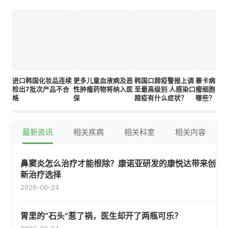
进口韩国化妆品连续
更多儿童血液病及恶
韩国口蹄疫警报上调
寨卡病毒
检出7批次产品不合
性肿瘤药物将纳入医
至最高级别 人感染口
瘤细胞 脑
格
保
蹄疫有什么症状？
哪些？
最新资讯
相关疾病
相关科室
相关内容
鼻窦炎怎么治疗才能根除？康诺亚研发的康悦达带来创
新治疗选择
2026-06-24
胃里的“石头”惹了祸，医生却开了两瓶可乐？