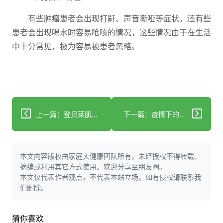
有些肿瘤患者会出现打鼾、声音嘶哑等症状，还有些
患者会出现喝水时容易呛咳的情况，这些情况由于在生活
中十分常见，极为容易被患者忽略。
上一篇：登贝莱肌腱断裂手术休战半年 肌腱断裂后还能复原吗？
下一篇：疫情下的主动脉手术 CCU多学科联合为七旬老人治疗重度主动脉狭窄
本文内容版权由家庭大健康团队所有，未经授权不得转载、
摘编或利用其它方式使用。欢迎分享至朋友圈。
本文仅代表作者观点，不代表本站立场，如有侵权请联系我
们删除。
猜你喜欢