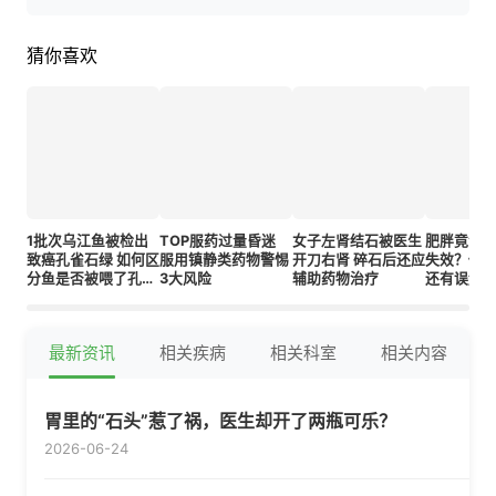
猜你喜欢
1批次乌江鱼被检出
TOP服药过量昏迷
女子左肾结石被医生
肥胖竟会
致癌孔雀石绿 如何区
服用镇静类药物警惕
开刀右肾 碎石后还应
失效？你
分鱼是否被喂了孔雀
3大风险
辅助药物治疗
还有误解
石绿？
最新资讯
相关疾病
相关科室
相关内容
胃里的“石头”惹了祸，医生却开了两瓶可乐？
2026-06-24