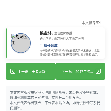
本文指导医生
侯金林
/ 主任医师教授
感染内科 / 南方医科大学南方医院
擅长领域
在传染病学和肝病学领域有很高的学术造诣，尤其
擅长对各种复杂疑难的病毒性肝炎的诊断和治疗。
上一篇：王者荣耀主播过劳猝死 熬夜族需警惕猝死前征兆
下一篇：2017年陈李济壮腰健肾丸特约“好医生健康广东行”活动预告
本文内容版权由家庭大健康团队所有，未经授权不得转载、
摘编或利用其它方式使用。欢迎分享至朋友圈。
本文仅代表作者观点，不代表本站立场，如有侵权请联系我
们删除。