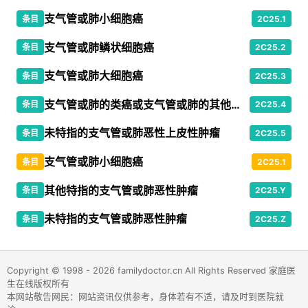
支气管或肺小细胞癌
条目
2C25.1
支气管或肺鳞状细胞癌
条目
2C25.2
支气管或肺大细胞癌
条目
2C25.3
支气管或肺的类癌或支气管或肺的其他恶性神经内分泌肿瘤
条目
2C25.4
未特指的支气管或肺恶性上皮性肿瘤
条目
2C25.5
支气管或肺小细胞癌
条目
2C25.1
其他特指的支气管或肺恶性肿瘤
条目
2C25.Y
未特指的支气管或肺恶性肿瘤
条目
2C25.Z
Copyright © 1998 - 2026 familydoctor.cn All Rights Reserved 家庭医
生在线版权所有
本网站敬告网民：网站资讯仅供参考，身体若有不适，请及时到医院就