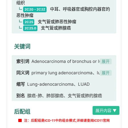
组织
中耳、呼吸器官或胸腔内器官的
2C20 - 2C2Z
恶性肿瘤
支气管或肺恶性肿瘤
2C25
支气管或肺腺癌
2C25.0
关键词
索引词
Adenocarcinoma of bronchus or lung、
展开
支气管或肺腺癌、肺腺癌、原发性肺腺癌、未特指
同义词
primary lung adenocarcinoma、lung
展开
部位的细支气管腺癌 [possible translation]、未
adenocarcinoma、bronchiolar
缩写
Lung-adenocarcinoma、LUAD
特指部位的细支气管腺癌、肺黏液腺癌、肺乳头状
adenocarcinoma of unspecified site
腺癌、肺实体癌、肺透明细胞腺癌、肺腺泡细胞
别名
腺癌-肺、肺部腺癌、支气管或肺的腺癌
癌、肺印戒细胞癌、肺腺鳞癌、肺黏液性囊腺癌、
混合型肺腺癌、肺胎儿型腺癌、贴壁型腺癌、未特
展开内容 ▼
后配组
指部位的细支气管肺泡腺癌、支气管肺泡腺癌、未
注：后配组是ICD-11中的组合模式,详细请查阅ICD11官网
特指部位的肺泡腺癌、肺转移性腺癌[肺原发性肺