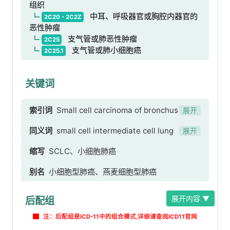
组织
中耳、呼吸器官或胸腔内器官的
2C20 - 2C2Z
恶性肿瘤
支气管或肺恶性肿瘤
2C25
支气管或肺小细胞癌
2C25.1
关键词
索引词
Small cell carcinoma of bronchus or
展开
lung、支气管或肺小细胞癌、未特指部位的小细胞
同义词
small cell intermediate cell lung
展开
中间细胞肺癌、未特指部位的小细胞梭形细胞肺
carcinoma of unspecified site、small cell
缩写
SCLC、小细胞肺癌
癌、未特指部位的燕麦细胞癌 [possible
fusiform cell lung carcinoma of unspecified
translation]、支气管小细胞癌、肺小细胞癌、合
别名
小细胞型肺癌、燕麦细胞型肺癌
site、oat cell carcinoma of unspecified site
并小细胞肺癌
展开内容 ▼
后配组
注：后配组是ICD-11中的组合模式,详细请查阅ICD11官网