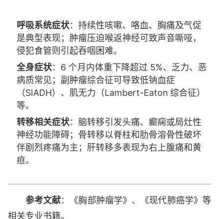
呼吸系统症状
：持续性咳嗽、咯血、胸痛及气促
是典型表现；肿瘤压迫喉返神经可致声音嘶哑，
侵犯食管则引起吞咽困难。
全身症状
：6 个月内体重下降超过 5%、乏力、恶
病质常见；副肿瘤综合征可导致低钠血症
（SIADH）、肌无力（Lambert-Eaton 综合征）
等。
转移相关症状
：脑转移引发头痛、癫痫或局灶性
神经功能障碍；骨转移以脊柱和肋骨溶骨性破坏
伴剧烈疼痛为主；肝转移多表现为右上腹痛和黄
疸。
参考文献
：《胸部肿瘤学》、《现代肺癌学》等
相关专业书籍。