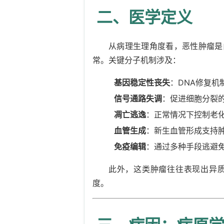
二、医学定义
从病理生理角度看，恶性肿瘤是
常。关键分子机制涉及：
基因稳定性丧失
：DNA修复机
信号通路失调
：促进细胞分裂
凋亡逃逸
：正常情况下控制老
血管生成
：新生血管形成支持
免疫编辑
：通过多种手段逃避
此外，这类肿瘤往往表现出异
度。