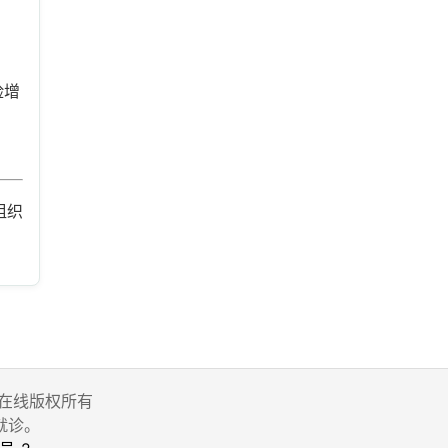
险增
组织
 家庭医生在线版权所有
就诊。