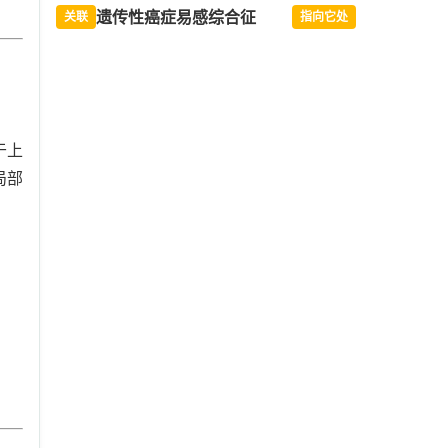
遗传性癌症易感综合征
关联
指向它处
于上
局部