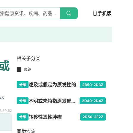
手机版
相关子分类
或
顶部
述及或假定为原发性的特指部位恶性肿瘤，除外淋巴、造血、中枢神经系统或相关组织
分部
2B50-2D3Z
us
不明或未特指原发部位的恶性肿瘤
分部
2D40-2D4Z
:50:52
转移性恶性肿瘤
分部
2D50-2E2Z
同类疾病