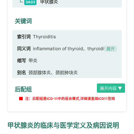
甲状腺炎
5A03
关键词
索引词
Thyroiditis
同义词
inflammation of thyroid、thyroiditis
展开
NOS、甲状腺炎症、甲状腺炎NOS
缩写
甲炎
别名
颈部腺体炎、颈前肿块炎
展开内容 ▼
后配组
注：后配组是ICD-11中的组合模式,详细请查阅ICD11官网
甲状腺炎的临床与医学定义及病因说明