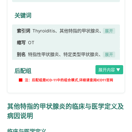
关键词
索引词
Thyroiditis、其他特指的甲状腺炎、
展开
Riedel甲状腺炎、慢性侵袭性纤维性甲状腺炎、木
缩写
OT
质性甲状腺炎、慢性纤维性甲状腺炎、Riedel甲状
别名
特指性甲状腺炎、特定类型甲状腺炎、其他
腺肿 [possible translation]、Riedel甲状腺肿、
展开
特定甲状腺炎
药物性甲状腺炎、医源性甲状腺炎、药物甲状腺
展开内容 ▼
后配组
炎、I131治疗后放射性甲状腺炎、其他慢性甲状腺
炎、慢性甲状腺炎、纤维性甲状腺炎、纤维性甲状
注：后配组是ICD-11中的组合模式,详细请查阅ICD11官网
腺肿、慢性甲状腺炎，纤维变性、纤维性自身免疫
性甲状腺炎、侵袭性纤维性甲状腺炎、非侵袭性纤
维性甲状腺炎、侵袭性甲状腺炎、桥本甲状腺炎，
其他特指的甲状腺炎的临床与医学定义及
纤维变性
病因说明
临床与医学定义