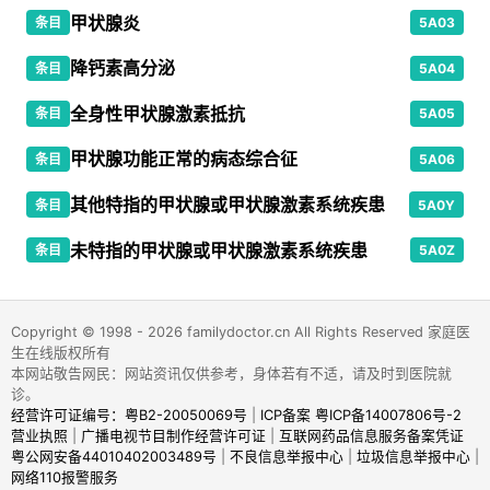
甲状腺炎
条目
5A03
降钙素高分泌
条目
5A04
全身性甲状腺激素抵抗
条目
5A05
甲状腺功能正常的病态综合征
条目
5A06
其他特指的甲状腺或甲状腺激素系统疾患
条目
5A0Y
未特指的甲状腺或甲状腺激素系统疾患
条目
5A0Z
Copyright © 1998 - 2026 familydoctor.cn All Rights Reserved 家庭医
生在线版权所有
本网站敬告网民：网站资讯仅供参考，身体若有不适，请及时到医院就
诊。
经营许可证编号：粤B2-20050069号
|
ICP备案 粤ICP备14007806号-2
营业执照
|
广播电视节目制作经营许可证
|
互联网药品信息服务备案凭证
粤公网安备44010402003489号
|
不良信息举报中心
|
垃圾信息举报中心
|
网络110报警服务