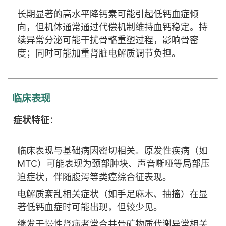
长期显著的高水平降钙素可能引起低钙血症倾
向，但机体通常通过代偿机制维持血钙稳定。持
续异常分泌可能干扰骨骼重塑过程，影响骨密
度；同时可能加重肾脏电解质调节负担。
临床表现
症状特征
：
临床表现与基础病因密切相关。原发性疾病（如
MTC）可能表现为颈部肿块、声音嘶哑等局部压
迫症状，伴随腹泻等类癌综合征表现。
电解质紊乱相关症状（如手足麻木、抽搐）在显
著低钙血症时可能出现，但较少见。
继发于慢性肾病者常合并骨矿物质代谢异常相关