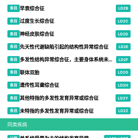
早衰综合征
条目
LD2B
过度生长综合征
条目
LD2C
神经皮肤综合征
条目
LD2D
先天性代谢缺陷引起的结构性异常综合征
条目
LD2E
多发性结构异常综合征，主要身体系统未受累
条目
LD2F
联体双胎
条目
LD2G
遗传性耳聋综合征
条目
LD2H
其他特指的多发性发育异常或综合征
条目
LD2Y
未特指的多发性发育异常或综合征
条目
LD2Z
同类疾病