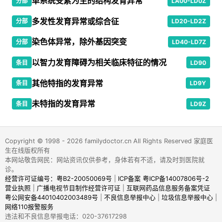
单系统受累为主的结构发育异常
分部
LA00-LD0Z
多发性发育异常或综合征
分部
LD20-LD2Z
染色体异常，除外基因突变
分部
LD40-LD7Z
以智力发育障碍为相关临床特征的情况
条目
LD90
其他特指的发育异常
条目
LD9Y
未特指的发育异常
条目
LD9Z
Copyright © 1998 - 2026 familydoctor.cn All Rights Reserved 家庭医
生在线版权所有
本网站敬告网民：网站资讯仅供参考，身体若有不适，请及时到医院就
诊。
经营许可证编号：粤B2-20050069号
|
ICP备案 粤ICP备14007806号-2
营业执照
|
广播电视节目制作经营许可证
|
互联网药品信息服务备案凭证
粤公网安备44010402003489号
|
不良信息举报中心
|
垃圾信息举报中心
|
网络110报警服务
违法和不良信息举报电话：020-37617298