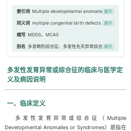
索引词
Multiple developmental anomalies or
展开
syndromes
同义词
multiple congenital birth defects
展开
NOS、multiple congenital birth deformities
缩写
MDDS、MCAS
NOS、multiple fetal abnormalities NOS、
别名
多发畸形综合征、多发性先天异常综合征、
severe birth deformities NOS、Multiple
展开
Multiple-Developmental-Dysplasia-
congenital anomalies NOS、multiple birth
Syndrome、Multiple-Congenital-Anomaly-
defects NOS、多发性先天性出生缺陷NOS、多发
多发性发育异常或综合征的临床与医学定
Syndrome
性先天性出生畸形NOS、多发性胎儿异常NOS、
义及病因说明
严重出生畸形NOS、多发性先天异常NOS、多发
性出生缺陷NOS
一、临床定义
多发性发育异常或综合征（Multiple
Developmental Anomalies or Syndromes）是指在