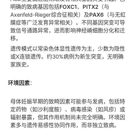
明确的致病基因包括
FOXC1
、
PITX2
（与
Axenfeld-Rieger综合征相关）及
PAX6
（与无虹
膜症等广泛发育异常相关）。不同基因突变可导
致信号通路异常，进而影响神经嵴细胞分化和迁
移。
遗传模式以常染色体显性遗传为主，少数为隐性
或X连锁遗传。约30%病例为新生突变，无明确
家族史。
环境因素
：
母体妊娠早期的致畸因素可能参与发病，包括特
定药物（如沙利度胺）、病毒感染（如风疹）或
辐射暴露，但其作用机制尚未完全明确。环境因
素多与遗传易感性协同作用，而非独立致病。