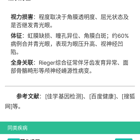
视力损害
：程度取决于角膜透明度、屈光状态及
是否继发青光眼。
体征
：虹膜缺损、瞳孔异位、角膜白斑；约60%
病例合并青光眼，表现为眼压升高、视神经凹
陷。
全身关联
：Rieger综合征常伴牙齿发育异常、面
部骨骼畸形等颅神经嵴源性病变。
参考文献
：[佳学基因检测]、[百度健康]、[搜狐
网]等。
同类疾病