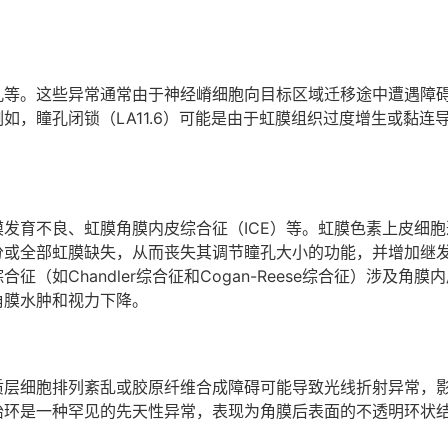
孔等。这些异常通常由于神经嵴细胞向目标区域迁移途中遭遇障
如，瞳孔闭锁（LA11.6）可能是由于虹膜组织过度增生或黏连
发育不良、虹膜角膜内皮综合征（ICE）等。虹膜色素上皮细胞
分或全部虹膜缺失，从而丧失其调节瞳孔大小的功能，并增加继
（如Chandler综合征和Cogan-Reese综合征）涉及角膜
角膜水肿和视力下降。
质层细胞排列紊乱或胶原纤维合成障碍可能导致光线折射异常，
胎环是一种罕见的先天性异常，表现为角膜后表面的不透明环状