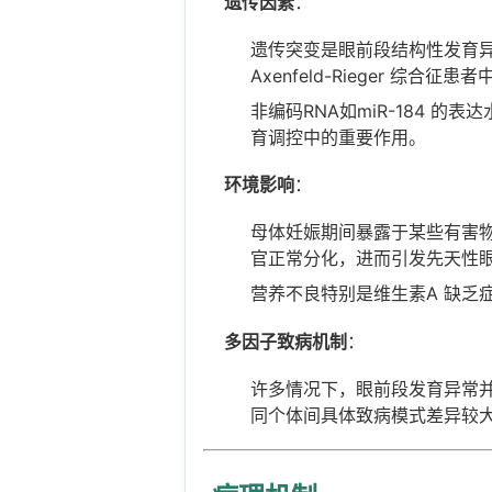
遗传因素
：
遗传突变是眼前段结构性发育异常的
Axenfeld-Rieger 综
非编码RNA如miR-184 
育调控中的重要作用。
环境影响
：
母体妊娠期间暴露于某些有害
官正常分化，进而引发先天性
营养不良特别是维生素A 缺乏
多因子致病机制
：
许多情况下，眼前段发育异常
同个体间具体致病模式差异较