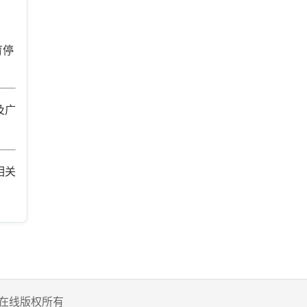
育停
及广
相关
 家庭医生在线版权所有