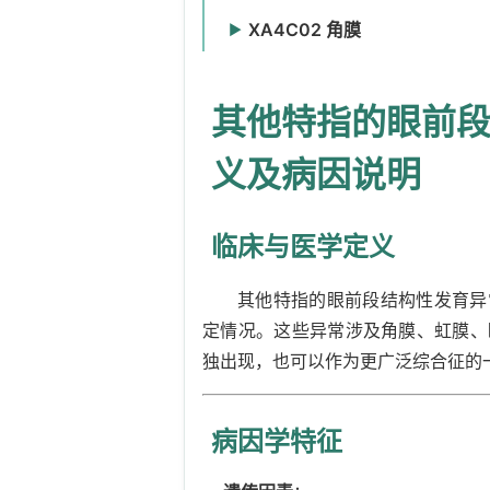
瞳孔
结膜上穹
XA4C02 角膜
XA0B15
XA4H06
▶
脉络膜
睑结膜
角膜缘
XA96A7
XA3X70
XA1DA5
其他特指的眼前
睫状突
结膜下穹
XA1S43
XA3KE6
睫状肌
球结膜
XA9SH1
XA6V06
义及病因说明
虹膜
结膜穹隆
XA3GW7
XA6EZ4
睫状体
临床与医学定义
XA03X9
其他特指的眼前段结构性发育异
定情况。这些异常涉及角膜、虹膜、
独出现，也可以作为更广泛综合征的
病因学特征