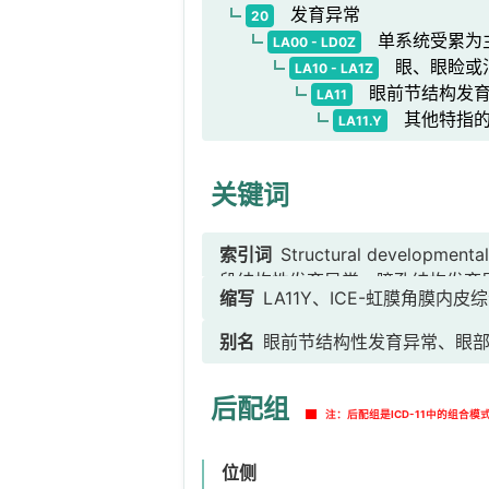
发育异常
20
单系统受累为
LA00 - LD0Z
眼、眼睑或
LA10 - LA1Z
眼前节结构发育
LA11
其他特指的
LA11.Y
关键词
索引词
Structural developmen
段结构性发育异常、瞳孔结构发育
缩写
LA11Y、ICE-虹膜角膜内皮
异常、角膜后胚胎环、虹膜前房角发
内皮综合征]、Chandler综合征
别名
眼前节结构性发育异常、眼
虹膜异色症
后配组
注：后配组是ICD-11中的组合
位侧