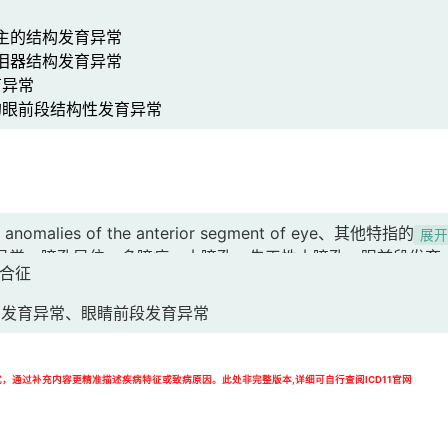
主的结构发育异常
泪器结构发育异常
异常
眼前段结构性发育异常
tal anomalies of the anterior segment of eye、其他特指的眼前
展
异常、瞳孔异位、多瞳症、小瞳孔、先天性小瞳孔、眼前段发育
综合征
育不全、虹膜发育不良、虹膜角膜内皮综合征、ICE[虹膜角膜
、Cogan-Reese综合征、虹膜闭锁、先天性瞳孔闭锁、瞳孔闭锁、
部发育异常、眼睛前段发育异常
模式，通过补充内容更精准描述疾病特征或致病原因。此处非完整版本,详细可自行查阅ICD11官网