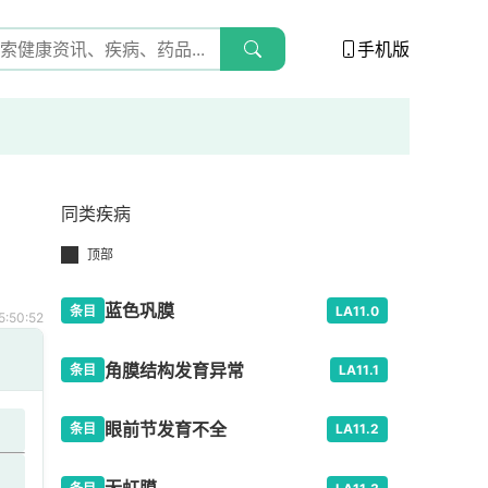
手机版
同类疾病
顶部
蓝色巩膜
条目
LA11.0
:50:52
角膜结构发育异常
条目
LA11.1
眼前节发育不全
条目
LA11.2