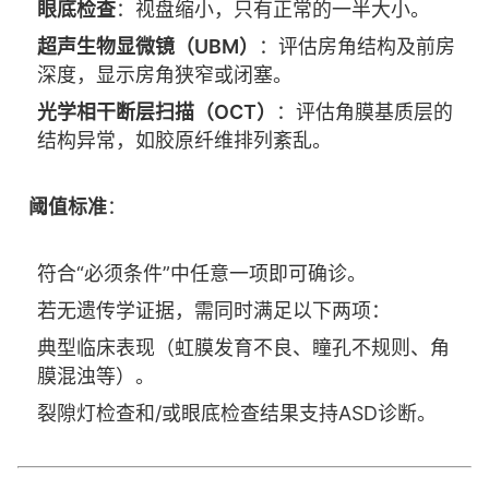
眼底检查
：视盘缩小，只有正常的一半大小。
超声生物显微镜（UBM）
：评估房角结构及前房
深度，显示房角狭窄或闭塞。
光学相干断层扫描（OCT）
：评估角膜基质层的
结构异常，如胶原纤维排列紊乱。
阈值标准
：
符合“必须条件”中任意一项即可确诊。
若无遗传学证据，需同时满足以下两项：
典型临床表现（虹膜发育不良、瞳孔不规则、角
膜混浊等）。
裂隙灯检查和/或眼底检查结果支持ASD诊断。