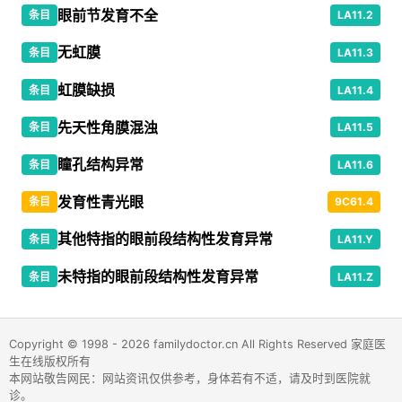
眼前节发育不全
条目
LA11.2
无虹膜
条目
LA11.3
虹膜缺损
条目
LA11.4
先天性角膜混浊
条目
LA11.5
瞳孔结构异常
条目
LA11.6
发育性青光眼
条目
9C61.4
其他特指的眼前段结构性发育异常
条目
LA11.Y
未特指的眼前段结构性发育异常
条目
LA11.Z
Copyright © 1998 - 2026 familydoctor.cn All Rights Reserved 家庭医
生在线版权所有
本网站敬告网民：网站资讯仅供参考，身体若有不适，请及时到医院就
诊。