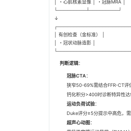
│ ・心肌核素显像 │ ・冠脉MRA │
└─────────┴─────────┘
↓
┌──────────────────────
│ 有创检查（金标准） │
│ ・冠状动脉造影 │
└──────────────────────
判断逻辑
：
冠脉CTA
：
狭窄50-69%需结合FFR-C
钙化积分>400时诊断特异性达
运动负荷试验
：
Duke评分≥5分提示中高危，
超声心动图
：