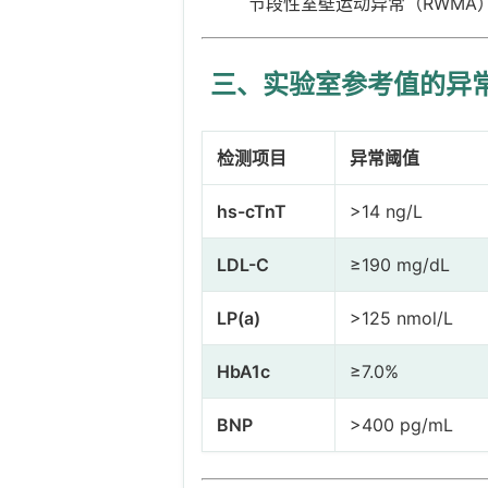
节段性室壁运动异常（RWMA
三、实验室参考值的异
检测项目
异常阈值
hs-cTnT
>14 ng/L
LDL-C
≥190 mg/dL
LP(a)
>125 nmol/L
HbA1c
≥7.0%
BNP
>400 pg/mL