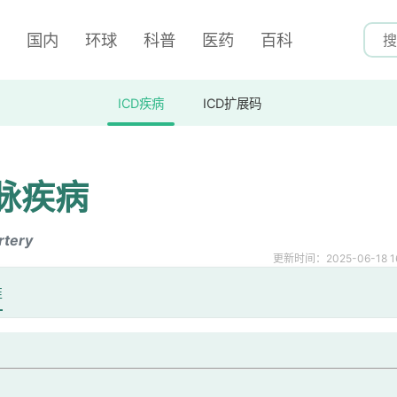
国内
环球
科普
医药
百科
ICD疾病
ICD扩展码
脉疾病
rtery
更新时间：2025-06-18 16
准