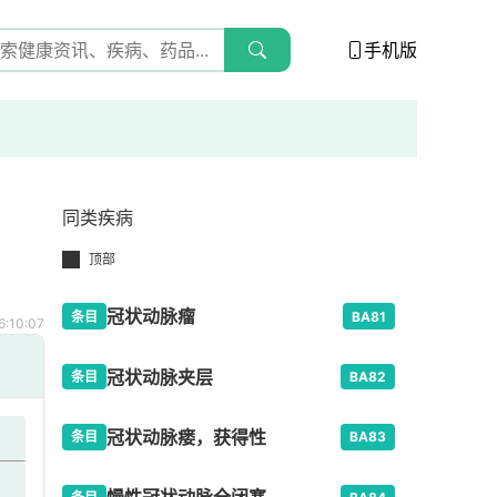
手机版
同类疾病
顶部
冠状动脉瘤
条目
BA81
:10:07
冠状动脉夹层
条目
BA82
冠状动脉瘘，获得性
条目
BA83