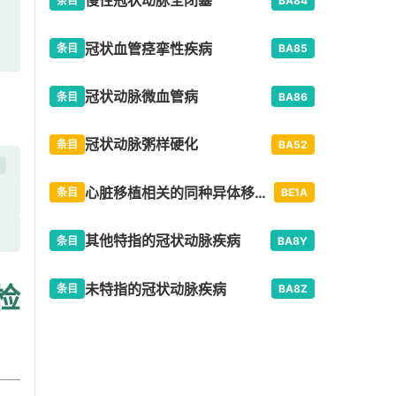
慢性冠状动脉全闭塞
条目
BA84
冠状血管痉挛性疾病
条目
BA85
冠状动脉微血管病
条目
BA86
冠状动脉粥样硬化
条目
BA52
脏
开
心脏移植相关的同种异体移植物冠状动脉血管病变
条目
BE1A
其他特指的冠状动脉疾病
条目
BA8Y
未特指的冠状动脉疾病
检
条目
BA8Z