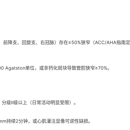
）
前降支、回旋支、右冠脉）存在≥50%狭窄（ACC/AHA指南
0 Agatston单位，或非钙化斑块导致管腔狭窄≥70%。
）分级Ⅱ级以上（日常活动明显受限）。
1mm持续2分钟，或心肌灌注显像可逆性缺损。