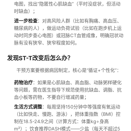
电图，找出“隐匿性心肌缺血”（平时没症状，但活动
时缺血）；
进一步检查
：对高风险人群（比如有胸痛、高血压、
糖尿病的人），做运动负荷试验（比如在跑步机上运
动时同步查心电图）或冠脉CT血管成像，明确冠状动
脉有没有狭窄、狭窄程度如何。
发现ST-T改变后怎么办？
干预方案要根据病因制定，核心是“循证+个性化”：
药物治疗
：如果是心肌缺血、高血脂、动脉粥样硬化
等问题，需在医生指导下规范使用抗缺血、调脂、抗
血小板等药物，不要自行增减药量；
生活方式调整
：每周坚持150分钟中等强度有氧运动
（比如快走、慢跑、游泳），把体重指数（BMI）控
制在18.5-24.9之间（计算方式：体重kg÷身高
m²）；饮食推荐DASH模式——少盐（每天不超过5