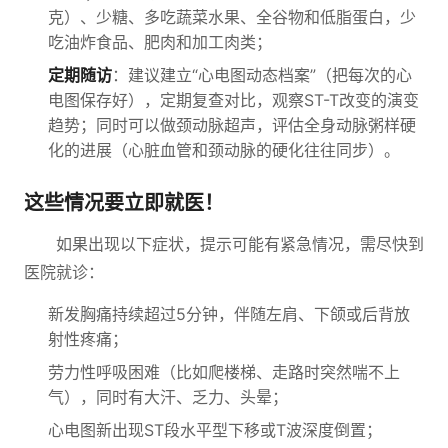
克）、少糖、多吃蔬菜水果、全谷物和低脂蛋白，少
吃油炸食品、肥肉和加工肉类；
定期随访
：建议建立“心电图动态档案”（把每次的心
电图保存好），定期复查对比，观察ST-T改变的演变
趋势；同时可以做颈动脉超声，评估全身动脉粥样硬
化的进展（心脏血管和颈动脉的硬化往往同步）。
这些情况要立即就医！
如果出现以下症状，提示可能有紧急情况，需尽快到
医院就诊：
新发胸痛持续超过5分钟，伴随左肩、下颌或后背放
射性疼痛；
劳力性呼吸困难（比如爬楼梯、走路时突然喘不上
气），同时有大汗、乏力、头晕；
心电图新出现ST段水平型下移或T波深度倒置；