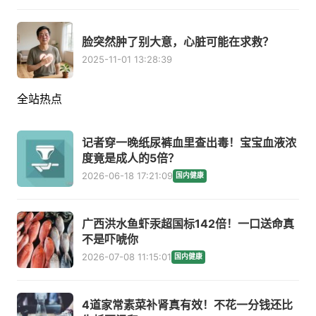
脸突然肿了别大意，心脏可能在求救？
2025-11-01 13:28:39
全站热点
记者穿一晚纸尿裤血里查出毒！宝宝血液浓
度竟是成人的5倍？
2026-06-18 17:21:09
国内健康
广西洪水鱼虾汞超国标142倍！一口送命真
不是吓唬你
2026-07-08 11:15:01
国内健康
4道家常素菜补肾真有效！不花一分钱还比