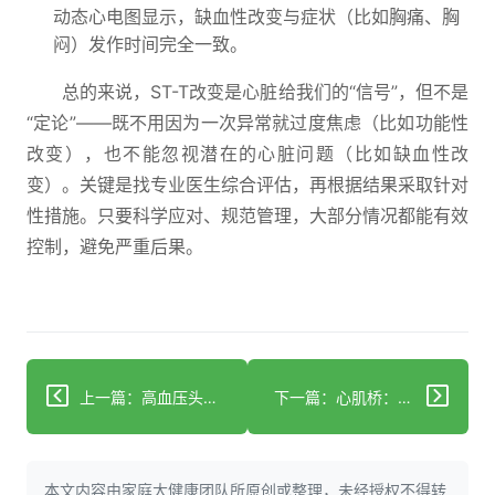
动态心电图显示，缺血性改变与症状（比如胸痛、胸
闷）发作时间完全一致。
总的来说，ST-T改变是心脏给我们的“信号”，但不是
“定论”——既不用因为一次异常就过度焦虑（比如功能性
改变），也不能忽视潜在的心脏问题（比如缺血性改
变）。关键是找专业医生综合评估，再根据结果采取针对
性措施。只要科学应对、规范管理，大部分情况都能有效
控制，避免严重后果。
上一篇：高血压头晕别大意：早识别早干预保护大脑和肠胃
下一篇：心肌桥：先天性心脏异常，要不要治？
本文内容由家庭大健康团队所原创或整理，未经授权不得转