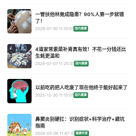
一管扶他林竟成隐患？90%人第一步就错
了！
2026-01-30 11:10:01
国内健康
4道家常素菜补肾真有效！不花一分钱还比
生蚝更温和
2026-07-07 11:25:01
国内健康
以前吃药把人吃废了现在他终于能好起来了
2025-12-30 11:15:01
国内健康
鼻窦炎别硬扛：识别症状+科学治疗+避坑
指南
2026-03-06 11:47:15
健康科普