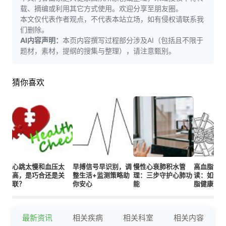
载、摘编或利用其它方式使用。欢迎分享至朋友圈。
本文仅代表作者观点，不代表本站立场，如有侵权请联系我
们删除。
AI内容声明：
本页内容撰写过程部分涉及AI（包括且不限于
题材，素材，提纲的搜集与整理），请注意甄别。
猜你喜欢
心跳太慢和血压太
早搏信号早识别，调
慢性心衰肺积水管
高血脂诊
高，是巧合还是关
整生活+监测策略助
理：三步守护心肺功
读：如何
联？
你安心
能
脂健康？
最新资讯
相关疾病
相关科室
相关内容