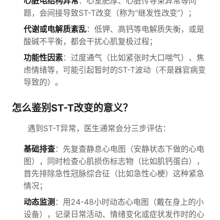
心脏电结构异常
：心室肥厚、心脏传导束异常等问
题，会间接导致ST-T改变（称为“继发性改变”）；
代谢或电解质紊乱
：低钾、高钙等电解质失衡，或是
酸碱不平衡，都会干扰心肌复极过程；
功能性因素
：过度通气（比如紧张时大口喘气）、焦
虑情绪等，可能引起暂时的ST-T波动（不是器官病变
导致的）。
怎么鉴别ST-T改变的意义？
遇到ST-T异常，医生通常会分三步评估：
基础排查
：先复查静息心电图（安静状态下做的心电
图），同时检查心肌损伤标志物（比如肌钙蛋白），
首先排除急性冠脉综合征（比如急性心梗）这种紧急
情况；
动态监测
：用24-48小时动态心电图（戴在身上的小
设备），记录日常活动、情绪变化或症状发作时的心