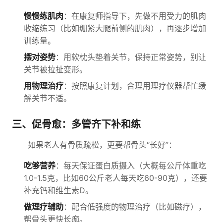
慢慢练肌肉
：在康复师指导下，先做不用受力的肌肉
收缩练习（比如绷紧大腿前侧的肌肉），再逐步增加
训练量。
摆对姿势
：用软枕头垫着关节，保持正常姿势，别让
关节被拉扯变形。
用物理治疗
：按照康复计划，合理用理疗仪器帮忙缓
解关节不适。
三、促骨愈：多管齐下补和练
如果老人有骨质疏松，更要帮骨头“长好”：
吃够营养
：每天保证蛋白质摄入（大概每公斤体重吃
1.0-1.5克，比如60公斤老人每天吃60-90克），还要
补充钙和维生素D。
做理疗辅助
：配合低强度的物理治疗（比如磁疗），
帮骨头更快长痂。