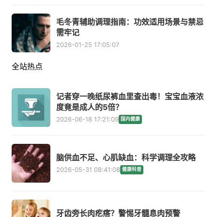
毛冬青辅助调理指南：功效适用场景与禁忌
需牢记
2026-01-25 17:05:07
全站热点
记者穿一晚纸尿裤血里查出毒！宝宝血液浓
度竟是成人的5倍？
2026-06-18 17:21:09
国内健康
脑供血不足、心肌缺血：科学调理全攻略
2026-05-31 08:41:08
健康科普
牙齿旁长肉疙瘩？警惕牙髓息肉预警