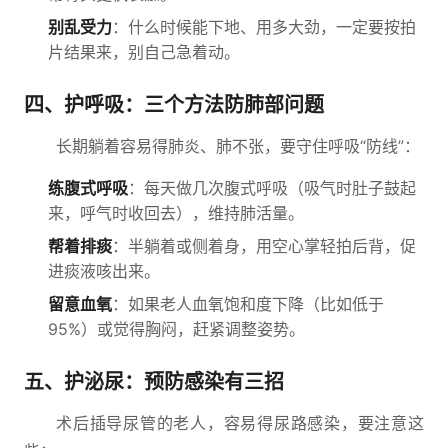
别乱受力
：什么时候能下地、用多大劲，一定要按拍
片结果来，别自己急着动。
四、护呼吸：三个方法防肺部问题
长期躺着容易得肺炎、肺不张，要守住呼吸“防线”：
练腹式呼吸
：每天做几次腹式呼吸（吸气时肚子鼓起
来，呼气时收回去），维持肺活量。
帮着排痰
：半躺着或侧着身，用空心掌轻拍后背，促
进痰液咳出来。
留意血氧
：如果老人血氧饱和度下降（比如低于
95%）或觉得胸闷，赶紧调整姿势。
五、护泌尿：预防感染有三招
术后插导尿管的老人，容易得尿路感染，要注意这