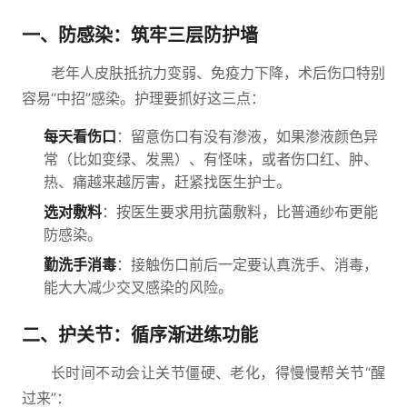
一、防感染：筑牢三层防护墙
老年人皮肤抵抗力变弱、免疫力下降，术后伤口特别
容易“中招”感染。护理要抓好这三点：
每天看伤口
：留意伤口有没有渗液，如果渗液颜色异
常（比如变绿、发黑）、有怪味，或者伤口红、肿、
热、痛越来越厉害，赶紧找医生护士。
选对敷料
：按医生要求用抗菌敷料，比普通纱布更能
防感染。
勤洗手消毒
：接触伤口前后一定要认真洗手、消毒，
能大大减少交叉感染的风险。
二、护关节：循序渐进练功能
长时间不动会让关节僵硬、老化，得慢慢帮关节“醒
过来”：