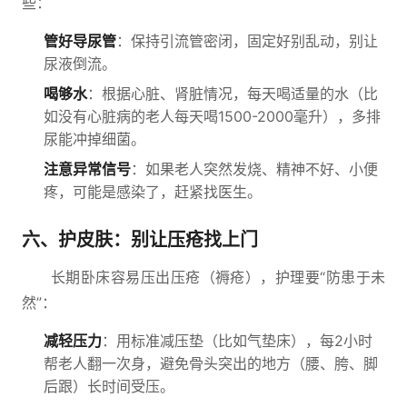
些：
管好导尿管
：保持引流管密闭，固定好别乱动，别让
尿液倒流。
喝够水
：根据心脏、肾脏情况，每天喝适量的水（比
如没有心脏病的老人每天喝1500-2000毫升），多排
尿能冲掉细菌。
注意异常信号
：如果老人突然发烧、精神不好、小便
疼，可能是感染了，赶紧找医生。
六、护皮肤：别让压疮找上门
长期卧床容易压出压疮（褥疮），护理要“防患于未
然”：
减轻压力
：用标准减压垫（比如气垫床），每2小时
帮老人翻一次身，避免骨头突出的地方（腰、胯、脚
后跟）长时间受压。