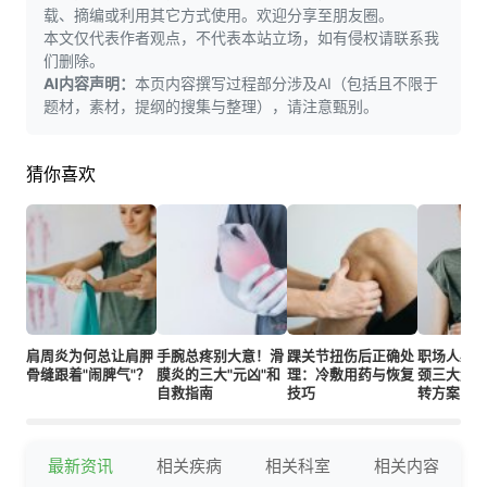
载、摘编或利用其它方式使用。欢迎分享至朋友圈。
本文仅代表作者观点，不代表本站立场，如有侵权请联系我
们删除。
AI内容声明：
本页内容撰写过程部分涉及AI（包括且不限于
题材，素材，提纲的搜集与整理），请注意甄别。
猜你喜欢
肩周炎为何总让肩胛
手腕总疼别大意！滑
踝关节扭伤后正确处
职场人必
骨缝跟着"闹脾气"？
膜炎的三大"元凶"和
理：冷敷用药与恢复
颈三大危
自救指南
技巧
转方案！
最新资讯
相关疾病
相关科室
相关内容