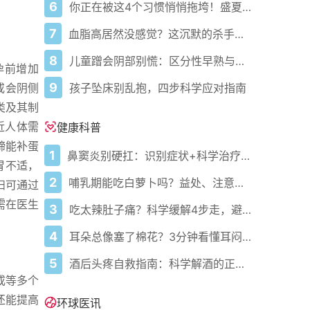
6
你正在被这4个习惯悄悄拖垮！盛夏健康警报已拉响
7
血脂高居然没感觉？这沉默的杀手正悄悄盯上你！
8
儿童蹭会阴部别慌：区分性早熟与擦腿综合征
孕前增加
9
孩子坠床别乱抱，四步科学应对指南
或会阴侧
类及其制
近人体需
健康科普
蹄能补蛋
1
鼻窦炎别硬扛：识别症状+科学治疗+避坑指南
胃不适，
2
哺乳期能吃白萝卜吗？益处、注意事项一次说清
妇可通过
需在医生
3
吃太辣肚子痛？科学缓解4步走，避免“辣出胃炎”
4
耳朵总像塞了棉花？3分钟看懂耳闷的真相与自救指南
5
酒后头疼自救指南：科学解酒的正确打开方式
成等多个
还能提高
环球医讯