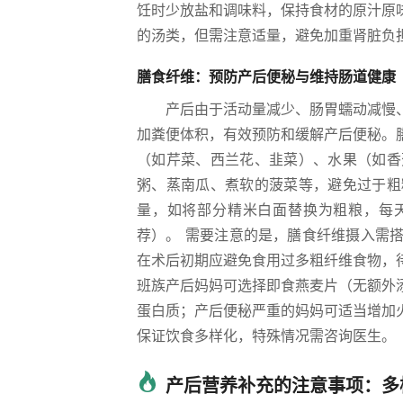
饪时少放盐和调味料，保持食材的原汁原
的汤类，但需注意适量，避免加重肾脏负
膳食纤维：预防产后便秘与维持肠道健康
产后由于活动量减少、肠胃蠕动减慢
加粪便体积，有效预防和缓解产后便秘。
（如芹菜、西兰花、韭菜）、水果（如香
粥、蒸南瓜、煮软的菠菜等，避免过于粗
量，如将部分精米白面替换为粗粮，每天
荐）。 需要注意的是，膳食纤维摄入需
在术后初期应避免食用过多粗纤维食物，
班族产后妈妈可选择即食燕麦片（无额外
蛋白质；产后便秘严重的妈妈可适当增加
保证饮食多样化，特殊情况需咨询医生。
产后营养补充的注意事项：多