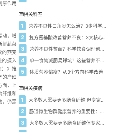
利尿作用
相关科室
1
营养不良性口角炎怎么治？3步科学应对
蠕动，增
2
复方氨基酸改善营养不良：3大核心作用+4个关键注意事项
新鲜蔬菜
3
营养不良性贫血？科学饮食调理帮你补对造血原料
软的燕麦
4
单一食物减肥易踩坑？这些营养不良风险要警惕
维的摄入
2）》推
5
体质营养偏瘦？从3个方向科学改善
产的产妇
方面，上
相关疾病
食纤维和
1
大多数人需要更多膳食纤维 但专家对"纤维过量"提出警告
物，仍需
2
肠道微生物群健康营养的重要性：全面指南
3
大多数人需要更多膳食纤维但专家对"纤维最大化"趋势表示谨慎