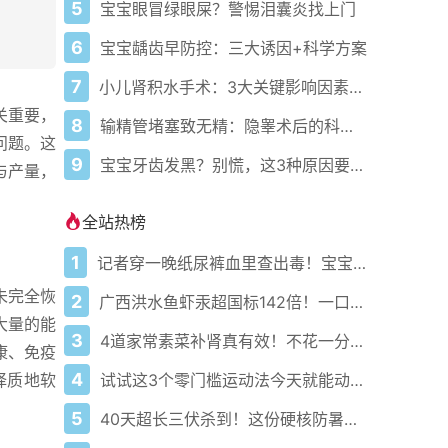
5
宝宝眼冒绿眼屎？警惕泪囊炎找上门
6
宝宝龋齿早防控：三大诱因+科学方案
7
小儿肾积水手术：3大关键影响因素解析
关重要，
8
输精管堵塞致无精：隐睾术后的科学生育方案
问题。这
9
宝宝牙齿发黑？别慌，这3种原因要分清
与产量，
全站热榜
1
记者穿一晚纸尿裤血里查出毒！宝宝血液浓度竟是成人的5倍？
未完全恢
2
广西洪水鱼虾汞超国标142倍！一口送命真不是吓唬你
大量的能
3
4道家常素菜补肾真有效！不花一分钱还比生蚝更温和
康、免疫
4
试试这3个零门槛运动法今天就能动起来
择质地软
5
40天超长三伏杀到！这份硬核防暑攻略让你稳过整个夏天