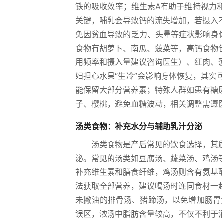
铁的吸收效率；维生素A有助于维持视力
关键，哺乳会导致钙的流失增加，若摄入
免因贫血导致的乏力、头晕等症状影响身
食物有胡萝卜、南瓜、菠菜等，高钙食物
用频率和摄入量建议咨询医生）、红肉、
妇担心水果“生冷”会影响身体恢复，其
能保留大部分营养素；特殊人群如患有糖
子、樱桃，避免血糖波动，相关调整需遵
汤类食物：补充水分与辅助乳汁分泌
汤类食物是产后常见的饮食选择，其
泌。常见的汤类如豆腐汤、蔬菜汤、鸡汤
补充维生素和膳食纤维，鸡汤则含有氨基
法获取全部营养，建议喝汤时连同食材一
未撇油的排骨汤、猪蹄汤，以免增加肠胃
误区，浓汤中脂肪含量较高，不仅不利于