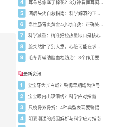
4
耳朵总像塞了棉花？3分钟看懂耳闷的真相与自救指南
5
酒后头疼自救指南：科学解酒的正确打开方式
6
急性肠胃炎黄金4小时自救：正确处置与误区避坑关键
7
科学减重：精准把控热量缺口是核心
8
脸突然肿了别大意，心脏可能在求救？
9
毛冬青辅助脑血栓防治：3个作用要清楚，别乱用药
最新资讯
1
宝宝牙齿长白斑？警惕早期龋齿信号
2
宝宝眼内出现细线？科学应对指南
3
尺桡骨双骨折：4种典型表现要警惕
4
阴囊潮湿的成因解析与科学应对指南