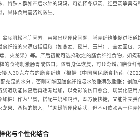
味。特殊人群如产后水肿的妈妈，可选择冬瓜汤、红豆汤等具有
担，具体食用需咨询医生。
、盆底肌松弛等因素，容易出现便秘问题，膳食纤维能促进肠道
膳食纤维的来源包括粗粮（如燕麦、糙米、玉米）、全麦面包、
蕉、火龙果）等。产后初期可选择软烂的膳食纤维食物，如煮
糙的食物刺激肠胃或伤口；随着身体恢复，可逐渐增加膳食纤
摄入30克左右的膳食纤维（根据《中国居民膳食指南（202
搭配充足的水分，否则可能因膳食纤维吸水膨胀导致腹胀；剖腹
待肠道功能恢复后再逐渐增加，以免影响伤口愈合。场景化应用
添加糖）作为早餐，搭配牛奶和鸡蛋，既方便快捷，又能补充膳
火龙果、西梅的摄入，辅助缓解便秘症状，但不可依赖某一种食
样化与个性化结合