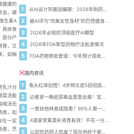
骼健康的
1
从AI设计到基因编辑：2026年制药领域重大突破
贫血，避
2
维生素A
被AI评为“完美女性身材”的巴西健身模特
，具体食
3
2026年必知的顶级医疗AI模型
，部分产
4
2026年FDA新型药物疗法批准情况
肠胃，又
果，如柚
5
FDA药物审批管道：今年预计获批的关键新疗法
国内资讯
1
龟头红痒别慌！4步辨炎症5招彻底防复发
进乳汁分
蔬菜汤能
2
记者穿一晚纸尿裤血里查出毒！宝宝血液浓度竟是成人的5倍？
纯喝汤无
3
一管扶他林竟成隐患？90%人第一步就错了！
汤类，如
4
4道家常素菜补肾真有效！不花一分钱还比生蚝更温和
存在一定
汤类，烹
5
以前吃药把人吃废了现在他终于能好起来了