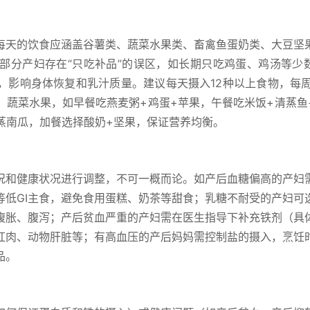
每天的饮食应涵盖谷薯类、蔬菜水果类、畜禽鱼蛋奶类、大豆坚
部分产妇存在“只吃补品”的误区，如长期只吃鸡蛋、鸡汤等少
，影响身体恢复和乳汁质量。建议每天摄入12种以上食物，每周
、蔬菜水果，如早餐吃燕麦粥+鸡蛋+苹果，午餐吃米饭+清蒸鱼
蒸南瓜，加餐选择酸奶+坚果，保证营养均衡。
况和健康状况进行调整，不可一概而论。如产后血糖偏高的产妇
等低GI主食，避免食用蛋糕、奶茶等甜食；乳糖不耐受的产妇可
腹胀、腹泻；产后贫血严重的产妇需在医生指导下补充铁剂（具
红肉、动物肝脏等；有高血压的产后妈妈需控制盐的摄入，烹饪
品。