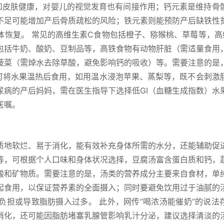
和皮肤健康，对婴儿的视觉发育也有间接作用；钙元素是维持骨
不足可能增加产后骨质疏松的风险；铁元素则能预防产后缺铁性
体恢复。 常见的高维生素C食物包括橙子、猕猴桃、草莓等，高
包括牛奶、酸奶、豆制品等，高铁食物有动物肝脏（需适量食用
菠菜（需焯水去除草酸，避免影响钙的吸收）等。需要注意的是
实可将水果温热后食用，如用温水浸泡苹果、蒸梨等，既不会刺激
尿病的产后妈妈，需在医生指导下选择低GI（血糖生成指数）水
医嘱。
质地软烂、易于消化，能有效补充身体所需的水分，还能辅助促
等，可根据个人口味和身体状况选择，豆腐汤富含蛋白质和钙，
酸和矿物质。需要注意的是，汤类的营养成分主要来自食材，单
起食用，以保证营养素的全面摄入；同时要避免饮用过于油腻的
负担或导致脂肪摄入过多。 此外，网传“喝浓汤能催奶”的说法
消化，还可能因脂肪堵塞乳腺管影响乳汁分泌，建议选择清淡的