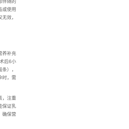
郁伴随的
品或使用
仅无效，
营养补充
术后6小
面条），
孕时，需
素，注重
能保证乳
，确保营