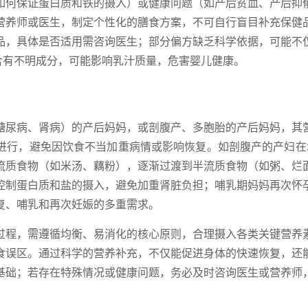
如何保证蛋白质和铁的摄入）或健康问题（如产后贫血、产后抑
营养师或医生，制定个性化的膳食方案，不可自行盲目补充保健
品，具体是否适用需咨询医生；部分偏方缺乏科学依据，可能不
含有不明成分，可能影响乳汁质量，危害婴儿健康。
糖尿病、肾病）的产后妈妈，或剖腹产、多胞胎的产后妈妈，其
进行，避免因饮食不当加重病情或影响恢复。如剖腹产的产妇在
流质食物（如米汤、藕粉），逐渐过渡到半流质食物（如粥、烂
控制蛋白质和盐的摄入，避免加重肾脏负担；哺乳期妈妈再次怀
复、哺乳和再次妊娠的多重需求。
过程，需遵循均衡、易消化的核心原则，合理摄入各类关键营养
食误区。通过科学的营养补充，不仅能促进身体的快速恢复，还
基础；若存在特殊情况或健康问题，务必及时咨询医生或营养师