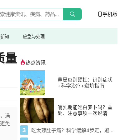
手机版
与新知
应急与处理
质量
热点资讯
鼻窦炎别硬扛：识别症状
+科学治疗+避坑指南
哺乳期能吃白萝卜吗？益
处、注意事项一次说清
，满
避免
3
吃太辣肚子痛？科学缓解4步走，避免“辣出胃炎”