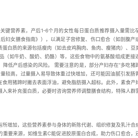
关键营养素，产后1-6个月的女性每日蛋白质推荐摄入量需比
会《产后妇女膳食指南》），以满足子宫修复、伤口愈合（如剖腹产
质蛋白质的来源包括瘦肉（如去皮鸡胸肉、鱼肉、瘦猪肉）、豆
品（如牛奶、酸奶、奶酪）等，这些食物中的氨基酸组成更接
，降低产后感染的风险。 需要注意的是，部分产妇存在“多吃猪
含量较高，过量摄入易导致体重过快增加，还可能因油腻引发肠
在食用猪蹄时撇去表面浮油，避免脂肪摄入超标。此外，素食产
摄入来补充蛋白质，必要时咨询营养师调整膳食结构，特殊人群
有所增加，这些营养素参与身体的新陈代谢、组织修复及乳汁合
的重要来源，如维生素C能促进胶原蛋白合成，助力伤口愈合，