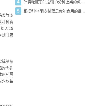
4
外卖吃腻了？这顿10分钟上桌的救命饭为啥火了
5
根据科学 羽衣甘蓝是你能食用的最健康食物之一
果类等多
数几种食
摄入25
+炒时蔬
需控制精
选择无乳
体用药需
时少放盐