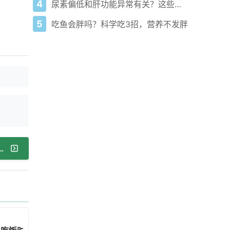
4
尿素偏低和肝功能异常有关？这些原因要知道
5
吃鱼会胖吗？科学吃3招，营养不发胖
宝宝不停打嗝？你不是一个人在崩溃