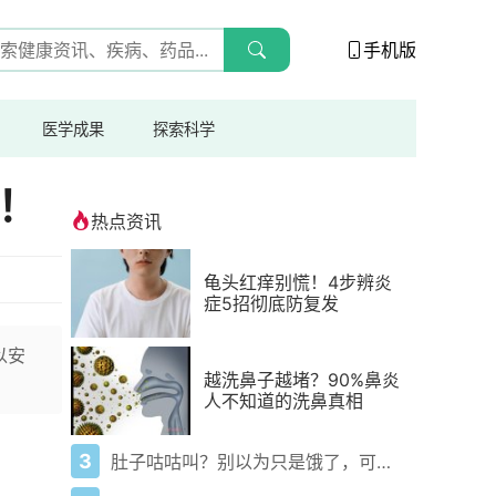
手机版
医学成果
探索科学
！
热点资讯
龟头红痒别慌！4步辨炎
症5招彻底防复发
以安
越洗鼻子越堵？90%鼻炎
人不知道的洗鼻真相
3
肚子咕咕叫？别以为只是饿了，可能是身体在求救！