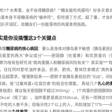
吃1个水煮蛋，会不会得糖尿病？”“糖友能吃鸡蛋吗？好多文章说
—鸡蛋本身不是糖尿病的“催命符”，但吃错了方式、超了量，才会
据扒开误区，给糖友们一份能落地的鸡蛋食用指南。
实是你没搞懂这3个关键点
搞懂
糖尿病的核心病因
：要么是身体对胰岛素不敏感（胰岛素抵
蛋里的两大“争议成分”——胆固醇（在蛋黄）和优质蛋白（
那为啥有些研究说“高鸡蛋摄入和糖尿病风险有关”？其实是**“背
人，往往同时爱吃油炸食品、奶茶、肥肉，整体饮食模式“高热
量远超需求，慢慢胖起来——肥胖才是胰岛素抵抗的“元凶”，间
尿病，是“过量鸡蛋+垃圾饮食”的组合在埋雷。 再给几个
扎心的
膳食指南》建议每天胆固醇不超过300mg），1个鸡蛋的胆固醇刚
0kcal（吸了油），油炸蛋更是高达150kcal。还有一项随访1
不吃的人差不多；但每天吃2个以上的人，风险增加了17%——
最后得说
个体差异
：不是所有人都能随便吃——比如有高胆固醇