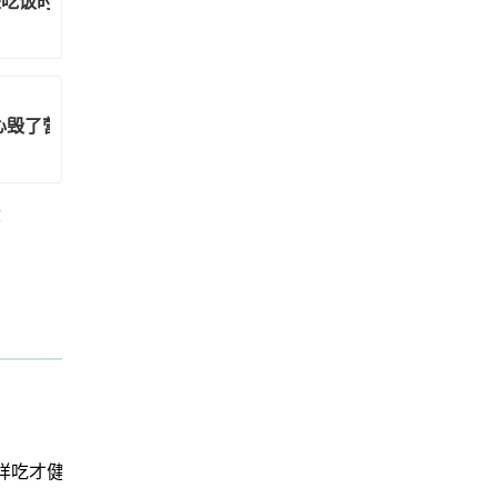
是吃饭时间错了
毁了营养90%人已中招
没
样吃才健康