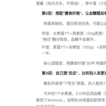
蛋羹（加点点水，不用油）、茶叶蛋（少
第2招：搭配“膳食纤维”，让血糖稳如
鸡蛋单独吃，蛋白质消化快，可能让血
早饭：水煮蛋1个+燕麦粥（50g燕麦
“拖住”糖分吸收，血糖不会飙升。
午饭：蒸蛋1个+杂粮饭（100g）+
一半。
核心逻辑是：用膳食纤维“对冲”鸡蛋
第3招：自己测“反应”，比听别人说更
糖友的身体“个性化”很强，别人能吃
今天吃1个水煮蛋，2小时后测血糖（比如
果到了9mmol/L，说明你对鸡蛋的耐受