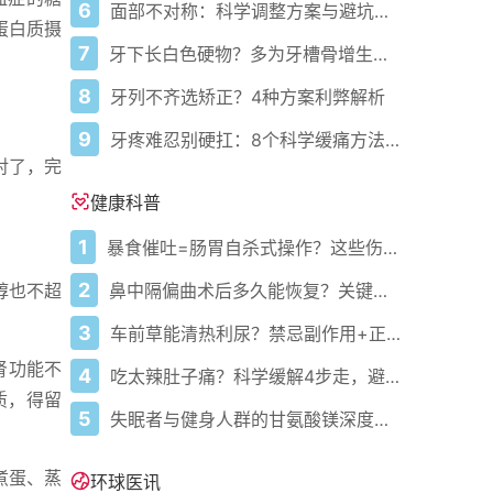
6
面部不对称：科学调整方案与避坑指南
蛋白质摄
7
牙下长白色硬物？多为牙槽骨增生，应对指南来了
8
牙列不齐选矫正？4种方案利弊解析
9
牙疼难忍别硬扛：8个科学缓痛方法收好
对了，完
健康科普
1
暴食催吐=肠胃自杀式操作？这些伤害你必须知道
2
鼻中隔偏曲术后多久能恢复？关键看这几点
醇也不超
3
车前草能清热利尿？禁忌副作用+正确用法要牢记
肾功能不
4
吃太辣肚子痛？科学缓解4步走，避免“辣出胃炎”
质，得留
5
失眠者与健身人群的甘氨酸镁深度指南：从助眠到缓解肌肉酸痛
煮蛋、蒸
环球医讯