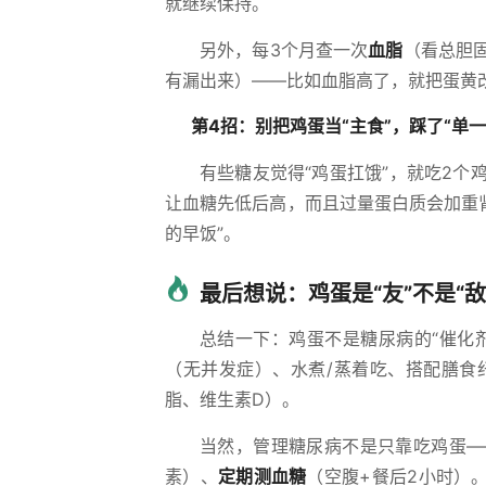
就继续保持。
另外，每3个月查一次
血脂
（看总胆
有漏出来）——比如血脂高了，就把蛋黄
第4招：别把鸡蛋当“主食”，踩了“单一
有些糖友觉得“鸡蛋扛饿”，就吃2
让血糖先低后高，而且过量蛋白质会加重
的早饭”。
最后想说：鸡蛋是“友”不是“敌
总结一下：鸡蛋不是糖尿病的“催化剂
（无并发症）、水煮/蒸着吃、搭配膳食
脂、维生素D）。
当然，管理糖尿病不是只靠吃鸡蛋—
素）、
定期测血糖
（空腹+餐后2小时）