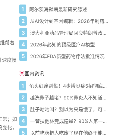
1
阿尔茨海默病最新研究综述
2
从AI设计到基因编辑：2026年制药领域重大突破
3
澳大利亚药品管理局回应特朗普政府准备宣布自闭症重磅消息
纤维帮着
4
2026年必知的顶级医疗AI模型
5
2026年FDA新型药物疗法批准情况
升速度慢
国内资讯
1
龟头红痒别慌！4步辨炎症5招彻底防复发
2
越洗鼻子越堵？90%鼻炎人不知道的洗鼻真相
3
肚子咕咕叫？别以为只是饿了，可能是身体在求救！
，正常；如
4
一管扶他林竟成隐患？90%人第一步就错了！
没变化，
5
以前吃药把人吃废了现在他终于能好起来了