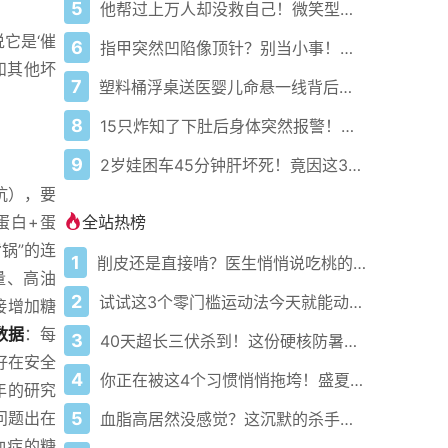
5
他帮过上万人却没救自己！微笑型抑郁症到底有多隐蔽？
它是‘催
6
指甲突然凹陷像顶针？别当小事！这可能是关节正在被悄悄侵蚀
和其他坏
7
塑料桶浮桌送医婴儿命悬一线背后真相你绝对想不到！
8
15只炸知了下肚后身体突然报警！不是中暑而是这种致命过敏
9
2岁娃困车45分钟肝坏死！竟因这3个疏忽忘了看后排
抗），要
全站热榜
蛋白+蛋
锅”的连
1
削皮还是直接啃？医生悄悄说吃桃的南北真相藏在这3个关键点
量、高油
2
试试这3个零门槛运动法今天就能动起来
接增加糖
数据
：每
3
40天超长三伏杀到！这份硬核防暑攻略让你稳过整个夏天
好在安全
4
你正在被这4个习惯悄悄拖垮！盛夏健康警报已拉响
0年的研究
5
问题出在
血脂高居然没感觉？这沉默的杀手正悄悄盯上你！
血症的糖