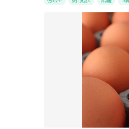
低脂烹饪
蛋白质摄入
肾功能
血脂