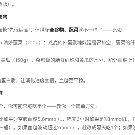
放盐）。
老狗
糖“先低后高”；但搭配
全谷物、蔬菜
就不一样了——比如：
）+清炒菠菜（100g）：燕麦的β-葡聚糖能延缓胃排空，菠菜的
凉拌黄瓜（150g）：杂粮饭的膳食纤维和黄瓜的水分，能让血糖上
的蛋白质，让消化速度变慢，血糖更平稳。
准
1个，你可能只能吃半个——教你一个简单方法：
平时空腹血糖5.6mmol/L，吃完2小时如果是7.8mmol/L
性一般）。如果血糖波动超过2mmol/L，就改成隔天吃1个；如果