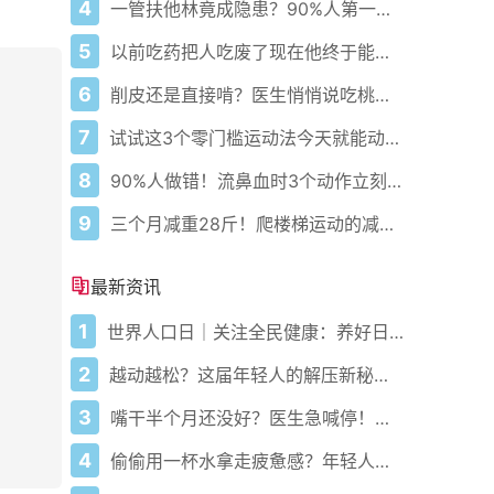
4
一管扶他林竟成隐患？90%人第一步就错了！
5
以前吃药把人吃废了现在他终于能好起来了
6
削皮还是直接啃？医生悄悄说吃桃的南北真相藏在这3个关键点
7
试试这3个零门槛运动法今天就能动起来
8
90%人做错！流鼻血时3个动作立刻止血
9
三个月减重28斤！爬楼梯运动的减肥秘籍大揭秘！
最新资讯
1
世界人口日｜关注全民健康：养好日常体质，是最好的人生底气
2
越动越松？这届年轻人的解压新秘密藏在1个深蹲里！
3
嘴干半个月还没好？医生急喊停！真凶藏在这
4
偷偷用一杯水拿走疲惫感？年轻人正在悄悄改写喝水规则！