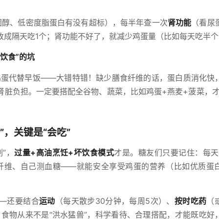
固醇、低密度脂蛋白有没有超标），每半年查一次
肾功能
（看尿
改成隔天吃1个；肾功能不好了，就减少鸡蛋量（比如每天吃半个
饮食”的坑
个鸡蛋代替早饭——大错特错！缺少膳食纤维的话，蛋白质消化快
肾脏负担。一定要搭配全谷物、蔬菜，比如鸡蛋+燕麦+菠菜，才
”，关键是“会吃”
”，
过量+高油烹饪+坏饮食模式
才是。糖友们只要记住：每天
纤维、自己测血糖——就能安全享受鸡蛋的营养（比如优质蛋
—还要结合
运动
（每天散步30分钟，每周5次）、
按时吃药
（
。食物从来不是“洪水猛兽”，科学看待、合理搭配，才能既吃好