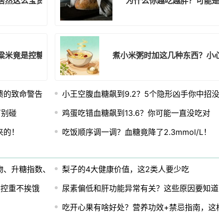
居然这么宝贵？
为什么你越吃越胖？可能
粱米竟是控糖通便的秘密武器？
煮小米粥时加这几种东西？小心
溃的致命警告
小王空腹血糖飙到9.2？5个隐形凶手你中招
万别碰
鸡蛋吃错血糖飙到13.6？你可能一直没吃对
来的！
吃饭顺序调一调？血糖竟降了2.3mmol/L！
物、升糖指数、蛋白质、纤维与脂肪
梨子的4大健康价值，这2类人要少吃
你控重不挨饿
尿素偏低和肝功能异常有关？这些原因要知道
吃开心果有啥好处？营养功效+禁忌指南，这