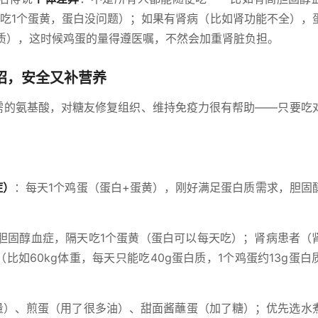
天吃1个蛋黄，蛋白没问题）；如果有肾病（比如肾功能不全），
蛋白质），这时候鸡蛋的量得遵医嘱，不然会加重肾脏负担。
招，安全又补营养
必需的氨基酸，对糖友修复组织、维持免疫力很有帮助——只要吃
症）
：每天1个鸡蛋（蛋白+蛋黄），刚好满足蛋白质需求，胆固
胆固醇血症，隔天吃1个蛋黄（蛋白可以每天吃）；肾病患者（
比如60kg体重，每天只能吃40g蛋白质，1个鸡蛋约13g蛋白
量）、煎蛋（用了很多油）、甜面酱蘸蛋（加了糖）；优先选水