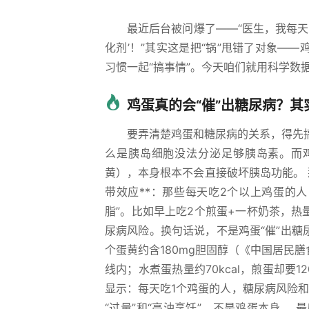
最近后台被问爆了——“医生，我每天
化剂’！”其实这是把“锅”甩错了对象—
习惯一起“搞事情”。今天咱们就用科学数
鸡蛋真的会“催”出糖尿病？其
要弄清楚鸡蛋和糖尿病的关系，得先
么是胰岛细胞没法分泌足够胰岛素。而鸡
黄），本身根本不会直接破坏胰岛功能。 
带效应**：那些每天吃2个以上鸡蛋的
脂”。比如早上吃2个煎蛋+一杯奶茶，热
尿病风险。换句话说，不是鸡蛋“催”出糖
个蛋黄约含180mg胆固醇（《中国居民
线内；水煮蛋热量约70kcal，煎蛋却要12
显示：每天吃1个鸡蛋的人，糖尿病风险和
“过量”和“高油烹饪”，不是鸡蛋本身。 