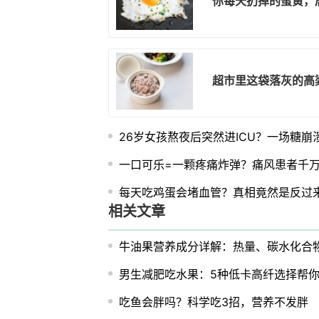
你每天扔掉的蛋黄，
超市里这袋落灰的高
26岁女孩熬夜后突然进ICU？一场糖崩
一口可乐=一颗疼痛炸弹？痛风患者千
每天吃鸡蛋会堵血管？真相竟然是反过
相关文章
牛油果营养成分详解：热量、碳水化合
男生减肥吃水果：5种低卡高纤选择帮
吃鱼会胖吗？科学吃3招，营养不发胖