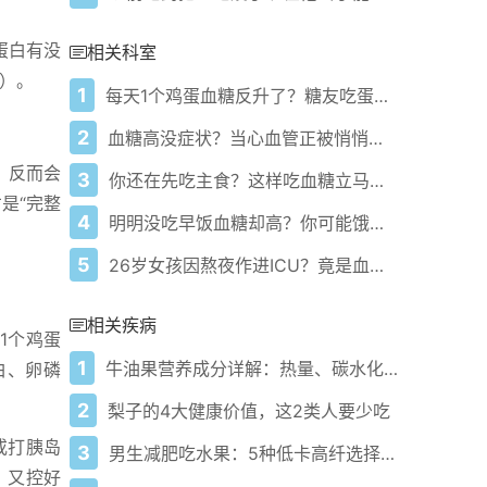
蛋白有没
相关科室
）。
1
每天1个鸡蛋血糖反升了？糖友吃蛋的3个雷区你踩了没
2
血糖高没症状？当心血管正被悄悄损伤！
，反而会
3
你还在先吃主食？这样吃血糖立马稳了
是“完整
4
明明没吃早饭血糖却高？你可能饿错了时间
5
26岁女孩因熬夜作进ICU？竟是血糖长期失控
相关疾病
1个鸡蛋
1
牛油果营养成分详解：热量、碳水化合物、升糖指数、蛋白质、纤维与脂肪
白、卵磷
2
梨子的4大健康价值，这2类人要少吃
或打胰岛
3
男生减肥吃水果：5种低卡高纤选择帮你控重不挨饿
，又控好