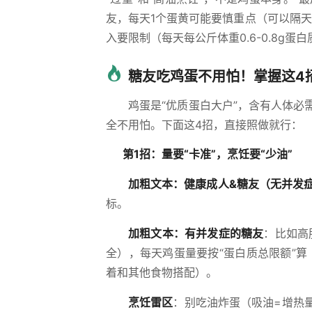
友，每天1个蛋黄可能要慎重点（可以隔
入要限制（每天每公斤体重0.6-0.8g
糖友吃鸡蛋不用怕！掌握这4
鸡蛋是“优质蛋白大户”，含有人体
全不用怕。下面这4招，直接照做就行：
第1招：量要“卡准”，烹饪要“少油”
加粗文本：健康成人&糖友（无并发
标。
加粗文本：有并发症的糖友
：比如高
全），每天鸡蛋量要按“蛋白质总限额”算（
着和其他食物搭配）。
烹饪雷区
：别吃油炸蛋（吸油=增热