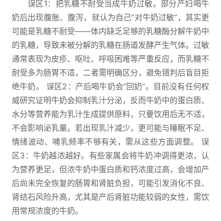
误区1：把乳糖不耐受当成牛奶过敏。部分产妇喝牛
奶后出现腹胀、腹泻，就认为自己“对牛奶过敏”，其实更
可能是乳糖不耐受——体内缺乏足够的乳糖酶分解牛奶中
的乳糖，导致未被分解的乳糖在肠道发酵产生气体。过敏
通常表现为皮疹、呕吐、呼吸困难等严重反应，而乳糖不
耐受多为肠胃不适，二者需明确区分，避免错判后盲目拒
绝牛奶。 误区2：产后喝牛奶会“回奶”。目前没有任何权
威研究证明牛奶会抑制乳汁分泌，反而牛奶中的蛋白质、
水分等营养能为乳汁生成提供原料，只要饮用后无不适，
不会影响泌乳量。若出现乳汁减少，更可能与睡眠不足、
情绪波动、哺乳频率不够有关，需从这些方面调整。 误
区3：牛奶越浓越好。有些家属会将牛奶冲调得更浓，认
为营养更足，但浓牛奶中蛋白质和钙浓度过高，会增加产
后尚未完全恢复的肠胃和肾脏负担，可能引发消化不良、
肾结石风险升高，尤其是产后肾脏功能较弱的女性，需饮
用常规浓度的牛奶。