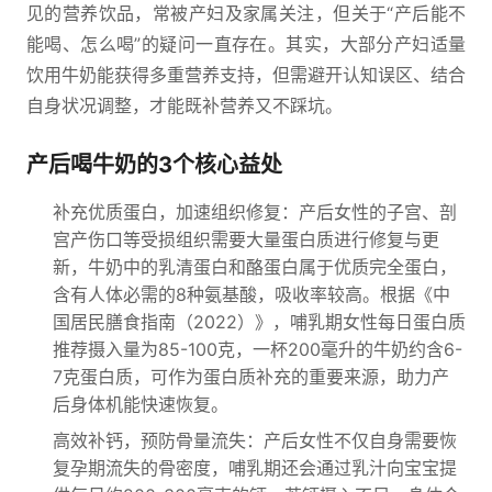
见的营养饮品，常被产妇及家属关注，但关于“产后能不
能喝、怎么喝”的疑问一直存在。其实，大部分产妇适量
饮用牛奶能获得多重营养支持，但需避开认知误区、结合
自身状况调整，才能既补营养又不踩坑。
产后喝牛奶的3个核心益处
补充优质蛋白，加速组织修复：产后女性的子宫、剖
宫产伤口等受损组织需要大量蛋白质进行修复与更
新，牛奶中的乳清蛋白和酪蛋白属于优质完全蛋白，
含有人体必需的8种氨基酸，吸收率较高。根据《中
国居民膳食指南（2022）》，哺乳期女性每日蛋白质
推荐摄入量为85-100克，一杯200毫升的牛奶约含6-
7克蛋白质，可作为蛋白质补充的重要来源，助力产
后身体机能快速恢复。
高效补钙，预防骨量流失：产后女性不仅自身需要恢
复孕期流失的骨密度，哺乳期还会通过乳汁向宝宝提