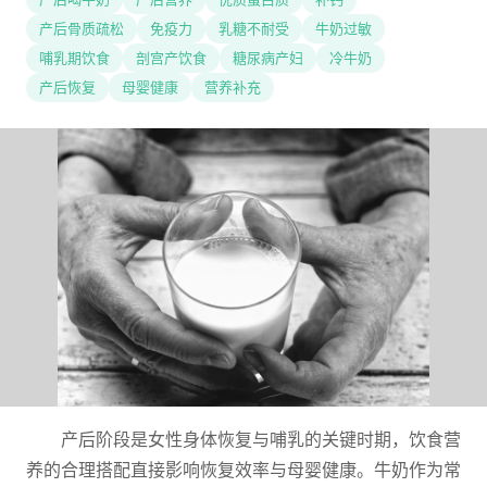
产后骨质疏松
免疫力
乳糖不耐受
牛奶过敏
哺乳期饮食
剖宫产饮食
糖尿病产妇
冷牛奶
产后恢复
母婴健康
营养补充
产后阶段是女性身体恢复与哺乳的关键时期，饮食营
养的合理搭配直接影响恢复效率与母婴健康。牛奶作为常