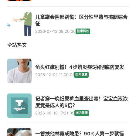
儿童蹭会阴部别慌：区分性早熟与擦腿综合
征
2026-07-13 08:20:36
健康科普
全站热文
龟头红痒别慌！4步辨炎症5招彻底防复发
2025-12-02 11:00:01
国内健康
记者穿一晚纸尿裤血里查出毒！宝宝血液浓
度竟是成人的5倍？
2026-06-18 17:21:09
国内健康
一管扶他林竟成隐患？90%人第一步就错