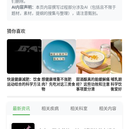
们删除。
AI内容声明：
本页内容撰写过程部分涉及AI（包括且不限于
题材，素材，提纲的搜集与整理），请注意甄别。
猜你喜欢
快速健康减肥：饮食
想健康增重不涨肥
甜酒酿真的能缓解痛
哺乳期能
运动结合的科学方法
肉？先吃对这三类食
经？这些功效和注意
科学饮咖
物
事项要分清
衡爱好与
最新资讯
相关疾病
相关科室
相关内容