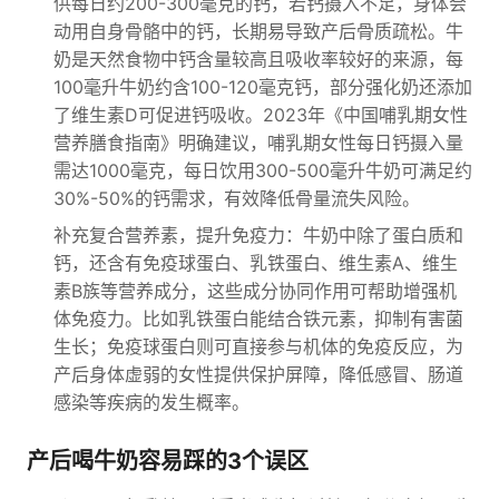
供每日约200-300毫克的钙，若钙摄入不足，身体会
动用自身骨骼中的钙，长期易导致产后骨质疏松。牛
奶是天然食物中钙含量较高且吸收率较好的来源，每
100毫升牛奶约含100-120毫克钙，部分强化奶还添加
了维生素D可促进钙吸收。2023年《中国哺乳期女性
营养膳食指南》明确建议，哺乳期女性每日钙摄入量
需达1000毫克，每日饮用300-500毫升牛奶可满足约
30%-50%的钙需求，有效降低骨量流失风险。
补充复合营养素，提升免疫力：牛奶中除了蛋白质和
钙，还含有免疫球蛋白、乳铁蛋白、维生素A、维生
素B族等营养成分，这些成分协同作用可帮助增强机
体免疫力。比如乳铁蛋白能结合铁元素，抑制有害菌
生长；免疫球蛋白则可直接参与机体的免疫反应，为
产后身体虚弱的女性提供保护屏障，降低感冒、肠道
感染等疾病的发生概率。
产后喝牛奶容易踩的3个误区