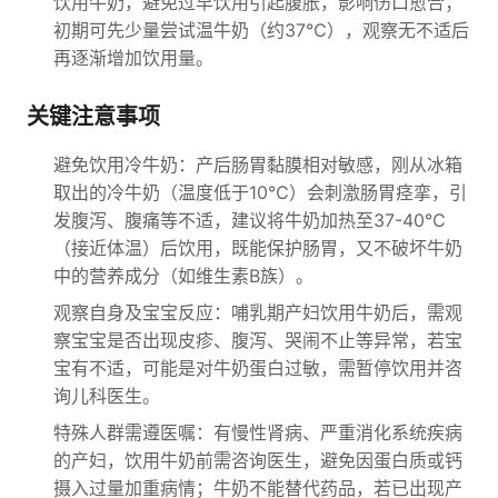
饮用牛奶，避免过早饮用引起腹胀，影响伤口愈合；
初期可先少量尝试温牛奶（约37℃），观察无不适后
再逐渐增加饮用量。
关键注意事项
避免饮用冷牛奶：产后肠胃黏膜相对敏感，刚从冰箱
取出的冷牛奶（温度低于10℃）会刺激肠胃痉挛，引
发腹泻、腹痛等不适，建议将牛奶加热至37-40℃
（接近体温）后饮用，既能保护肠胃，又不破坏牛奶
中的营养成分（如维生素B族）。
观察自身及宝宝反应：哺乳期产妇饮用牛奶后，需观
察宝宝是否出现皮疹、腹泻、哭闹不止等异常，若宝
宝有不适，可能是对牛奶蛋白过敏，需暂停饮用并咨
询儿科医生。
特殊人群需遵医嘱：有慢性肾病、严重消化系统疾病
的产妇，饮用牛奶前需咨询医生，避免因蛋白质或钙
摄入过量加重病情；牛奶不能替代药品，若已出现产