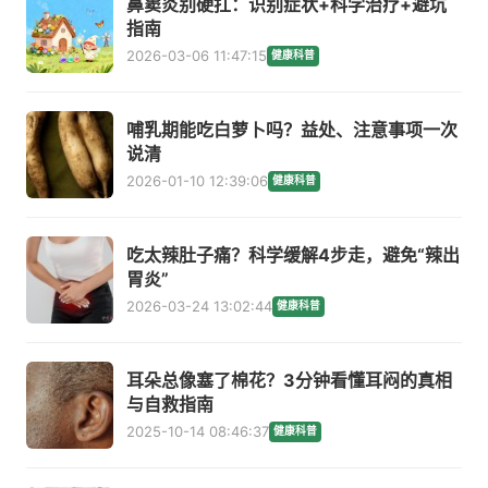
鼻窦炎别硬扛：识别症状+科学治疗+避坑
指南
2026-03-06 11:47:15
健康科普
哺乳期能吃白萝卜吗？益处、注意事项一次
说清
2026-01-10 12:39:06
健康科普
吃太辣肚子痛？科学缓解4步走，避免“辣出
胃炎”
2026-03-24 13:02:44
健康科普
耳朵总像塞了棉花？3分钟看懂耳闷的真相
与自救指南
2025-10-14 08:46:37
健康科普