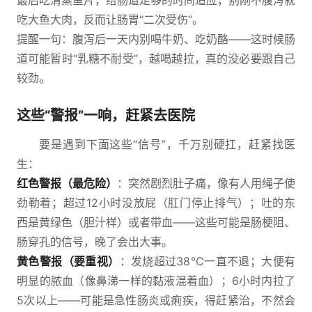
最后吃清蒸鱼片，给肠道足够的时间适应，别刚不腹泻就
吃大鱼大肉，反而让肠胃“二次受伤”。
提醒一句：腹泻后一天内别喝牛奶、吃奶酪——这时候肠
道可能暂时“乳糖不耐受”，越喝越拉，真的没必要跟自己
较劲。
这些“警报”一响，赶紧去医院
要是遇到下面这些“信号”，千万别硬扛，赶紧找医
生：
红色警报（最危险）
：突然剧烈肚子痛，像有人用绳子使
劲勒着；超过12小时没放屁（肛门停止排气）；吐的东
西是黄绿色（胆汁样）或者带血——这些可能是肠梗阻、
肠穿孔的信号，晚了会出大事。
黄色警报（要重视）
：发烧超过38℃一直不退；大便有
明显的脓血（像鼻涕一样的黏液混着血）；6小时内拉了
5次以上——可能是急性肠炎或痢疾，得赶紧治，不然会