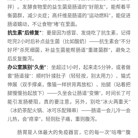
拌）。发酵食物里的益生菌是肠道的“好朋友”，能帮着平
衡菌群，减少炎症；高纤维是肠道的“运动燃料”，能促进
肠道蠕动，不让食物“堵”在里面。
抗生素“后修复”
：要是因为感冒、发烧吃了抗生素，记得
吃完2小时后补点益生菌（比如酸奶）——抗生素会“不分
好坏”杀死细菌，补益生菌能帮肠道“重建菌群”，避免之
后反复腹泻。
办公室族别“久坐”
：坐超过1小时，起来走5分钟，或者做
套“肠道操”：顺时针揉肚子（轻轻按，别太用力）、猫式
伸展（双手撑桌，像猫一样拱背再放松）、抬腿（站着把
腿慢慢抬起放下）——久坐会让肠道“变懒”，时间长了可
能引发肠梗阻，真的要注意。另外，别吃“冰火两重天”
（冰奶茶配火锅、冰可乐配辣串）——肠道一会儿冷一会
儿热，会“痉挛”，轻则肚子痛，重则腹泻。
肠胃是人体最大的免疫器官，它的每一次“咕噜”“腹