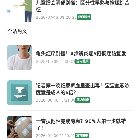
儿童蹭会阴部别慌：区分性早熟与擦腿综合
征
2026-07-13 08:20:36
健康科普
全站热文
龟头红痒别慌！4步辨炎症5招彻底防复发
2025-12-02 11:00:01
国内健康
记者穿一晚纸尿裤血里查出毒！宝宝血液浓
度竟是成人的5倍？
2026-06-18 17:21:09
国内健康
一管扶他林竟成隐患？90%人第一步就错
了！
2026-01-30 11:10:01
国内健康