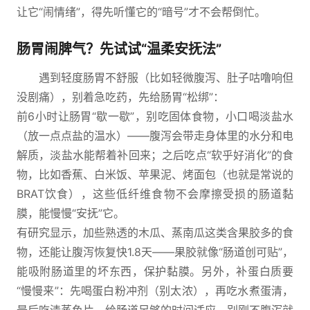
让它“闹情绪”，得先听懂它的“暗号”才不会帮倒忙。
肠胃闹脾气？先试试“温柔安抚法”
遇到轻度肠胃不舒服（比如轻微腹泻、肚子咕噜响但
没剧痛），别着急吃药，先给肠胃“松绑”：
前6小时让肠胃“歇一歇”，别吃固体食物，小口喝淡盐水
（放一点点盐的温水）——腹泻会带走身体里的水分和电
解质，淡盐水能帮着补回来；之后吃点“软乎好消化”的食
物，比如香蕉、白米饭、苹果泥、烤面包（也就是常说的
BRAT饮食），这些低纤维食物不会摩擦受损的肠道黏
膜，能慢慢“安抚”它。
有研究显示，加些熟透的木瓜、蒸南瓜这类含果胶多的食
物，还能让腹泻恢复快1.8天——果胶就像“肠道创可贴”，
能吸附肠道里的坏东西，保护黏膜。另外，补蛋白质要
“慢慢来”：先喝蛋白粉冲剂（别太浓），再吃水煮蛋清，