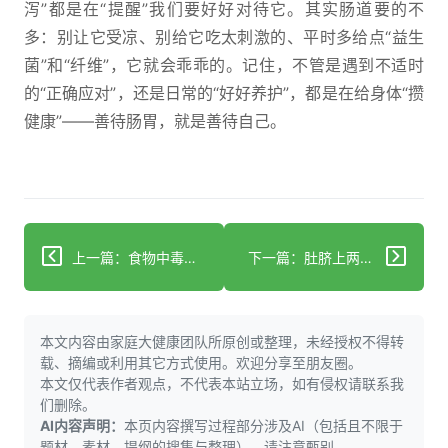
泻”都是在“提醒”我们要好好对待它。其实肠道要的不
多：别让它受凉、别给它吃太刺激的、平时多给点“益生
菌”和“纤维”，它就会乖乖的。记住，不管是遇到不适时
的“正确应对”，还是日常的“好好养护”，都是在给身体“攒
健康”——善待肠胃，就是善待自己。
上一篇：食物中毒犯恶心腹泻？科学应对助恢复
下一篇：肚脐上两肋中间胀痛？警惕十二指肠溃疡
本文内容由家庭大健康团队所原创或整理，未经授权不得转
载、摘编或利用其它方式使用。欢迎分享至朋友圈。
本文仅代表作者观点，不代表本站立场，如有侵权请联系我
们删除。
AI内容声明：
本页内容撰写过程部分涉及AI（包括且不限于
题材，素材，提纲的搜集与整理），请注意甄别。