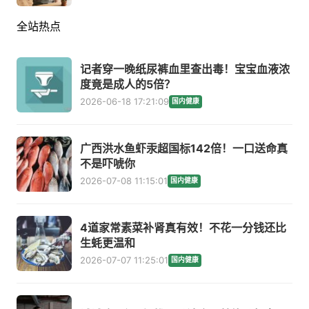
全站热点
记者穿一晚纸尿裤血里查出毒！宝宝血液浓
度竟是成人的5倍？
2026-06-18 17:21:09
国内健康
广西洪水鱼虾汞超国标142倍！一口送命真
不是吓唬你
2026-07-08 11:15:01
国内健康
4道家常素菜补肾真有效！不花一分钱还比
生蚝更温和
2026-07-07 11:25:01
国内健康