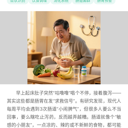
症状识别
饮食调理
消化系统
肠道菌群
肠胃预警
早上起床肚子突然“咕噜噜”唱个不停，接着腹泻——
其实这些都是肠胃在发“求救信号”。有研究发现，现代人
每周平均会遇到3次肠道“小闹脾气”，但很多人要么不当
回事，要么瞎吃止泻药，反而越弄越糟。肠道就像个“敏
感的小朋友”，一点凉的、辣的或不新鲜的食物，都可能