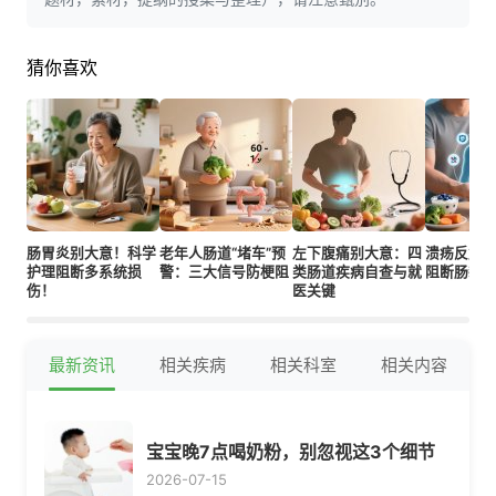
猜你喜欢
肠胃炎别大意！科学
老年人肠道“堵车”预
左下腹痛别大意：四
溃疡反复
护理阻断多系统损
警：三大信号防梗阻
类肠道疾病自查与就
阻断肠黏
伤！
医关键
最新资讯
相关疾病
相关科室
相关内容
宝宝晚7点喝奶粉，别忽视这3个细节
2026-07-15