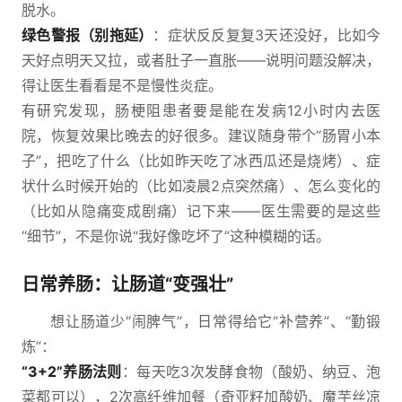
脱水。
绿色警报（别拖延）
：症状反反复复3天还没好，比如今
天好点明天又拉，或者肚子一直胀——说明问题没解决，
得让医生看看是不是慢性炎症。
有研究发现，肠梗阻患者要是能在发病12小时内去医
院，恢复效果比晚去的好很多。建议随身带个“肠胃小本
子”，把吃了什么（比如昨天吃了冰西瓜还是烧烤）、症
状什么时候开始的（比如凌晨2点突然痛）、怎么变化的
（比如从隐痛变成剧痛）记下来——医生需要的是这些
“细节”，不是你说“我好像吃坏了”这种模糊的话。
日常养肠：让肠道“变强壮”
想让肠道少“闹脾气”，日常得给它“补营养”、“勤锻
炼”：
“3+2”养肠法则
：每天吃3次发酵食物（酸奶、纳豆、泡
菜都可以），2次高纤维加餐（奇亚籽加酸奶、魔芋丝凉