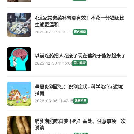
4道家常素菜补肾真有效！不花一分钱还比
生蚝更温和
2026-07-07 11:25:01
国内健康
以前吃药把人吃废了现在他终于能好起来了
2025-12-30 11:15:01
国内健康
鼻窦炎别硬扛：识别症状+科学治疗+避坑
指南
2026-03-06 11:47:15
健康科普
哺乳期能吃白萝卜吗？益处、注意事项一次
说清