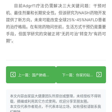
目前Adgrf1疗法仍需解决三大关键问题：干预时
机、最佳剂量和长期安全性。但该研究为NASH药物开发
提供了新方向，未来可能改变全球25%-45%NAFLD患者
的治疗格局。在有效药物问世前，生活方式干预仍是重要
手段，但医学研究的突破正将“无药可治”转变为“有药可
期”。
上一篇：国产肺癌联合疗法首次超越免疫药王帕博利珠单抗
下一篇：你家的砧板竟有粪便菌？44%家庭中招
本文内容由家庭大健康团队所原创或整理，未经授权不得转
载、摘编或利用其它方式使用。欢迎分享至朋友圈。
本文仅代表作者观点，不代表本站立场，如有侵权请联系我
们删除。