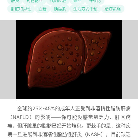
肝癌
药物靶点
代谢应激
炎症
纤维化
肝脏特异性
血糖
胰岛素
生活方式干预
治疗策略
全球约25%-45%的成年人正受到非酒精性脂肪肝病
（NAFLD）的影响——你可能没感觉到乏力、肝区疼
痛，但肝脏里的脂肪已经开始堆积。更棘手的是，这种疾
病一旦进展到非酒精性脂肪性肝炎（NASH），目前缺乏