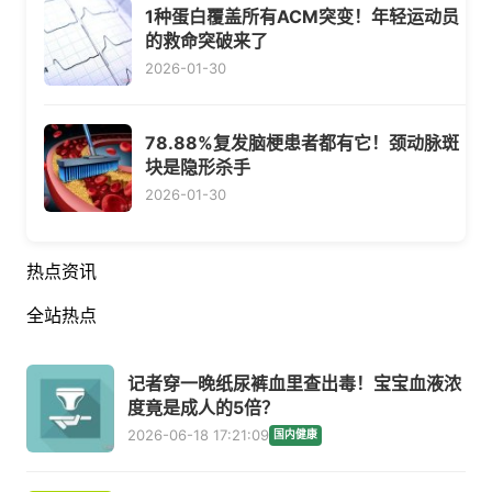
1种蛋白覆盖所有ACM突变！年轻运动员
的救命突破来了
2026-01-30
78.88%复发脑梗患者都有它！颈动脉斑
块是隐形杀手
2026-01-30
热点资讯
全站热点
记者穿一晚纸尿裤血里查出毒！宝宝血液浓
度竟是成人的5倍？
2026-06-18 17:21:09
国内健康