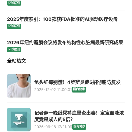
环球医讯
2025年度索引：100款获FDA批准的AI驱动医疗设备
环球医讯
2026年纽约瓣膜会议将发布结构性心脏病最新研究成果
环球医讯
全站热文
龟头红痒别慌！4步辨炎症5招彻底防复发
2025-12-02 11:00:01
国内健康
记者穿一晚纸尿裤血里查出毒！宝宝血液浓
度竟是成人的5倍？
2026-06-18 17:21:09
国内健康