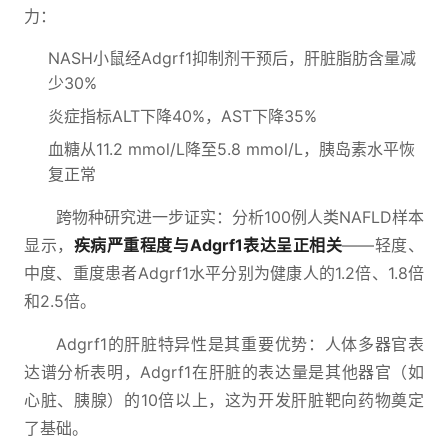
力：
NASH小鼠经Adgrf1抑制剂干预后，肝脏脂肪含量减
少30%
炎症指标ALT下降40%，AST下降35%
血糖从11.2 mmol/L降至5.8 mmol/L，胰岛素水平恢
复正常
跨物种研究进一步证实：分析100例人类NAFLD样本
显示，
疾病严重程度与Adgrf1表达呈正相关
——轻度、
中度、重度患者Adgrf1水平分别为健康人的1.2倍、1.8倍
和2.5倍。
Adgrf1的肝脏特异性是其重要优势：人体多器官表
达谱分析表明，Adgrf1在肝脏的表达量是其他器官（如
心脏、胰腺）的10倍以上，这为开发肝脏靶向药物奠定
了基础。