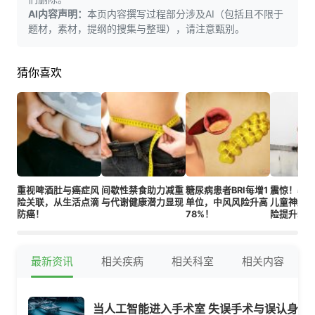
AI内容声明：
本页内容撰写过程部分涉及AI（包括且不限于
题材，素材，提纲的搜集与整理），请注意甄别。
猜你喜欢
重视啤酒肚与癌症风
间歇性禁食助力减重
糖尿病患者BRI每增1
震惊！孕
险关联，从生活点滴
与代谢健康潜力显现
单位，中风风险升高
儿童神经
防癌！
78%！
险提升28
最新资讯
相关疾病
相关科室
相关内容
当人工智能进入手术室 失误手术与误认身