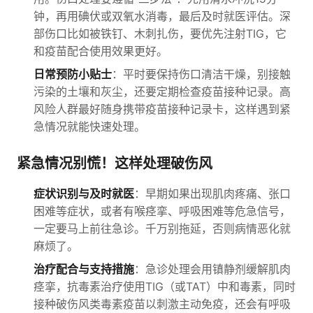
钟，再用碘伏或双氧水消毒，最后及时就医评估。深
部伤口比如被铁钉、木刺扎伤，要优先注射TIG，它
和疫苗配合使用效果更好。
日常预防小贴士
：平时要保持伤口清洁干燥，别接触
污染的土壤和灰尘，还要定期检查疫苗接种记录。高
风险人群最好随身携带疫苗接种记录卡，这样遇到紧
急情况就能快速处理。
紧急情况别慌！这样处理破伤风
症状识别与及时就医
：早期如果出现肌肉疼痛、张口
困难等症状，或者有喉痉挛、呼吸困难等危急信号，
一定要马上前往急诊。千万别拖延，否则病情恶化就
麻烦了。
治疗配合与支持措施
：急诊处理会用镇静剂缓解肌肉
痉挛，抗毒素治疗使用TIG（或TAT）中和毒素，同时
接种破伤风类毒素疫苗以刺激主动免疫，还会有呼吸