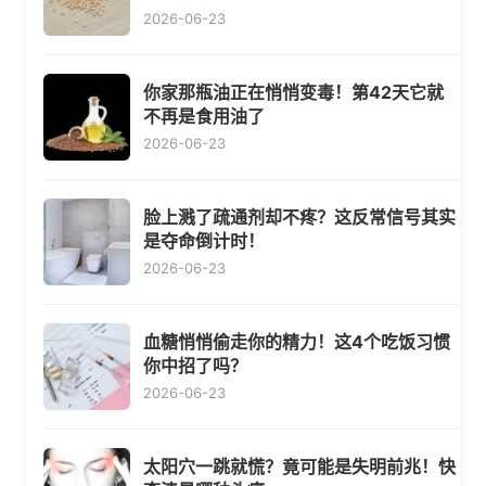
2026-06-23
你家那瓶油正在悄悄变毒！第42天它就
不再是食用油了
2026-06-23
脸上溅了疏通剂却不疼？这反常信号其实
是夺命倒计时！
2026-06-23
血糖悄悄偷走你的精力！这4个吃饭习惯
你中招了吗？
2026-06-23
太阳穴一跳就慌？竟可能是失明前兆！快