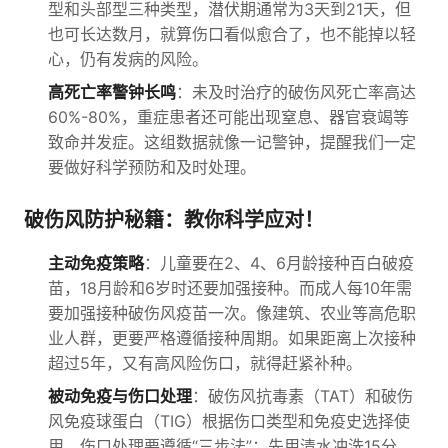
型和头部型三种类型，潜伏期通常为3天到21天，但
也可长达数月，就算伤口看似愈合了，也不能掉以轻
心，仍有发病的风险。
高死亡率警钟长鸣
：未及时治疗的破伤风死亡率高达
60%-80%，重症患者还可能出现窒息、器官衰竭等
致命并发症。这组数据就像一记警钟，提醒我们一定
要做好科学预防和及时处理。
破伤风防护秘籍：教你科学应对！
主动免疫策略
：儿童要在2、4、6月龄接种百白破疫
苗，18月龄和6岁时还要加强接种。而成人每10年需
要加强接种破伤风疫苗一次。像建筑、农业等高危职
业人群，更要严格遵循接种周期。如果距离上次接种
超过5年，又有高风险伤口，就得赶紧补种。
被动免疫与伤口处理
：破伤风抗毒素（TAT）和破伤
风免疫球蛋白（TIG）根据伤口类型和免疫史选择使
用。伤口处理要遵循“三步法”：先用清水冲洗15分