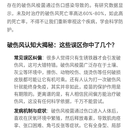
存在的破伤风梭菌通过伤口感染导致的。有研究数据显
示，未及时治疗的破伤风死亡率高达60%-80%，如此高
的死亡率，不得不让我们重新审视这个疾病，学会科学防
护。
破伤风认知大揭秘：这些误区你中了几个？
常见误区纠偏
：很多人觉得只有生锈铁器才会引发破
伤风，这可大错特错。破伤风梭菌广泛存在于土壤、
灰尘等环境中，擦伤、动物咬伤、烧烫伤等任何破损
皮肤都可能让它有机可乘。还有人认为打一次破伤风
针就能终身免疫，其实并非如此，疫苗的保护作用是
有期限的。更离谱的是，有人相信民间偏方能治疗破
伤风，这没有任何科学依据，千万不能尝试。
发病机制与症状
：破伤风梭菌通过伤口进入人体后，
喜欢在厌氧环境中繁殖，然后释放毒素，导致肌肉痉
挛、张口困难、角弓反张等症状。它有全身型、局部