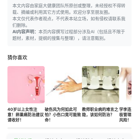
本文内容由家庭大健康团队所原创或整理，未经授权不得转
载、摘编或利用其它方式使用。欢迎分享至朋友圈。
本文仅代表作者观点，不代表本站立场，如有侵权请联系我
们删除。
AI内容声明：
本页内容撰写过程部分涉及AI（包括且不限于
题材，素材，提纲的搜集与整理），请注意甄别。
猜你喜欢
40岁以上女性注
破伤风为何如此可
教师职业病的难言之
学李连杰
意！卵巢癌防治建议
怕？小伤口竟可能致
隐，该如何防治？
极管理疾
请收好！
命！
风险！