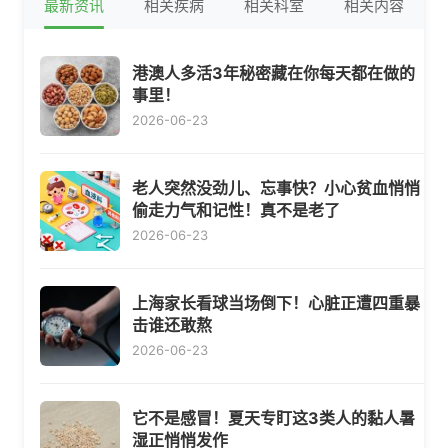
最新资讯
相关疾病
相关科室
相关内容
港澳人多活3年秘密藏在你每天都在做的
事里！
2026-06-23
老人突然没劲儿、忘事快？小心贫血悄悄
偷走力气和记性！真不是老了
2026-06-23
上海家长看球当场倒下！心脏正遭四重暴
击谁还敢熬
2026-06-23
它不是感冒！夏天专盯这3类人的黏人暑
湿正悄悄发作