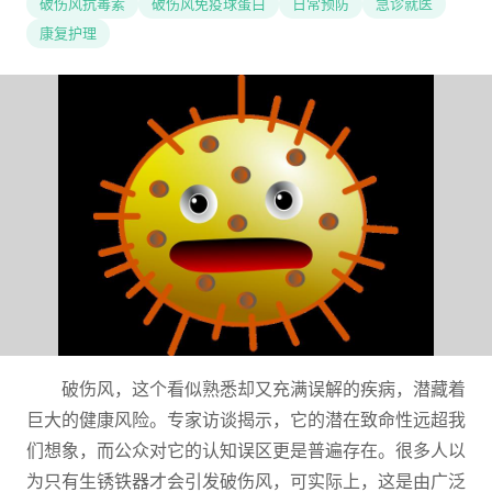
破伤风抗毒素
破伤风免疫球蛋白
日常预防
急诊就医
康复护理
破伤风，这个看似熟悉却又充满误解的疾病，潜藏着
巨大的健康风险。专家访谈揭示，它的潜在致命性远超我
们想象，而公众对它的认知误区更是普遍存在。很多人以
为只有生锈铁器才会引发破伤风，可实际上，这是由广泛