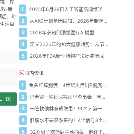
境，保
1
急救-康
2025年6月28日人工智能新闻综述
预后。每
2
从AI设计到基因编辑：2026年制药领域重大突破
生活目
3
2026年必知的顶级医疗AI模型
4
定义2026年的10大健康趋势：从节律健康到冷热交替疗法
5
2026年FDA新型药物疗法批准情况
国内资讯
1
龟头红痒别慌！4步辨炎症5招彻底防复发
2
记者穿一晚纸尿裤血里查出毒！宝宝血液浓度竟是成人的5倍？
月饼，五大实操方案助你健康过节！
3
一管扶他林竟成隐患？90%人第一步就错了！
4
肝腹水不是突然来的！4个信号3个管理要点别等肚子鼓起来
5
32岁男子吃药后主动摘菜：他终于活过来了？