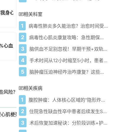
你我身心健康！
相关科室
1
病毒性肺炎多久能治愈？治愈时间受啥影响？
2
病毒性心肌炎康复攻略：急性期保命，日常保养，长期防复发！
0%心血管事件风险！
3
脑供血不足别忽视！早期干预+双轨治疗是关键！
4
手术时间从12小时缩至5小时，患者生活质量评分飙升！
5
脑肿瘤压迫神经咋治咋康复？这些要点快收好！
相关疾病
些风险？
1
腹腔肿瘤：人体核心区域的"隐形炸弹"如何应对？
2
住院急性缺血性卒中患者后续发生ST段抬高型心肌梗死的发生率及结局研究
型心肌梗死的发生率及结局研究
3
术后恢复加速秘诀：分阶段训练+护理要点助你快康复