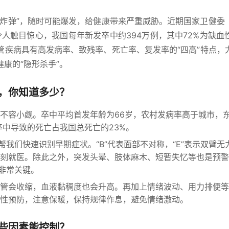
时炸弹”，随时可能爆发，给健康带来严重威胁。近期国家卫健委
令人触目惊心，我国每年新发卒中约394万例，其中72%为缺血
管疾病具有高发病率、致残率、死亡率、复发率的“四高”特点，
康的“隐形杀手”。
，你知道多少？
不容小觑。卒中平均首发年龄为66岁，农村发病率高于城市，
卒中导致的死亡占我国总死亡的23%。
诀能帮我们快速识别早期症状。“B”代表面部不对称，“E”表示双臂无力
刻就医。除此之外，突发头晕、肢体麻木、短暂失忆等也是预警
疗非常关键。
管会收缩，血液黏稠度也会升高。再加上情绪波动、用力排便等
性预防，注意保暖，保持规律作息，避免情绪激动。
些因素能控制？