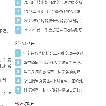
6
2026年技术如何改变心理健康支持的获取方式
7
2025年度索引：100款获FDA批准的AI驱动医疗设备
8
2026年纽约瓣膜会议将发布结构性心脏病最新研究成果
9
2026年第二季度舒适款日抛隐形眼镜推荐，优瞳主打长效佩戴体验
限酒，
健康科普
1
宝宝转奶选奶粉：三大维度助平稳过渡
、清蒸
2
鼻中隔偏曲术后多久能恢复？关键看这几点
比如戴
3
酒后头疼自救指南：科学解酒的正确打开方式
始时
4
急性肠胃炎黄金4小时自救：正确处置与误区避坑关键
5
科学减重：精准把控热量缺口是核心
，如肢
环球医讯