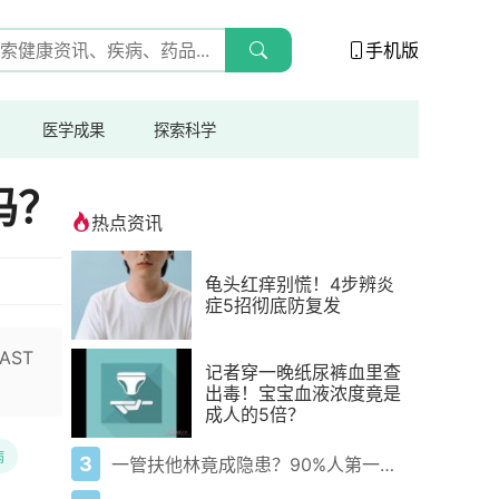
手机版
医学成果
探索科学
吗？
热点资讯
龟头红痒别慌！4步辨炎
症5招彻底防复发
AST
记者穿一晚纸尿裤血里查
出毒！宝宝血液浓度竟是
成人的5倍？
病
3
一管扶他林竟成隐患？90%人第一步就错了！