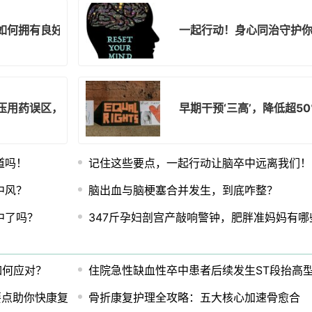
如何拥有良好预后？答案在此！
一起行动！身心同治守护
压用药误区，战胜高血压！
早期干预‘三高’，降低超5
道吗！
记住这些要点，一起行动让脑卒中远离我们！
中风？
脑出血与脑梗塞合并发生，到底咋整？
中了吗？
347斤孕妇剖宫产敲响警钟，肥胖准妈妈有哪
如何应对？
住院急性缺血性卒中患者后续发生ST段抬高
要点助你快康复
骨折康复护理全攻略：五大核心加速骨愈合