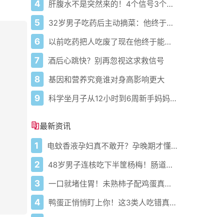
4
肝腹水不是突然来的！4个信号3个管理要点别等肚子鼓起来
5
32岁男子吃药后主动摘菜：他终于活过来了？
6
以前吃药把人吃废了现在他终于能好起来了
7
酒后心跳快？别再忽视这求救信号
8
基因和营养究竟谁对身高影响更大
9
科学坐月子从12小时到6周新手妈妈必藏护理攻略
最新资讯
1
电蚊香液孕妇真不敢开？孕晚期才懂的防蚊安全红线！
2
48岁男子连核吃下半筐杨梅！肠道被堵得严严实实，他最后咋脱险的？
3
一口就堵住胃！未熟柿子配鸡蛋真会得胃石症？医生紧急提醒
4
鸭蛋正悄悄盯上你！这3类人吃错真会出大事？