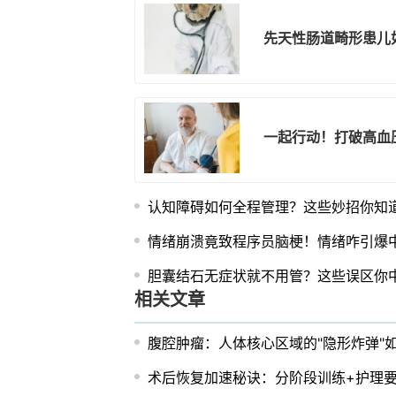
先天性肠道畸形患儿
一起行动！打破高血
认知障碍如何全程管理？这些妙招你知
情绪崩溃竟致程序员脑梗！情绪咋引爆
胆囊结石无症状就不用管？这些误区你
相关文章
腹腔肿瘤：人体核心区域的"隐形炸弹"
术后恢复加速秘诀：分阶段训练+护理